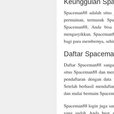
Keunggulan Sp
Spaceman88 adalah situs 
permainan, termasuk Sp
Spaceman88, Anda bisa 
mengasyikkan. Spaceman8
bagi para membernya, sehi
Daftar Spacema
Daftar Spaceman88 sanga
situs Spaceman88 dan men
pendaftaran dengan data 
Setelah berhasil mendaft
dan mulai bermain Spacem
Spaceman88 login juga sa
yang sudah Anda buat s