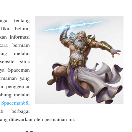
gar tentang
Jika belum,
kan informasi
cara bermain
ung melalui
bsite situs
aya. Spaceman
rmainan yang
gan penggemar
abung melalui
s Spaceman88
,
i berbagai
ang ditawarkan oleh permainan ini.