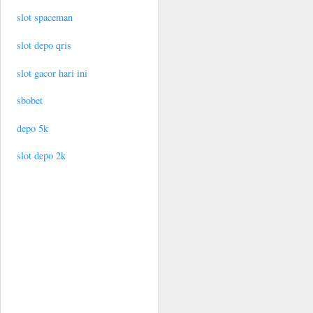
slot spaceman
slot depo qris
slot gacor hari ini
sbobet
depo 5k
slot depo 2k