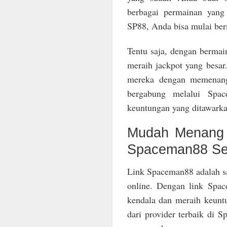
berbagai permainan yang
SP88, Anda bisa mulai be
Tentu saja, dengan berma
meraih jackpot yang besa
mereka dengan memenangk
bergabung melalui Spa
keuntungan yang ditawarka
Mudah Menang 
Spaceman88 Se
Link Spaceman88 adalah sal
online. Dengan link Spa
kendala dan meraih keunt
dari provider terbaik di 