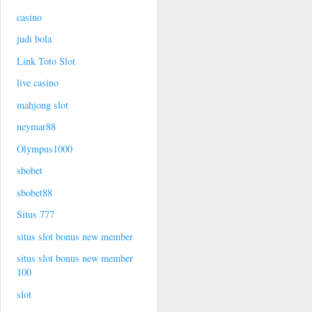
casino
judi bola
Link Toto Slot
live casino
mahjong slot
neymar88
Olympus1000
sbobet
sbobet88
Situs 777
situs slot bonus new member
situs slot bonus new member
100
slot