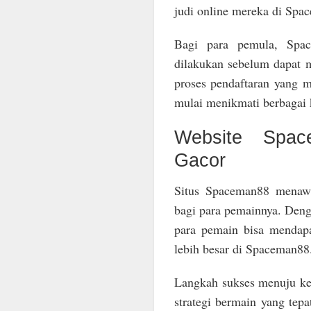
judi online mereka di Spa
Bagi para pemula, Spac
dilakukan sebelum dapat m
proses pendaftaran yang 
mulai menikmati berbagai
Website Spac
Gacor
Situs Spaceman88 menawa
bagi para pemainnya. Deng
para pemain bisa mendap
lebih besar di Spaceman88
Langkah sukses menuju ke
strategi bermain yang tep