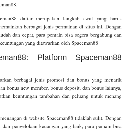
ceman88.
eman88 daftar merupakan langkah awal yang harus
emainkan berbagai jenis permainan di situs ini. Dengan
mudah dan cepat, para pemain bisa segera bergabung dan
 keuntungan yang ditawarkan oleh Spaceman88
eman88: Platform Spaceman88
rkan berbagai jenis promosi dan bonus yang menarik
an bonus new member, bonus deposit, dan bonus lainnya,
atkan keuntungan tambahan dan peluang untuk menang
.
menangan di website Spaceman88 tidaklah sulit. Dengan
at dan pengelolaan keuangan yang baik, para pemain bisa