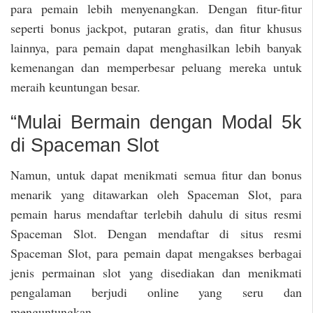
para pemain lebih menyenangkan. Dengan fitur-fitur
seperti bonus jackpot, putaran gratis, dan fitur khusus
lainnya, para pemain dapat menghasilkan lebih banyak
kemenangan dan memperbesar peluang mereka untuk
meraih keuntungan besar.
“Mulai Bermain dengan Modal 5k
di Spaceman Slot
Namun, untuk dapat menikmati semua fitur dan bonus
menarik yang ditawarkan oleh Spaceman Slot, para
pemain harus mendaftar terlebih dahulu di situs resmi
Spaceman Slot. Dengan mendaftar di situs resmi
Spaceman Slot, para pemain dapat mengakses berbagai
jenis permainan slot yang disediakan dan menikmati
pengalaman berjudi online yang seru dan
menguntungkan.