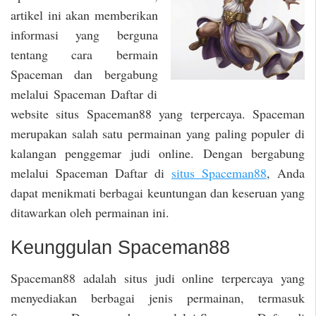
artikel ini akan memberikan
informasi yang berguna
tentang cara bermain
Spaceman dan bergabung
melalui Spaceman Daftar di
website situs Spaceman88 yang terpercaya. Spaceman
merupakan salah satu permainan yang paling populer di
kalangan penggemar judi online. Dengan bergabung
melalui Spaceman Daftar di
situs Spaceman88
, Anda
dapat menikmati berbagai keuntungan dan keseruan yang
ditawarkan oleh permainan ini.
Keunggulan Spaceman88
Spaceman88 adalah situs judi online terpercaya yang
menyediakan berbagai jenis permainan, termasuk