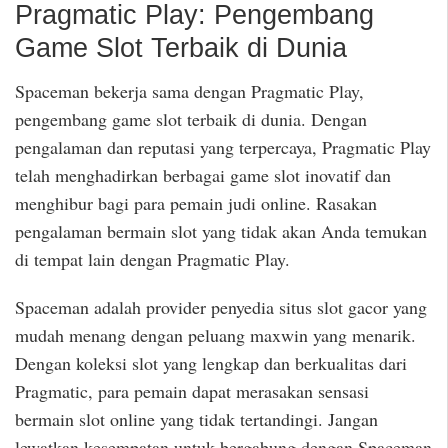
Pragmatic Play: Pengembang
Game Slot Terbaik di Dunia
Spaceman bekerja sama dengan Pragmatic Play,
pengembang game slot terbaik di dunia. Dengan
pengalaman dan reputasi yang terpercaya, Pragmatic Play
telah menghadirkan berbagai game slot inovatif dan
menghibur bagi para pemain judi online. Rasakan
pengalaman bermain slot yang tidak akan Anda temukan
di tempat lain dengan Pragmatic Play.
Spaceman adalah provider penyedia situs slot gacor yang
mudah menang dengan peluang maxwin yang menarik.
Dengan koleksi slot yang lengkap dan berkualitas dari
Pragmatic, para pemain dapat merasakan sensasi
bermain slot online yang tidak tertandingi. Jangan
lewatkan kesempatan untuk bergabung dengan Spaceman