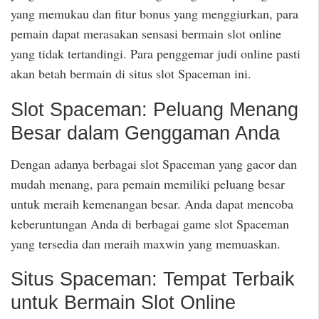
yang memukau dan fitur bonus yang menggiurkan, para
pemain dapat merasakan sensasi bermain slot online
yang tidak tertandingi. Para penggemar judi online pasti
akan betah bermain di situs slot Spaceman ini.
Slot Spaceman: Peluang Menang
Besar dalam Genggaman Anda
Dengan adanya berbagai slot Spaceman yang gacor dan
mudah menang, para pemain memiliki peluang besar
untuk meraih kemenangan besar. Anda dapat mencoba
keberuntungan Anda di berbagai game slot Spaceman
yang tersedia dan meraih maxwin yang memuaskan.
Situs Spaceman: Tempat Terbaik
untuk Bermain Slot Online