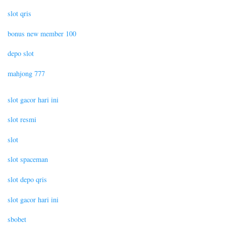
slot qris
bonus new member 100
depo slot
mahjong 777
slot gacor hari ini
slot resmi
slot
slot spaceman
slot depo qris
slot gacor hari ini
sbobet