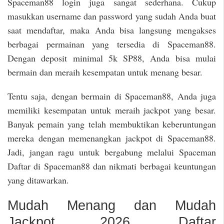
Spaceman88 login juga sangat sederhana. Cukup
masukkan username dan password yang sudah Anda buat
saat mendaftar, maka Anda bisa langsung mengakses
berbagai permainan yang tersedia di Spaceman88.
Dengan deposit minimal 5k SP88, Anda bisa mulai
bermain dan meraih kesempatan untuk menang besar.
Tentu saja, dengan bermain di Spaceman88, Anda juga
memiliki kesempatan untuk meraih jackpot yang besar.
Banyak pemain yang telah membuktikan keberuntungan
mereka dengan memenangkan jackpot di Spaceman88.
Jadi, jangan ragu untuk bergabung melalui Spaceman
Daftar di Spaceman88 dan nikmati berbagai keuntungan
yang ditawarkan.
Mudah Menang dan Mudah
Jackpot 2026. Daftar