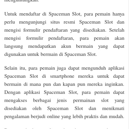
Untuk mendaftar di Spaceman Slot, para pemain hanya
perlu mengunjungi situs resmi Spaceman Slot dan
mengisi formulir pendaftaran yang disediakan. Setelah
mengisi formulir pendaftaran, para pemain akan
langsung mendapatkan akun bermain yang dapat
digunakan untuk bermain di Spaceman Slot.
Selain itu, para pemain juga dapat mengunduh aplikasi
Spaceman Slot di smartphone mereka untuk dapat
bermain di mana pun dan kapan pun mereka inginkan.
Dengan aplikasi Spaceman Slot, para pemain dapat
mengakses berbagai jenis permainan slot yang
disediakan oleh Spaceman Slot dan menikmati
pengalaman berjudi online yang lebih praktis dan mudah.