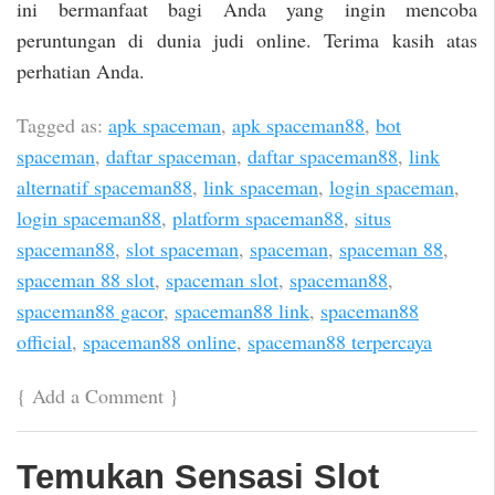
ini bermanfaat bagi Anda yang ingin mencoba
peruntungan di dunia judi online. Terima kasih atas
perhatian Anda.
Tagged as:
apk spaceman
,
apk spaceman88
,
bot
spaceman
,
daftar spaceman
,
daftar spaceman88
,
link
alternatif spaceman88
,
link spaceman
,
login spaceman
,
login spaceman88
,
platform spaceman88
,
situs
spaceman88
,
slot spaceman
,
spaceman
,
spaceman 88
,
spaceman 88 slot
,
spaceman slot
,
spaceman88
,
spaceman88 gacor
,
spaceman88 link
,
spaceman88
official
,
spaceman88 online
,
spaceman88 terpercaya
{
Add a Comment
}
Temukan Sensasi Slot