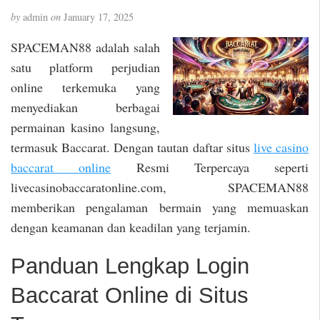
by
admin
on
January 17, 2025
SPACEMAN88 adalah salah
satu platform perjudian
online terkemuka yang
menyediakan berbagai
permainan kasino langsung,
termasuk Baccarat. Dengan tautan daftar situs
live casino
baccarat online
Resmi Terpercaya seperti
livecasinobaccaratonline.com, SPACEMAN88
memberikan pengalaman bermain yang memuaskan
dengan keamanan dan keadilan yang terjamin.
Panduan Lengkap Login
Baccarat Online di Situs