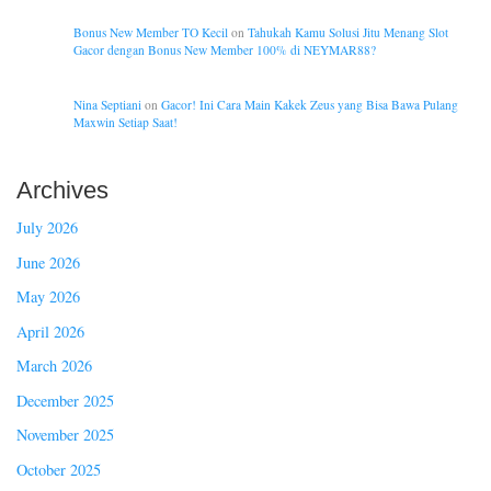
Bonus New Member TO Kecil
on
Tahukah Kamu Solusi Jitu Menang Slot
Gacor dengan Bonus New Member 100% di NEYMAR88?
Nina Septiani
on
Gacor! Ini Cara Main Kakek Zeus yang Bisa Bawa Pulang
Maxwin Setiap Saat!
Archives
July 2026
June 2026
May 2026
April 2026
March 2026
December 2025
November 2025
October 2025