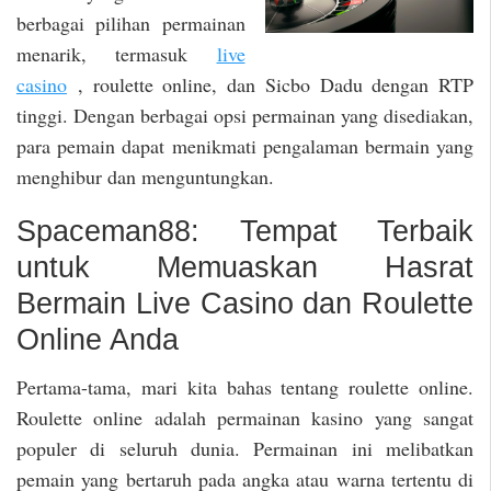
berbagai pilihan permainan
menarik, termasuk
live
casino
, roulette online, dan Sicbo Dadu dengan RTP
tinggi. Dengan berbagai opsi permainan yang disediakan,
para pemain dapat menikmati pengalaman bermain yang
menghibur dan menguntungkan.
Spaceman88: Tempat Terbaik
untuk Memuaskan Hasrat
Bermain Live Casino dan Roulette
Online Anda
Pertama-tama, mari kita bahas tentang roulette online.
Roulette online adalah permainan kasino yang sangat
populer di seluruh dunia. Permainan ini melibatkan
pemain yang bertaruh pada angka atau warna tertentu di