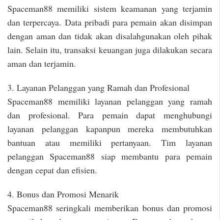
Spaceman88 memiliki sistem keamanan yang terjamin
dan terpercaya. Data pribadi para pemain akan disimpan
dengan aman dan tidak akan disalahgunakan oleh pihak
lain. Selain itu, transaksi keuangan juga dilakukan secara
aman dan terjamin.
3. Layanan Pelanggan yang Ramah dan Profesional
Spaceman88 memiliki layanan pelanggan yang ramah
dan profesional. Para pemain dapat menghubungi
layanan pelanggan kapanpun mereka membutuhkan
bantuan atau memiliki pertanyaan. Tim layanan
pelanggan Spaceman88 siap membantu para pemain
dengan cepat dan efisien.
4. Bonus dan Promosi Menarik
Spaceman88 seringkali memberikan bonus dan promosi