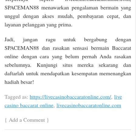
SPACEMAN88 menawarkan pengalaman bermain yang
unggul dengan akses mudah, pembayaran cepat, dan
layanan pelanggan yang prima.
Jadi, jangan ragu untuk bergabung dengan
SPACEMAN88 dan rasakan sensasi bermain Baccarat
online dengan cara yang belum pernah Anda rasakan
sebelumnya. Kunjungi situs mereka sekarang dan
daftarlah untuk mendapatkan kesempatan memenangkan
hadiah besar!
Tagged as:
https://livecasinobaccaratonline.com/
,
live
casino baccarat online
,
livecasinobaccaratonline.com
{
Add a Comment
}