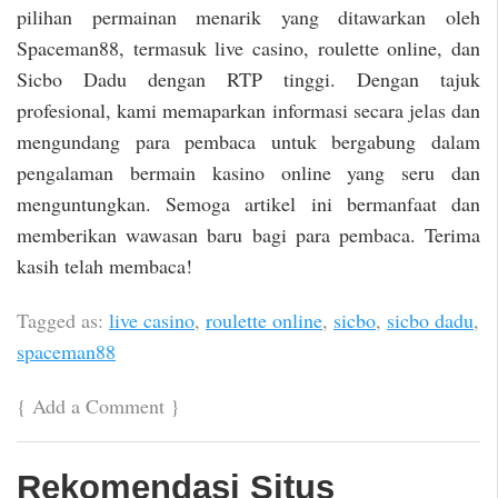
pilihan permainan menarik yang ditawarkan oleh
Spaceman88, termasuk live casino, roulette online, dan
Sicbo Dadu dengan RTP tinggi. Dengan tajuk
profesional, kami memaparkan informasi secara jelas dan
mengundang para pembaca untuk bergabung dalam
pengalaman bermain kasino online yang seru dan
menguntungkan. Semoga artikel ini bermanfaat dan
memberikan wawasan baru bagi para pembaca. Terima
kasih telah membaca!
Tagged as:
live casino
,
roulette online
,
sicbo
,
sicbo dadu
,
spaceman88
{
Add a Comment
}
Rekomendasi Situs