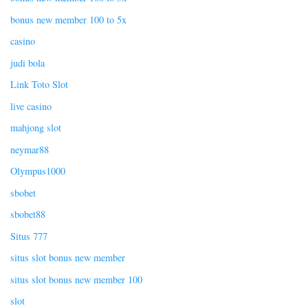
bonus new member 100 to 5x
casino
judi bola
Link Toto Slot
live casino
mahjong slot
neymar88
Olympus1000
sbobet
sbobet88
Situs 777
situs slot bonus new member
situs slot bonus new member 100
slot