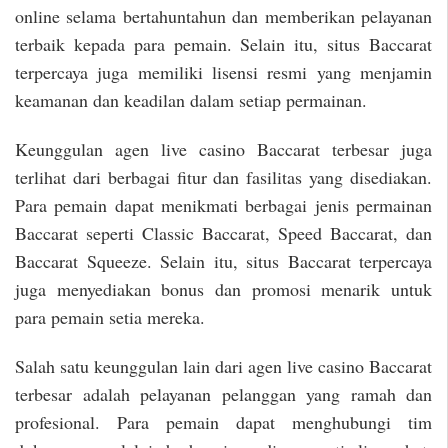
online selama bertahuntahun dan memberikan pelayanan
terbaik kepada para pemain. Selain itu, situs Baccarat
terpercaya juga memiliki lisensi resmi yang menjamin
keamanan dan keadilan dalam setiap permainan.
Keunggulan agen live casino Baccarat terbesar juga
terlihat dari berbagai fitur dan fasilitas yang disediakan.
Para pemain dapat menikmati berbagai jenis permainan
Baccarat seperti Classic Baccarat, Speed Baccarat, dan
Baccarat Squeeze. Selain itu, situs Baccarat terpercaya
juga menyediakan bonus dan promosi menarik untuk
para pemain setia mereka.
Salah satu keunggulan lain dari agen live casino Baccarat
terbesar adalah pelayanan pelanggan yang ramah dan
profesional. Para pemain dapat menghubungi tim