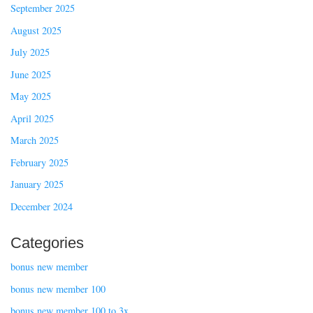
September 2025
August 2025
July 2025
June 2025
May 2025
April 2025
March 2025
February 2025
January 2025
December 2024
Categories
bonus new member
bonus new member 100
bonus new member 100 to 3x