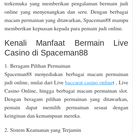
terkemuka yang memberikan pengalaman bermain judi
online yang menyenangkan dan seru. Dengan berbagai
macam permainan yang ditawarkan, Spaceman88 mampu
memberikan kepuasan kepada para pemain judi online.
Kenali Manfaat Bermain Live
Casino di Spaceman88
1. Beragam Pilihan Permainan
Spaceman88 menyediakan berbagai macam permainan
judi online, mulai dari Live
baccarat casino online
t , Live
Casino Online, hingga berbagai macam permainan slot.
Dengan beragam pilihan permainan yang ditawarkan,
pemain dapat memilih permainan sesuai dengan
keinginan dan kemampuan mereka.
2. Sistem Keamanan yang Terjamin