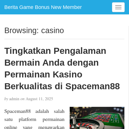
Berita Game Bonus New Member
T
o
g
g
Browsing: casino
l
e
n
Tingkatkan Pengalaman
a
v
Bermain Anda dengan
i
g
Permainan Kasino
a
Berkualitas di Spaceman88
t
i
o
by
admin
on
August 11, 2025
n
Spaceman88 adalah salah
satu platform permainan
online yang menawarkan