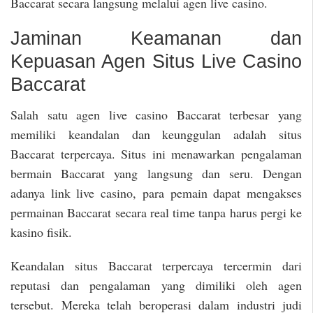
Baccarat secara langsung melalui agen live casino.
Jaminan Keamanan dan
Kepuasan Agen Situs Live Casino
Baccarat
Salah satu agen live casino Baccarat terbesar yang
memiliki keandalan dan keunggulan adalah situs
Baccarat terpercaya. Situs ini menawarkan pengalaman
bermain Baccarat yang langsung dan seru. Dengan
adanya link live casino, para pemain dapat mengakses
permainan Baccarat secara real time tanpa harus pergi ke
kasino fisik.
Keandalan situs Baccarat terpercaya tercermin dari
reputasi dan pengalaman yang dimiliki oleh agen
tersebut. Mereka telah beroperasi dalam industri judi