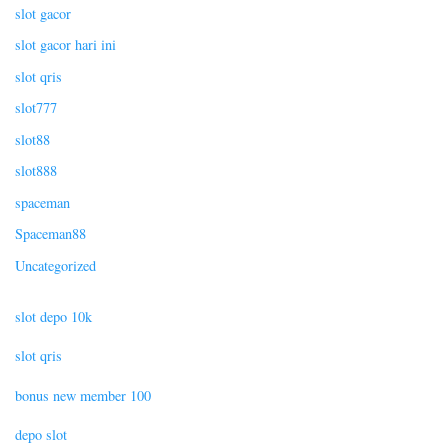
slot gacor
slot gacor hari ini
slot qris
slot777
slot88
slot888
spaceman
Spaceman88
Uncategorized
slot depo 10k
slot qris
bonus new member 100
depo slot