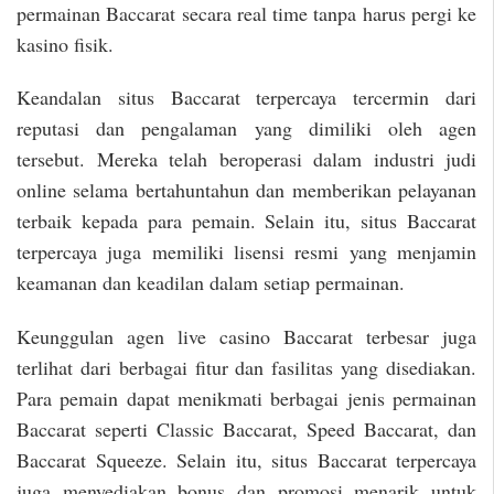
permainan Baccarat secara real time tanpa harus pergi ke
kasino fisik.
Keandalan situs Baccarat terpercaya tercermin dari
reputasi dan pengalaman yang dimiliki oleh agen
tersebut. Mereka telah beroperasi dalam industri judi
online selama bertahuntahun dan memberikan pelayanan
terbaik kepada para pemain. Selain itu, situs Baccarat
terpercaya juga memiliki lisensi resmi yang menjamin
keamanan dan keadilan dalam setiap permainan.
Keunggulan agen live casino Baccarat terbesar juga
terlihat dari berbagai fitur dan fasilitas yang disediakan.
Para pemain dapat menikmati berbagai jenis permainan
Baccarat seperti Classic Baccarat, Speed Baccarat, dan
Baccarat Squeeze. Selain itu, situs Baccarat terpercaya
juga menyediakan bonus dan promosi menarik untuk