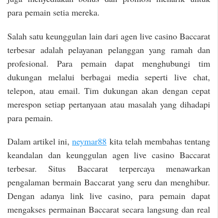
para pemain setia mereka.
Salah satu keunggulan lain dari agen live casino Baccarat
terbesar adalah pelayanan pelanggan yang ramah dan
profesional. Para pemain dapat menghubungi tim
dukungan melalui berbagai media seperti live chat,
telepon, atau email. Tim dukungan akan dengan cepat
merespon setiap pertanyaan atau masalah yang dihadapi
para pemain.
Dalam artikel ini,
neymar88
kita telah membahas tentang
keandalan dan keunggulan agen live casino Baccarat
terbesar. Situs Baccarat terpercaya menawarkan
pengalaman bermain Baccarat yang seru dan menghibur.
Dengan adanya link live casino, para pemain dapat
mengakses permainan Baccarat secara langsung dan real