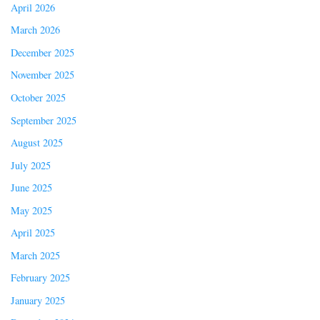
April 2026
March 2026
December 2025
November 2025
October 2025
September 2025
August 2025
July 2025
June 2025
May 2025
April 2025
March 2025
February 2025
January 2025