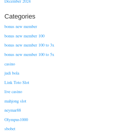
December 2024
Categories
bonus new member
bonus new member 100
bonus new member 100 to 3x
bonus new member 100 to 5x
casino
judi bola
Link Toto Slot
live casino
mahjong slot
neymar88
Olympus1000
sbobet