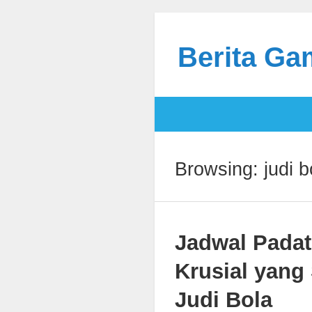
Berita G
Browsing: judi b
Jadwal Padat
Krusial yang
Judi Bola