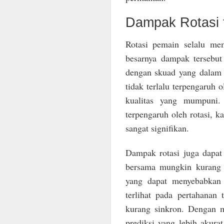
Dampak Rotasi 
Rotasi pemain selalu me
besarnya dampak tersebut
dengan skuad yang dalam d
tidak terlalu terpengaruh
kualitas yang mumpuni.
terpengaruh oleh rotasi, k
sangat signifikan.
Dampak rotasi juga dapat 
bersama mungkin kurang 
yang dapat menyebabkan k
terlihat pada pertahanan
kurang sinkron. Dengan 
prediksi yang lebih akura