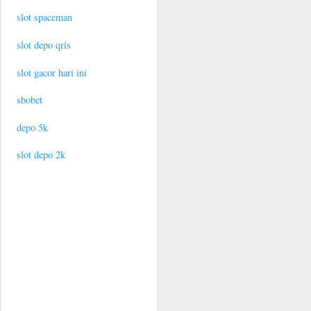
slot spaceman
slot depo qris
slot gacor hari ini
sbobet
depo 5k
slot depo 2k