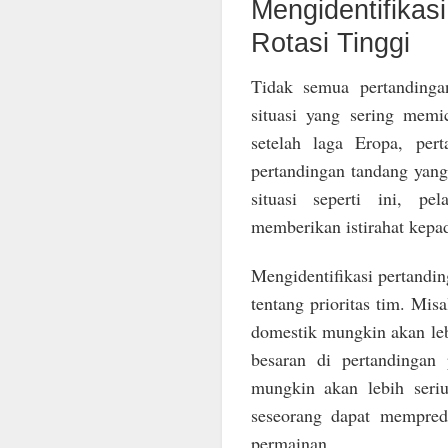
Mengidentifik
Rotasi Tinggi
Tidak semua pertandinga
situasi yang sering memi
setelah laga Eropa, per
pertandingan tandang yan
situasi seperti ini, p
memberikan istirahat kepa
Mengidentifikasi pertandi
tentang prioritas tim. Mis
domestik mungkin akan leb
besaran di pertandingan
mungkin akan lebih seriu
seseorang dapat mempred
permainan.