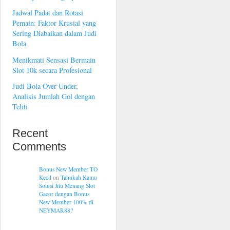
Jadwal Padat dan Rotasi
Pemain: Faktor Krusial yang
Sering Diabaikan dalam Judi
Bola
Menikmati Sensasi Bermain
Slot 10k secara Profesional
Judi Bola Over Under,
Analisis Jumlah Gol dengan
Teliti
Recent
Comments
Bonus New Member TO
Kecil
on
Tahukah Kamu
Solusi Jitu Menang Slot
Gacor dengan Bonus
New Member 100% di
NEYMAR88?