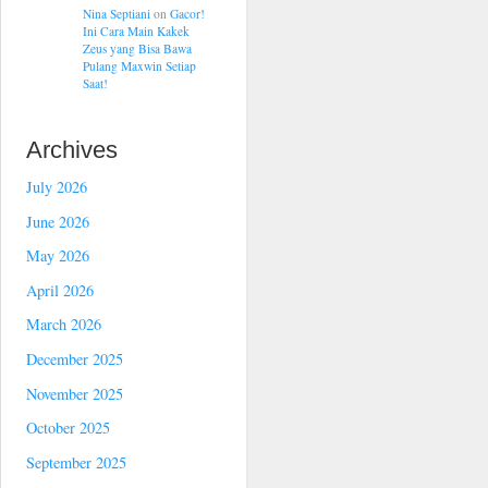
Nina Septiani
on
Gacor!
Ini Cara Main Kakek
Zeus yang Bisa Bawa
Pulang Maxwin Setiap
Saat!
Archives
July 2026
June 2026
May 2026
April 2026
March 2026
December 2025
November 2025
October 2025
September 2025