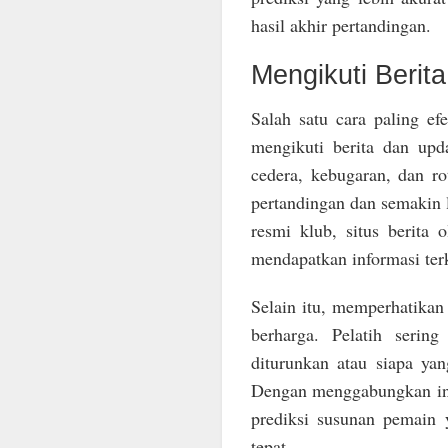
hasil akhir pertandingan.
Mengikuti Beri
Salah satu cara paling ef
mengikuti berita dan upd
cedera, kebugaran, dan r
pertandingan dan semakin 
resmi klub, situs berita
mendapatkan informasi terk
Selain itu, memperhatikan 
berharga. Pelatih serin
diturunkan atau siapa yang
Dengan menggabungkan inf
prediksi susunan pemain 
tepat.