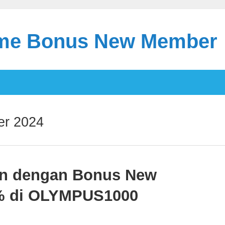
ame Bonus New Member
r 2024
in dengan Bonus New
% di OLYMPUS1000