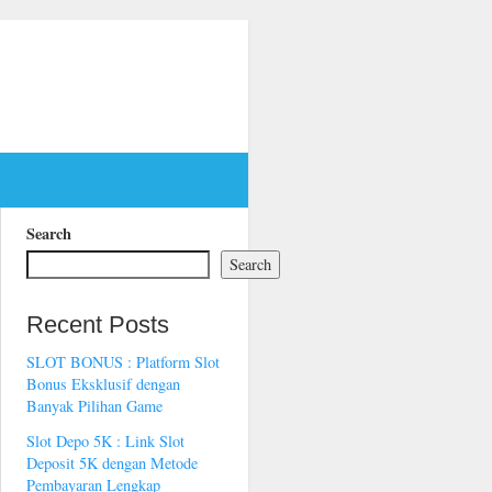
Search
Search
Recent Posts
SLOT BONUS : Platform Slot
Bonus Eksklusif dengan
Banyak Pilihan Game
Slot Depo 5K : Link Slot
Deposit 5K dengan Metode
Pembayaran Lengkap