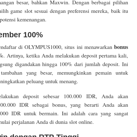
nangan besar, bahkan Maxwin. Dengan berbagai pilihan
ilih game slot sesuai dengan preferensi mereka, baik itu
 potensi kemenangan.
ember 100%
bonus
endaftar di OLYMPUS1000, situs ini menawarkan
0%
. Artinya, ketika Anda melakukan deposit pertama kali,
gsung digandakan hingga 100% dari jumlah deposit. Ini
 tambahan yang besar, memungkinkan pemain untuk
eningkatkan peluang untuk menang.
elakukan deposit sebesar 100.000 IDR, Anda akan
00.000 IDR sebagai bonus, yang berarti Anda akan
0.000 IDR untuk bermain. Ini adalah cara yang sangat
ai perjalanan Anda di dunia slot online.
in dengan RTP Tinggi