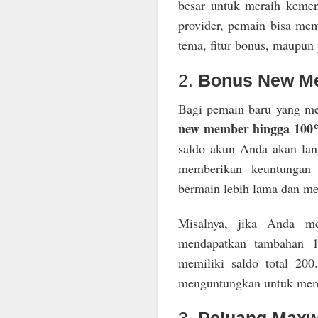
besar untuk meraih keme
provider, pemain bisa mem
tema, fitur bonus, maupun
2.
Bonus New M
Bagi pemain baru yang m
new member hingga 10
saldo akun Anda akan lan
memberikan keuntungan
bermain lebih lama dan m
Misalnya, jika Anda m
mendapatkan tambahan 1
memiliki saldo total 20
menguntungkan untuk memul
3.
Peluang Maxw