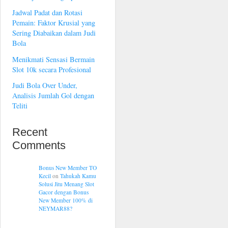
Jadwal Padat dan Rotasi
Pemain: Faktor Krusial yang
Sering Diabaikan dalam Judi
Bola
Menikmati Sensasi Bermain
Slot 10k secara Profesional
Judi Bola Over Under,
Analisis Jumlah Gol dengan
Teliti
Recent
Comments
Bonus New Member TO
Kecil
on
Tahukah Kamu
Solusi Jitu Menang Slot
Gacor dengan Bonus
New Member 100% di
NEYMAR88?