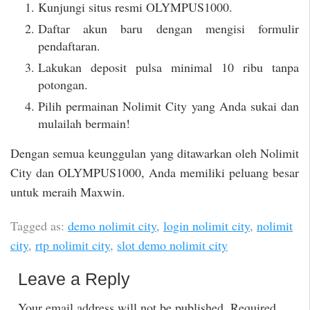
Kunjungi situs resmi OLYMPUS1000.
Daftar akun baru dengan mengisi formulir
pendaftaran.
Lakukan deposit pulsa minimal 10 ribu tanpa
potongan.
Pilih permainan Nolimit City yang Anda sukai dan
mulailah bermain!
Dengan semua keunggulan yang ditawarkan oleh Nolimit
City dan OLYMPUS1000, Anda memiliki peluang besar
untuk meraih Maxwin.
Tagged as:
demo nolimit city
,
login nolimit city
,
nolimit
city
,
rtp nolimit city
,
slot demo nolimit city
Leave a Reply
Your email address will not be published.
Required