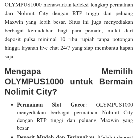
OLYMPUS1000 menawarkan koleksi lengkap permainan
dari Nolimit City dengan RTP tinggi dan peluang
Maxwin yang lebih besar. Situs ini juga menyediakan
berbagai kemudahan bagi para pemain, mulai dari
deposit pulsa minimal 10 ribu rupiah tanpa potongan
hingga layanan live chat 24/7 yang siap membantu kapan
saja.
Mengapa Memilih
OLYMPUS1000 untuk Bermain
Nolimit City?
Permainan Slot Gacor
: OLYMPUS1000
menyediakan berbagai permainan Nolimit City
dengan RTP tinggi dan peluang Maxwin yang
besar.
Deposit Mudah dan Terjangkau
: Melalui deposit