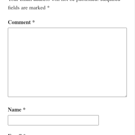
fields are marked
*
Comment
*
Name
*