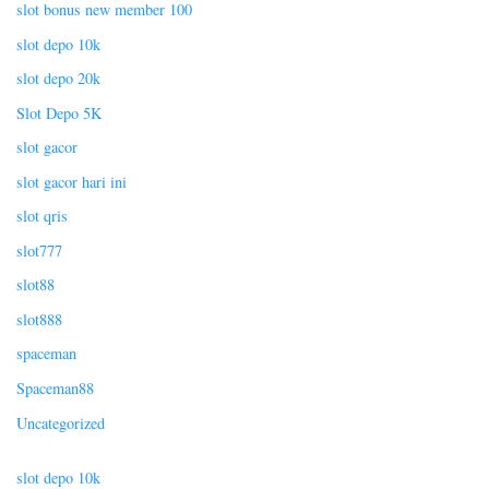
slot bonus new member 100
slot depo 10k
slot depo 20k
Slot Depo 5K
slot gacor
slot gacor hari ini
slot qris
slot777
slot88
slot888
spaceman
Spaceman88
Uncategorized
slot depo 10k