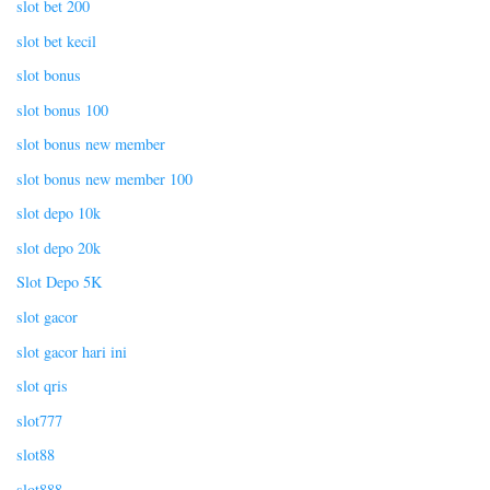
slot bet 200
slot bet kecil
slot bonus
slot bonus 100
slot bonus new member
slot bonus new member 100
slot depo 10k
slot depo 20k
Slot Depo 5K
slot gacor
slot gacor hari ini
slot qris
slot777
slot88
slot888