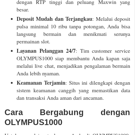
dengan RTP tinggi dan peluang Maxwin yang
besar.
Deposit Mudah dan Terjangkau
: Melalui deposit
pulsa minimal 10 ribu tanpa potongan, Anda bisa
langsung bermain dan menikmati serunya
permainan slot.
Layanan Pelanggan 24/7
: Tim customer service
OLYMPUS1000 siap membantu Anda kapan saja
melalui live chat, menjadikan pengalaman bermain
Anda lebih nyaman.
Keamanan Terjamin
: Situs ini dilengkapi dengan
sistem keamanan canggih yang memastikan data
dan transaksi Anda aman dari ancaman.
Cara Bergabung dengan
OLYMPUS1000