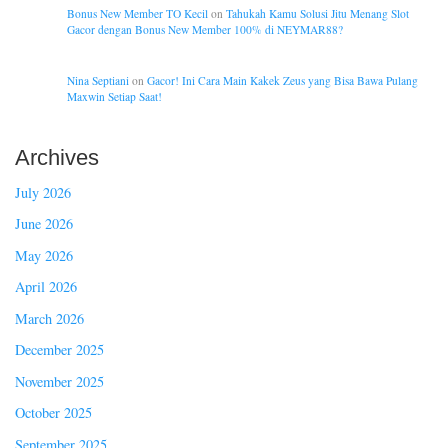
Bonus New Member TO Kecil
on
Tahukah Kamu Solusi Jitu Menang Slot
Gacor dengan Bonus New Member 100% di NEYMAR88?
Nina Septiani
on
Gacor! Ini Cara Main Kakek Zeus yang Bisa Bawa Pulang
Maxwin Setiap Saat!
Archives
July 2026
June 2026
May 2026
April 2026
March 2026
December 2025
November 2025
October 2025
September 2025