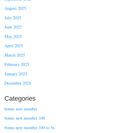
August 2025
July 2025
June 2025
May 2025
April 2025
March 2025
February 2025
January 2025
December 2024
Categories
bonus new member
bonus new member 100
bonus new member 100 to 3x