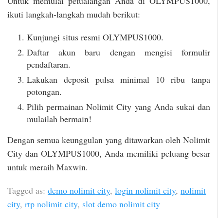
Untuk memulai petualangan Anda di OLYMPUS1000,
ikuti langkah-langkah mudah berikut:
Kunjungi situs resmi OLYMPUS1000.
Daftar akun baru dengan mengisi formulir
pendaftaran.
Lakukan deposit pulsa minimal 10 ribu tanpa
potongan.
Pilih permainan Nolimit City yang Anda sukai dan
mulailah bermain!
Dengan semua keunggulan yang ditawarkan oleh Nolimit
City dan OLYMPUS1000, Anda memiliki peluang besar
untuk meraih Maxwin.
Tagged as:
demo nolimit city
,
login nolimit city
,
nolimit
city
,
rtp nolimit city
,
slot demo nolimit city