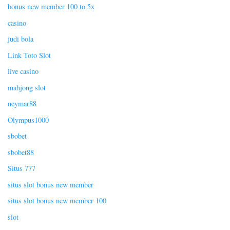
bonus new member 100 to 5x
casino
judi bola
Link Toto Slot
live casino
mahjong slot
neymar88
Olympus1000
sbobet
sbobet88
Situs 777
situs slot bonus new member
situs slot bonus new member 100
slot