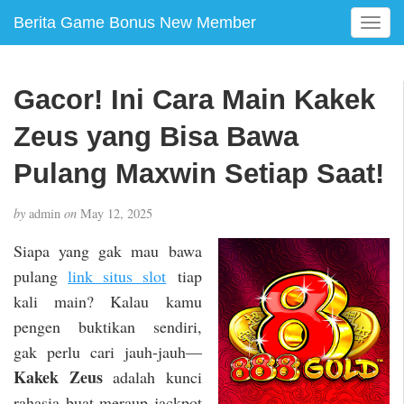
Berita Game Bonus New Member
T
o
g
g
Gacor! Ini Cara Main Kakek
l
e
Zeus yang Bisa Bawa
n
a
Pulang Maxwin Setiap Saat!
v
i
by
admin
on
May 12, 2025
g
a
Siapa yang gak mau bawa
t
pulang
link situs slot
tiap
i
kali main? Kalau kamu
o
n
pengen buktikan sendiri,
gak perlu cari jauh-jauh—
Kakek Zeus
adalah kunci
rahasia buat meraup jackpot