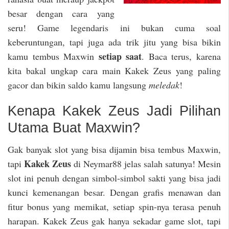
besar dengan cara yang
seru! Game legendaris ini bukan cuma soal
keberuntungan, tapi juga ada trik jitu yang bisa bikin
setiap saat
kamu tembus Maxwin
. Baca terus, karena
kita bakal ungkap cara main Kakek Zeus yang paling
gacor dan bikin saldo kamu langsung
meledak
!
Kenapa Kakek Zeus Jadi Pilihan
Utama Buat Maxwin?
Gak banyak slot yang bisa dijamin bisa tembus Maxwin,
Kakek Zeus
tapi
di Neymar88 jelas salah satunya! Mesin
slot ini penuh dengan simbol-simbol sakti yang bisa jadi
kunci kemenangan besar. Dengan grafis menawan dan
fitur bonus yang memikat, setiap spin-nya terasa penuh
harapan. Kakek Zeus gak hanya sekadar game slot, tapi