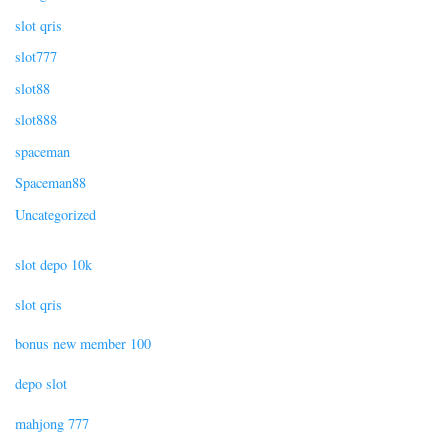
slot qris
slot777
slot88
slot888
spaceman
Spaceman88
Uncategorized
slot depo 10k
slot qris
bonus new member 100
depo slot
mahjong 777