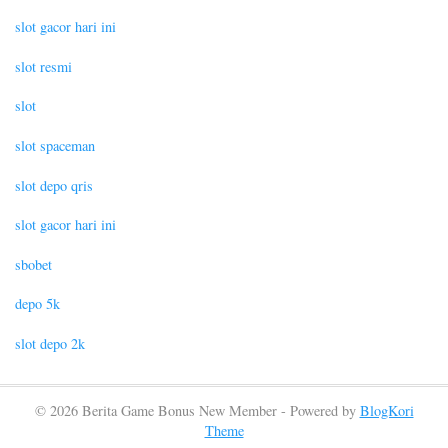
slot gacor hari ini
slot resmi
slot
slot spaceman
slot depo qris
slot gacor hari ini
sbobet
depo 5k
slot depo 2k
© 2026 Berita Game Bonus New Member - Powered by
BlogKori
Theme