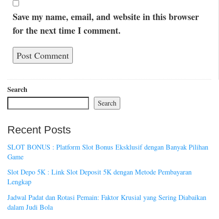
Save my name, email, and website in this browser
for the next time I comment.
Search
Search
Recent Posts
SLOT BONUS : Platform Slot Bonus Eksklusif dengan Banyak Pilihan
Game
Slot Depo 5K : Link Slot Deposit 5K dengan Metode Pembayaran
Lengkap
Jadwal Padat dan Rotasi Pemain: Faktor Krusial yang Sering Diabaikan
dalam Judi Bola