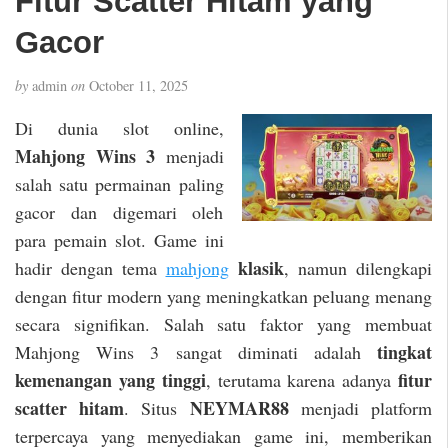
Fitur Scatter Hitam yang
Gacor
by
admin
on
October 11, 2025
Di dunia slot online,
Mahjong Wins 3
menjadi
salah satu permainan paling
gacor dan digemari oleh
para pemain slot. Game ini
klasik
hadir dengan tema
mahjong
, namun dilengkapi
dengan fitur modern yang meningkatkan peluang menang
secara signifikan. Salah satu faktor yang membuat
tingkat
Mahjong Wins 3 sangat diminati adalah
kemenangan yang tinggi
fitur
, terutama karena adanya
scatter hitam
NEYMAR88
. Situs
menjadi platform
terpercaya yang menyediakan game ini, memberikan