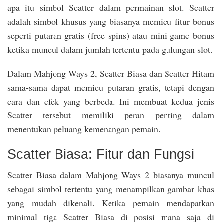
apa itu simbol Scatter dalam permainan slot. Scatter
adalah simbol khusus yang biasanya memicu fitur bonus
seperti putaran gratis (free spins) atau mini game bonus
ketika muncul dalam jumlah tertentu pada gulungan slot.
Dalam Mahjong Ways 2, Scatter Biasa dan Scatter Hitam
sama-sama dapat memicu putaran gratis, tetapi dengan
cara dan efek yang berbeda. Ini membuat kedua jenis
Scatter tersebut memiliki peran penting dalam
menentukan peluang kemenangan pemain.
Scatter Biasa: Fitur dan Fungsi
Scatter Biasa dalam Mahjong Ways 2 biasanya muncul
sebagai simbol tertentu yang menampilkan gambar khas
yang mudah dikenali. Ketika pemain mendapatkan
minimal tiga Scatter Biasa di posisi mana saja di