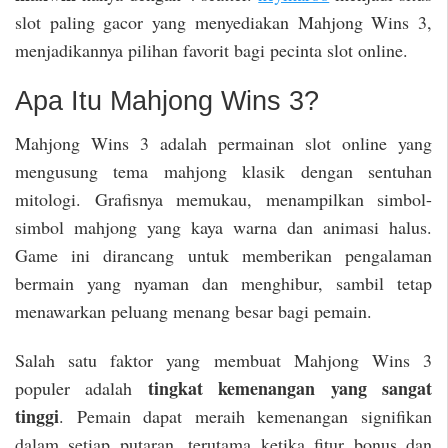
slot paling gacor yang menyediakan Mahjong Wins 3,
menjadikannya pilihan favorit bagi pecinta slot online.
Apa Itu Mahjong Wins 3?
Mahjong Wins 3 adalah permainan slot online yang
mengusung tema mahjong klasik dengan sentuhan
mitologi. Grafisnya memukau, menampilkan simbol-
simbol mahjong yang kaya warna dan animasi halus.
Game ini dirancang untuk memberikan pengalaman
bermain yang nyaman dan menghibur, sambil tetap
menawarkan peluang menang besar bagi pemain.
Salah satu faktor yang membuat Mahjong Wins 3
tingkat kemenangan yang sangat
populer adalah
tinggi
. Pemain dapat meraih kemenangan signifikan
dalam setiap putaran, terutama ketika fitur bonus dan