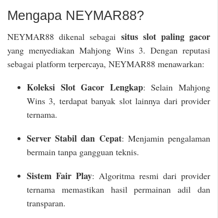
Mengapa NEYMAR88?
situs slot paling gacor
NEYMAR88 dikenal sebagai
yang menyediakan Mahjong Wins 3. Dengan reputasi
sebagai platform terpercaya, NEYMAR88 menawarkan:
Koleksi Slot Gacor Lengkap
: Selain Mahjong
Wins 3, terdapat banyak slot lainnya dari provider
ternama.
Server Stabil dan Cepat
: Menjamin pengalaman
bermain tanpa gangguan teknis.
Sistem Fair Play
: Algoritma resmi dari provider
ternama memastikan hasil permainan adil dan
transparan.