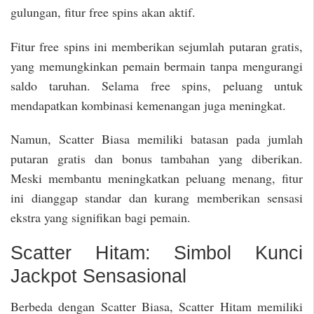
gulungan, fitur free spins akan aktif.
Fitur free spins ini memberikan sejumlah putaran gratis,
yang memungkinkan pemain bermain tanpa mengurangi
saldo taruhan. Selama free spins, peluang untuk
mendapatkan kombinasi kemenangan juga meningkat.
Namun, Scatter Biasa memiliki batasan pada jumlah
putaran gratis dan bonus tambahan yang diberikan.
Meski membantu meningkatkan peluang menang, fitur
ini dianggap standar dan kurang memberikan sensasi
ekstra yang signifikan bagi pemain.
Scatter Hitam: Simbol Kunci
Jackpot Sensasional
Berbeda dengan Scatter Biasa, Scatter Hitam memiliki