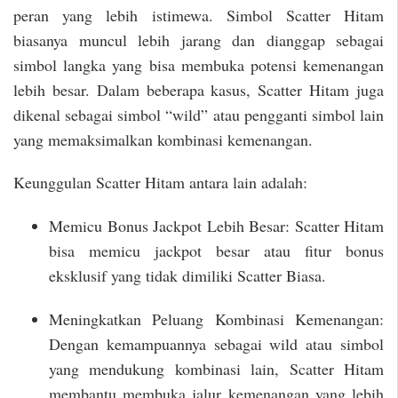
peran yang lebih istimewa. Simbol Scatter Hitam
biasanya muncul lebih jarang dan dianggap sebagai
simbol langka yang bisa membuka potensi kemenangan
lebih besar. Dalam beberapa kasus, Scatter Hitam juga
dikenal sebagai simbol “wild” atau pengganti simbol lain
yang memaksimalkan kombinasi kemenangan.
Keunggulan Scatter Hitam antara lain adalah:
Memicu Bonus Jackpot Lebih Besar: Scatter Hitam
bisa memicu jackpot besar atau fitur bonus
eksklusif yang tidak dimiliki Scatter Biasa.
Meningkatkan Peluang Kombinasi Kemenangan:
Dengan kemampuannya sebagai wild atau simbol
yang mendukung kombinasi lain, Scatter Hitam
membantu membuka jalur kemenangan yang lebih