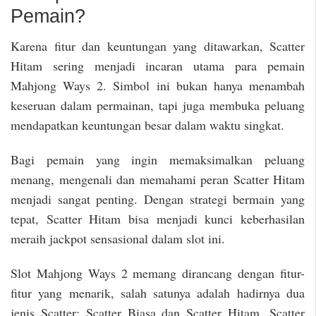
Pemain?
Karena fitur dan keuntungan yang ditawarkan, Scatter
Hitam sering menjadi incaran utama para pemain
Mahjong Ways 2. Simbol ini bukan hanya menambah
keseruan dalam permainan, tapi juga membuka peluang
mendapatkan keuntungan besar dalam waktu singkat.
Bagi pemain yang ingin memaksimalkan peluang
menang, mengenali dan memahami peran Scatter Hitam
menjadi sangat penting. Dengan strategi bermain yang
tepat, Scatter Hitam bisa menjadi kunci keberhasilan
meraih jackpot sensasional dalam slot ini.
Slot Mahjong Ways 2 memang dirancang dengan fitur-
fitur yang menarik, salah satunya adalah hadirnya dua
jenis Scatter: Scatter Biasa dan Scatter Hitam. Scatter