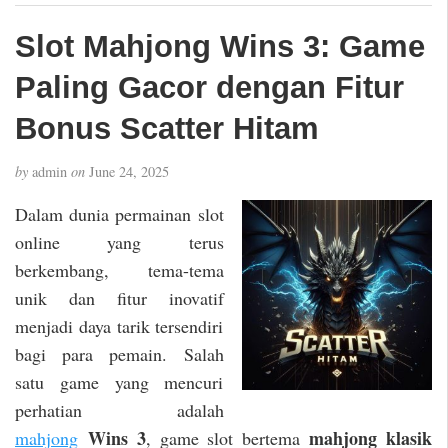
Slot Mahjong Wins 3: Game
Paling Gacor dengan Fitur
Bonus Scatter Hitam
by
admin
on
June 24, 2025
Dalam dunia permainan slot
online yang terus
berkembang, tema-tema
unik dan fitur inovatif
menjadi daya tarik tersendiri
bagi para pemain. Salah
satu game yang mencuri
perhatian adalah
Wins 3
mahjong klasik
mahjong
, game slot bertema