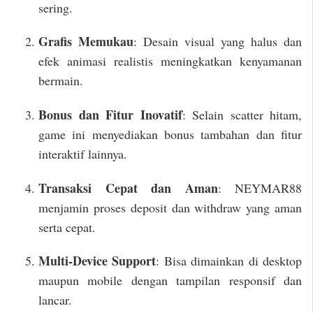
sering.
Grafis Memukau
: Desain visual yang halus dan
efek animasi realistis meningkatkan kenyamanan
bermain.
Bonus dan Fitur Inovatif
: Selain scatter hitam,
game ini menyediakan bonus tambahan dan fitur
interaktif lainnya.
Transaksi Cepat dan Aman
: NEYMAR88
menjamin proses deposit dan withdraw yang aman
serta cepat.
Multi-Device Support
: Bisa dimainkan di desktop
maupun mobile dengan tampilan responsif dan
lancar.