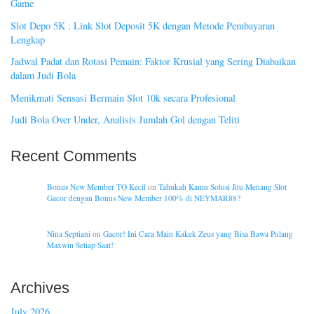
Game
Slot Depo 5K : Link Slot Deposit 5K dengan Metode Pembayaran
Lengkap
Jadwal Padat dan Rotasi Pemain: Faktor Krusial yang Sering Diabaikan
dalam Judi Bola
Menikmati Sensasi Bermain Slot 10k secara Profesional
Judi Bola Over Under, Analisis Jumlah Gol dengan Teliti
Recent Comments
Bonus New Member TO Kecil
on
Tahukah Kamu Solusi Jitu Menang Slot
Gacor dengan Bonus New Member 100% di NEYMAR88?
Nina Septiani
on
Gacor! Ini Cara Main Kakek Zeus yang Bisa Bawa Pulang
Maxwin Setiap Saat!
Archives
July 2026