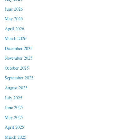
June 2026
May 2026
April 2026
March 2026
December 2025
November 2025
October 2025
September 2025
August 2025
July 2025
June 2025
May 2025
April 2025
March 2025