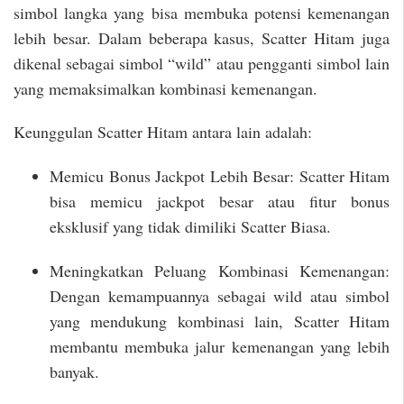
simbol langka yang bisa membuka potensi kemenangan
lebih besar. Dalam beberapa kasus, Scatter Hitam juga
dikenal sebagai simbol “wild” atau pengganti simbol lain
yang memaksimalkan kombinasi kemenangan.
Keunggulan Scatter Hitam antara lain adalah:
Memicu Bonus Jackpot Lebih Besar: Scatter Hitam
bisa memicu jackpot besar atau fitur bonus
eksklusif yang tidak dimiliki Scatter Biasa.
Meningkatkan Peluang Kombinasi Kemenangan:
Dengan kemampuannya sebagai wild atau simbol
yang mendukung kombinasi lain, Scatter Hitam
membantu membuka jalur kemenangan yang lebih
banyak.