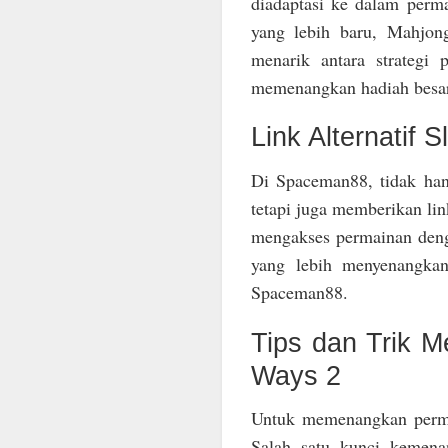
diadaptasi ke dalam perm
yang lebih baru, Mahjon
menarik antara strategi
memenangkan hadiah besar 
Link Alternatif 
Di Spaceman88, tidak ha
tetapi juga memberikan link
mengakses permainan deng
yang lebih menyenangkan
Spaceman88.
Tips dan Trik M
Ways 2
Untuk memenangkan perma
Salah satu kunci kemena