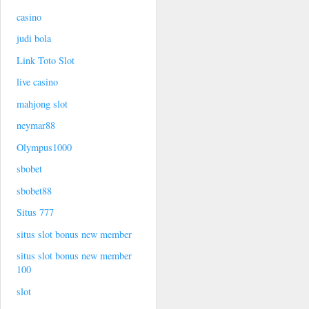
casino
judi bola
Link Toto Slot
live casino
mahjong slot
neymar88
Olympus1000
sbobet
sbobet88
Situs 777
situs slot bonus new member
situs slot bonus new member
100
slot