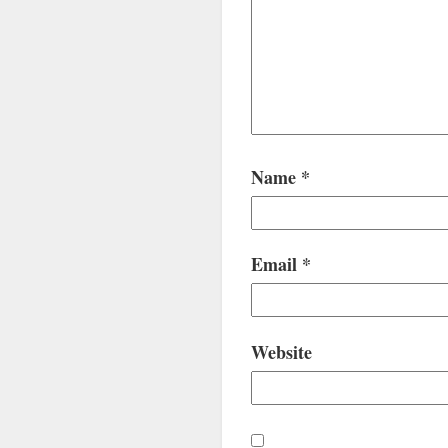
Name
*
Email
*
Website