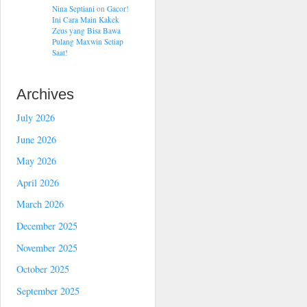
Nina Septiani
on
Gacor!
Ini Cara Main Kakek
Zeus yang Bisa Bawa
Pulang Maxwin Setiap
Saat!
Archives
July 2026
June 2026
May 2026
April 2026
March 2026
December 2025
November 2025
October 2025
September 2025