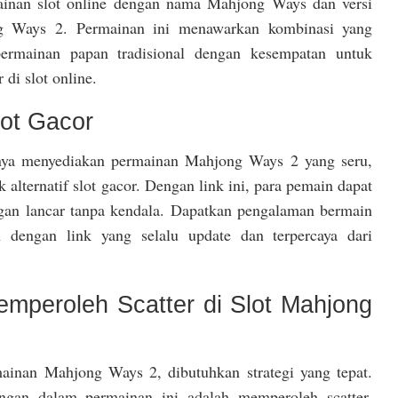
ainan slot online dengan nama Mahjong Ways dan versi
g Ways 2. Permainan ini menawarkan kombinasi yang
 permainan papan tradisional dengan kesempatan untuk
di slot online.
Slot Gacor
nya menyediakan permainan Mahjong Ways 2 yang seru,
 alternatif slot gacor. Dengan link ini, para pemain dapat
an lancar tanpa kendala. Dapatkan pengalaman bermain
 dengan link yang selalu update dan terpercaya dari
emperoleh Scatter di Slot Mahjong
inan Mahjong Ways 2, dibutuhkan strategi yang tepat.
ngan dalam permainan ini adalah memperoleh scatter.