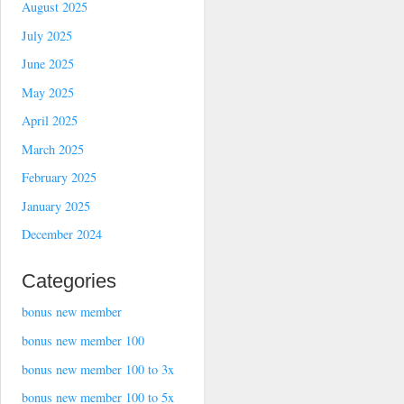
August 2025
July 2025
June 2025
May 2025
April 2025
March 2025
February 2025
January 2025
December 2024
Categories
bonus new member
bonus new member 100
bonus new member 100 to 3x
bonus new member 100 to 5x