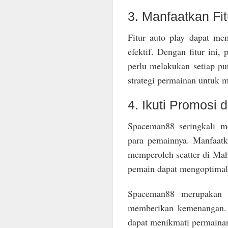
3. Manfaatkan Fit
Fitur auto play dapat m
efektif. Dengan fitur ini
perlu melakukan setiap pu
strategi permainan untuk 
4. Ikuti Promosi
Spaceman88 seringkali m
para pemainnya. Manfaat
memperoleh scatter di Ma
pemain dapat mengoptimal
Spaceman88 merupakan s
memberikan kemenangan. D
dapat menikmati permaina