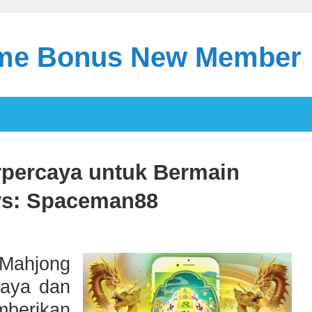
ame Bonus New Member
erpercaya untuk Bermain
s: Spaceman88
Mahjong
caya dan
berikan