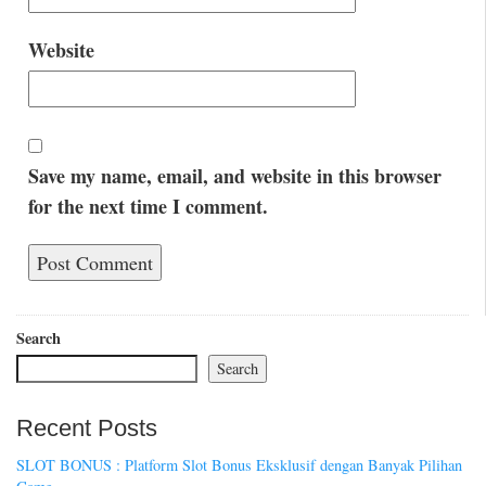
Website
Save my name, email, and website in this browser
for the next time I comment.
Search
Search
Recent Posts
SLOT BONUS : Platform Slot Bonus Eksklusif dengan Banyak Pilihan