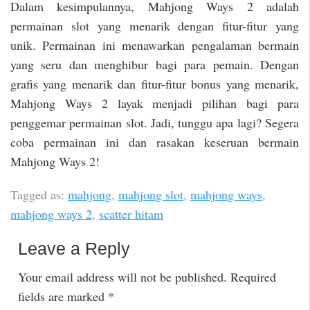
Dalam kesimpulannya, Mahjong Ways 2 adalah
permainan slot yang menarik dengan fitur-fitur yang
unik. Permainan ini menawarkan pengalaman bermain
yang seru dan menghibur bagi para pemain. Dengan
grafis yang menarik dan fitur-fitur bonus yang menarik,
Mahjong Ways 2 layak menjadi pilihan bagi para
penggemar permainan slot. Jadi, tunggu apa lagi? Segera
coba permainan ini dan rasakan keseruan bermain
Mahjong Ways 2!
Tagged as:
mahjong
,
mahjong slot
,
mahjong ways
,
mahjong ways 2
,
scatter hitam
Leave a Reply
Your email address will not be published.
Required
fields are marked
*