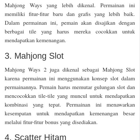
Mahjong Ways yang lebih dikenal. Permainan ini
memiliki fitur-fitur baru dan grafis yang lebih baik.
Dalam permainan ini, pemain akan disajikan dengan
berbagai tile yang harus mereka cocokkan untuk
mendapatkan kemenangan.
3. Mahjong Slot
Mahjong Ways 2 juga dikenal sebagai Mahjong Slot
karena permainan ini menggunakan konsep slot dalam
permainannya. Pemain harus memutar gulungan slot dan
mencocokkan tile-tile yang muncul untuk mendapatkan
kombinasi yang tepat. Permainan ini menawarkan
kesempatan untuk mendapatkan kemenangan besar
melalui fitur-fitur bonus yang disediakan.
4. Scatter Hitam