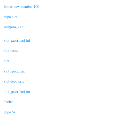
bonus new member 100
depo slot
mahjong 777
slot gacor hari ini
slot resmi
slot
slot spaceman
slot depo qris
slot gacor hari ini
sbobet
depo 5k