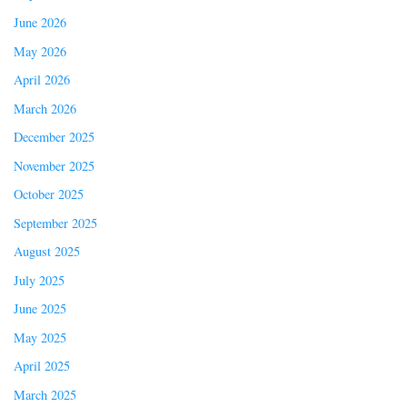
June 2026
May 2026
April 2026
March 2026
December 2025
November 2025
October 2025
September 2025
August 2025
July 2025
June 2025
May 2025
April 2025
March 2025