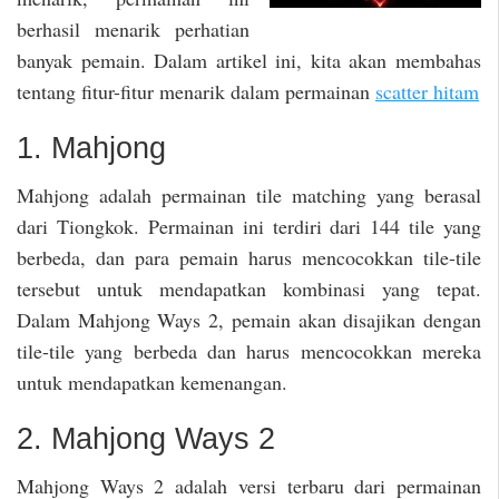
berhasil menarik perhatian
banyak pemain. Dalam artikel ini, kita akan membahas
tentang fitur-fitur menarik dalam permainan
scatter hitam
1. Mahjong
Mahjong adalah permainan tile matching yang berasal
dari Tiongkok. Permainan ini terdiri dari 144 tile yang
berbeda, dan para pemain harus mencocokkan tile-tile
tersebut untuk mendapatkan kombinasi yang tepat.
Dalam Mahjong Ways 2, pemain akan disajikan dengan
tile-tile yang berbeda dan harus mencocokkan mereka
untuk mendapatkan kemenangan.
2. Mahjong Ways 2
Mahjong Ways 2 adalah versi terbaru dari permainan