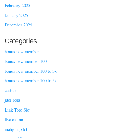
February 2025
January 2025
December 2024
Categories
bonus new member
bonus new member 100
bonus new member 100 to 3x
bonus new member 100 to 5x
casino
judi bola
Link Toto Slot
live casino
mahjong slot