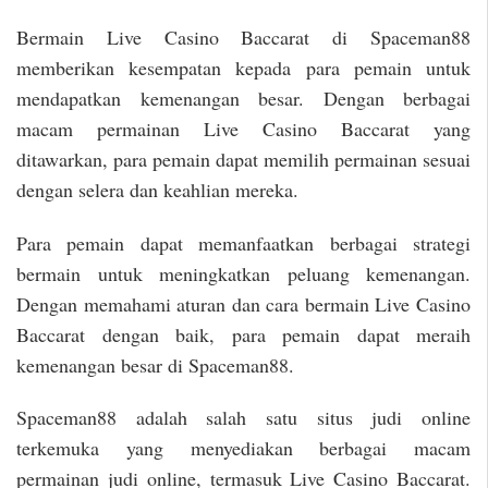
Bermain Live Casino Baccarat di Spaceman88
memberikan kesempatan kepada para pemain untuk
mendapatkan kemenangan besar. Dengan berbagai
macam permainan Live Casino Baccarat yang
ditawarkan, para pemain dapat memilih permainan sesuai
dengan selera dan keahlian mereka.
Para pemain dapat memanfaatkan berbagai strategi
bermain untuk meningkatkan peluang kemenangan.
Dengan memahami aturan dan cara bermain Live Casino
Baccarat dengan baik, para pemain dapat meraih
kemenangan besar di Spaceman88.
Spaceman88 adalah salah satu situs judi online
terkemuka yang menyediakan berbagai macam
permainan judi online, termasuk Live Casino Baccarat.