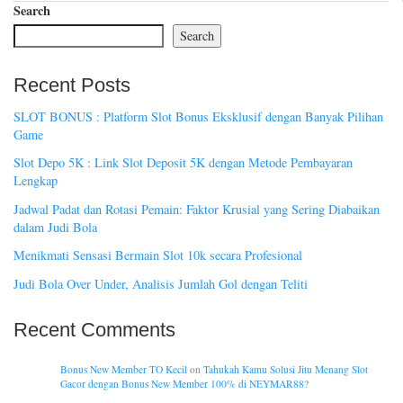
Search
Search
Recent Posts
SLOT BONUS : Platform Slot Bonus Eksklusif dengan Banyak Pilihan
Game
Slot Depo 5K : Link Slot Deposit 5K dengan Metode Pembayaran
Lengkap
Jadwal Padat dan Rotasi Pemain: Faktor Krusial yang Sering Diabaikan
dalam Judi Bola
Menikmati Sensasi Bermain Slot 10k secara Profesional
Judi Bola Over Under, Analisis Jumlah Gol dengan Teliti
Recent Comments
Bonus New Member TO Kecil
on
Tahukah Kamu Solusi Jitu Menang Slot
Gacor dengan Bonus New Member 100% di NEYMAR88?