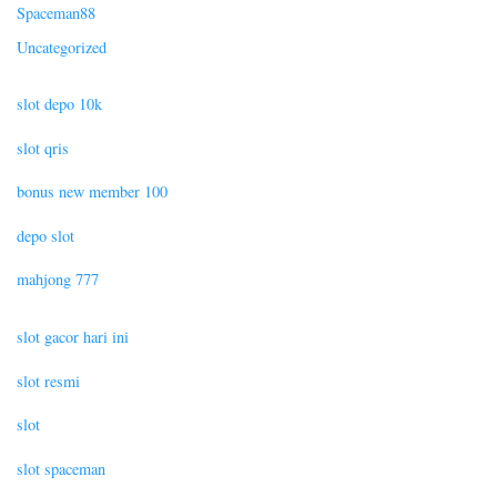
Spaceman88
Uncategorized
slot depo 10k
slot qris
bonus new member 100
depo slot
mahjong 777
slot gacor hari ini
slot resmi
slot
slot spaceman