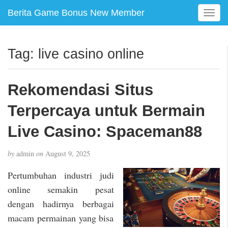
Berita Game Bonus New Member
T
o
g
g
Tag:
live casino online
l
e
n
Rekomendasi Situs
a
v
Terpercaya untuk Bermain
i
g
Live Casino: Spaceman88
a
t
by
admin
on
August 9, 2025
i
o
Pertumbuhan industri judi
n
online semakin pesat
dengan hadirnya berbagai
macam permainan yang bisa