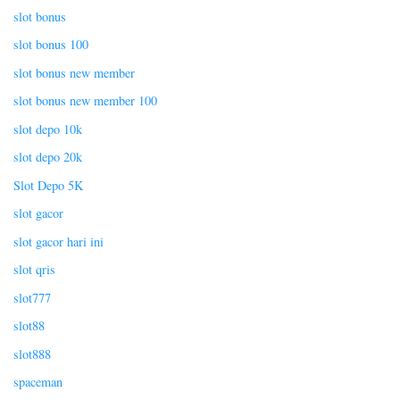
slot bonus
slot bonus 100
slot bonus new member
slot bonus new member 100
slot depo 10k
slot depo 20k
Slot Depo 5K
slot gacor
slot gacor hari ini
slot qris
slot777
slot88
slot888
spaceman