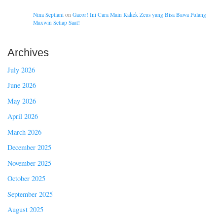
Nina Septiani
on
Gacor! Ini Cara Main Kakek Zeus yang Bisa Bawa Pulang
Maxwin Setiap Saat!
Archives
July 2026
June 2026
May 2026
April 2026
March 2026
December 2025
November 2025
October 2025
September 2025
August 2025