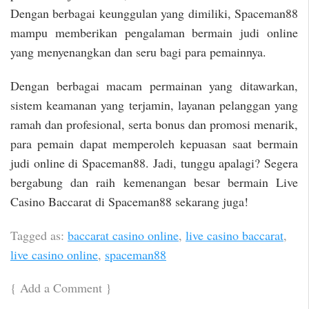
Dengan berbagai keunggulan yang dimiliki, Spaceman88
mampu memberikan pengalaman bermain judi online
yang menyenangkan dan seru bagi para pemainnya.
Dengan berbagai macam permainan yang ditawarkan,
sistem keamanan yang terjamin, layanan pelanggan yang
ramah dan profesional, serta bonus dan promosi menarik,
para pemain dapat memperoleh kepuasan saat bermain
judi online di Spaceman88. Jadi, tunggu apalagi? Segera
bergabung dan raih kemenangan besar bermain Live
Casino Baccarat di Spaceman88 sekarang juga!
Tagged as:
baccarat casino online
,
live casino baccarat
,
live casino online
,
spaceman88
{
Add a Comment
}