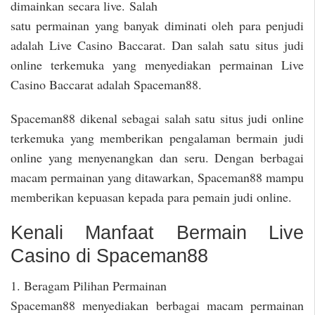
dimainkan secara live. Salah
satu permainan yang banyak diminati oleh para penjudi
adalah Live Casino Baccarat. Dan salah satu situs judi
online terkemuka yang menyediakan permainan Live
Casino Baccarat adalah Spaceman88.
Spaceman88 dikenal sebagai salah satu situs judi online
terkemuka yang memberikan pengalaman bermain judi
online yang menyenangkan dan seru. Dengan berbagai
macam permainan yang ditawarkan, Spaceman88 mampu
memberikan kepuasan kepada para pemain judi online.
Kenali Manfaat Bermain Live
Casino di Spaceman88
1. Beragam Pilihan Permainan
Spaceman88 menyediakan berbagai macam permainan