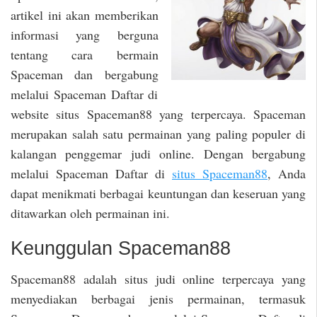
artikel ini akan memberikan
informasi yang berguna
tentang cara bermain
Spaceman dan bergabung
melalui Spaceman Daftar di
website situs Spaceman88 yang terpercaya. Spaceman
merupakan salah satu permainan yang paling populer di
kalangan penggemar judi online. Dengan bergabung
melalui Spaceman Daftar di
situs Spaceman88
, Anda
dapat menikmati berbagai keuntungan dan keseruan yang
ditawarkan oleh permainan ini.
Keunggulan Spaceman88
Spaceman88 adalah situs judi online terpercaya yang
menyediakan berbagai jenis permainan, termasuk