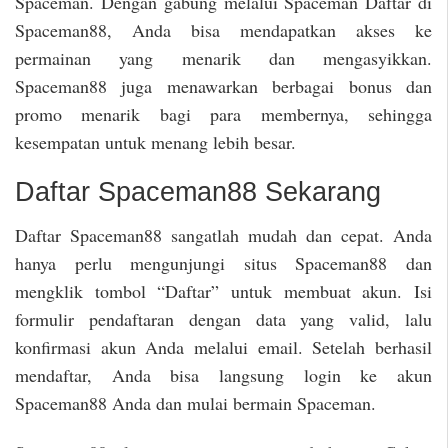
Spaceman. Dengan gabung melalui Spaceman Daftar di
Spaceman88, Anda bisa mendapatkan akses ke
permainan yang menarik dan mengasyikkan.
Spaceman88 juga menawarkan berbagai bonus dan
promo menarik bagi para membernya, sehingga
kesempatan untuk menang lebih besar.
Daftar Spaceman88 Sekarang
Daftar Spaceman88 sangatlah mudah dan cepat. Anda
hanya perlu mengunjungi situs Spaceman88 dan
mengklik tombol “Daftar” untuk membuat akun. Isi
formulir pendaftaran dengan data yang valid, lalu
konfirmasi akun Anda melalui email. Setelah berhasil
mendaftar, Anda bisa langsung login ke akun
Spaceman88 Anda dan mulai bermain Spaceman.