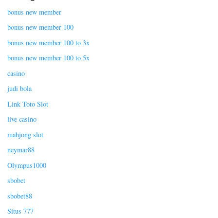
bonus new member
bonus new member 100
bonus new member 100 to 3x
bonus new member 100 to 5x
casino
judi bola
Link Toto Slot
live casino
mahjong slot
neymar88
Olympus1000
sbobet
sbobet88
Situs 777