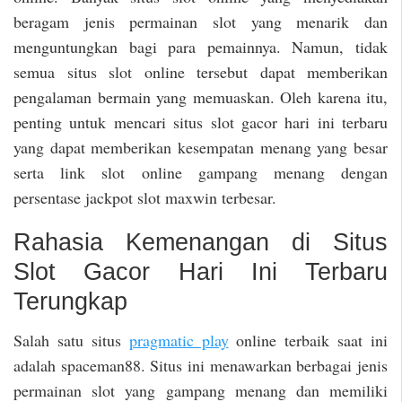
beragam jenis permainan slot yang menarik dan
menguntungkan bagi para pemainnya. Namun, tidak
semua situs slot online tersebut dapat memberikan
pengalaman bermain yang memuaskan. Oleh karena itu,
penting untuk mencari situs slot gacor hari ini terbaru
yang dapat memberikan kesempatan menang yang besar
serta link slot online gampang menang dengan
persentase jackpot slot maxwin terbesar.
Rahasia Kemenangan di Situs
Slot Gacor Hari Ini Terbaru
Terungkap
Salah satu situs
pragmatic play
online terbaik saat ini
adalah spaceman88. Situs ini menawarkan berbagai jenis
permainan slot yang gampang menang dan memiliki