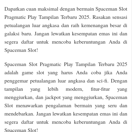
Dapatkan cuan maksimal dengan bermain Spaceman Slot
Pragmatic Play Tampilan Terbaru 2025. Rasakan sensasi
petualangan luar angkasa dan raih kemenangan besar di
galaksi baru. Jangan lewatkan kesempatan emas ini dan
segera daftar untuk mencoba keberuntungan Anda di
Spaceman Slot!
Spaceman Slot Pragmatic Play Tampilan Terbaru 2025
adalah game slot yang harus Anda coba jika Anda
penggemar petualangan luar angkasa dan sci-fi. Dengan
tampilan yang lebih modern, fitur-fitur yang
menggiurkan, dan jackpot yang menggiurkan, Spaceman
Slot menawarkan pengalaman bermain yang seru dan
mendebarkan. Jangan lewatkan kesempatan emas ini dan
segera daftar untuk mencoba keberuntungan Anda di
Spaceman Slot!