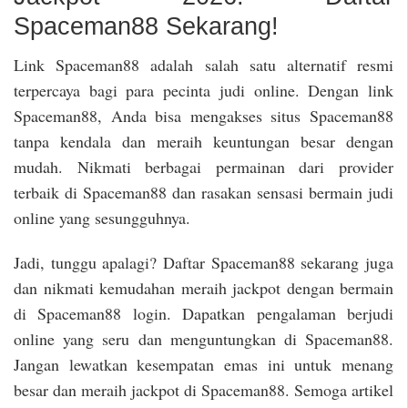
Spaceman88 Sekarang!
Link Spaceman88 adalah salah satu alternatif resmi
terpercaya bagi para pecinta judi online. Dengan link
Spaceman88, Anda bisa mengakses situs Spaceman88
tanpa kendala dan meraih keuntungan besar dengan
mudah. Nikmati berbagai permainan dari provider
terbaik di Spaceman88 dan rasakan sensasi bermain judi
online yang sesungguhnya.
Jadi, tunggu apalagi? Daftar Spaceman88 sekarang juga
dan nikmati kemudahan meraih jackpot dengan bermain
di Spaceman88 login. Dapatkan pengalaman berjudi
online yang seru dan menguntungkan di Spaceman88.
Jangan lewatkan kesempatan emas ini untuk menang
besar dan meraih jackpot di Spaceman88. Semoga artikel