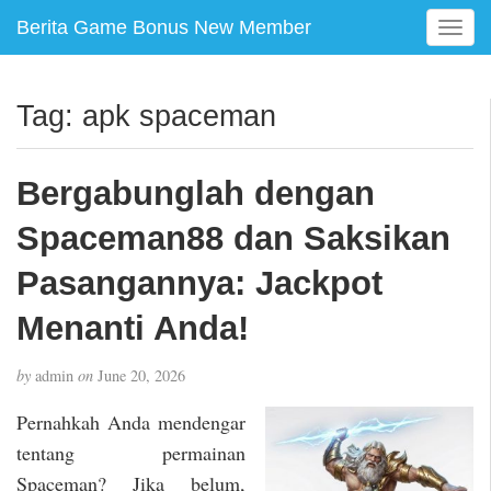
Berita Game Bonus New Member
T
o
g
g
Tag:
apk spaceman
l
e
n
Bergabunglah dengan
a
v
Spaceman88 dan Saksikan
i
g
Pasangannya: Jackpot
a
Menanti Anda!
t
i
o
by
admin
on
June 20, 2026
n
Pernahkah Anda mendengar
tentang permainan
Spaceman? Jika belum,