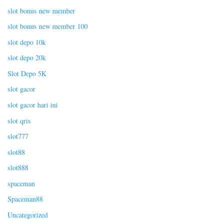
slot bonus new member
slot bonus new member 100
slot depo 10k
slot depo 20k
Slot Depo 5K
slot gacor
slot gacor hari ini
slot qris
slot777
slot88
slot888
spaceman
Spaceman88
Uncategorized