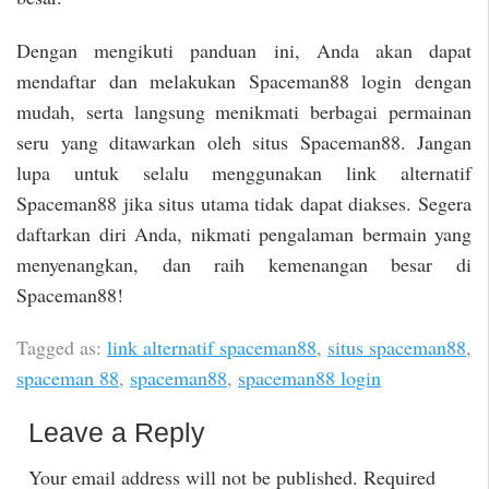
Dengan mengikuti panduan ini, Anda akan dapat
mendaftar dan melakukan Spaceman88 login dengan
mudah, serta langsung menikmati berbagai permainan
seru yang ditawarkan oleh situs Spaceman88. Jangan
lupa untuk selalu menggunakan link alternatif
Spaceman88 jika situs utama tidak dapat diakses. Segera
daftarkan diri Anda, nikmati pengalaman bermain yang
menyenangkan, dan raih kemenangan besar di
Spaceman88!
Tagged as:
link alternatif spaceman88
,
situs spaceman88
,
spaceman 88
,
spaceman88
,
spaceman88 login
Leave a Reply
Your email address will not be published.
Required