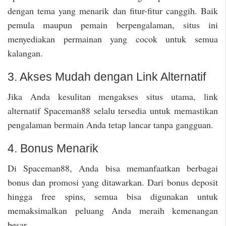
dengan tema yang menarik dan fitur-fitur canggih. Baik
pemula maupun pemain berpengalaman, situs ini
menyediakan permainan yang cocok untuk semua
kalangan.
3. Akses Mudah dengan Link Alternatif
Jika Anda kesulitan mengakses situs utama, link
alternatif Spaceman88 selalu tersedia untuk memastikan
pengalaman bermain Anda tetap lancar tanpa gangguan.
4. Bonus Menarik
Di Spaceman88, Anda bisa memanfaatkan berbagai
bonus dan promosi yang ditawarkan. Dari bonus deposit
hingga free spins, semua bisa digunakan untuk
memaksimalkan peluang Anda meraih kemenangan
besar.