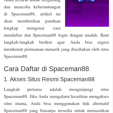
dan mencoba keberuntungan
di Spaceman88, artikel ini
akan memberikan panduan
lengkap mengenai cara
mendaftar dan Spaceman88 login dengan mudah. Ikuti
langkah-langkah berikut agar Anda bisa segera
menikmati permainan menarik yang disediakan oleh situs
Spaceman88.
Cara Daftar di Spaceman88
1. Akses Situs Resmi Spaceman88
Langkah pertama adalah mengunjungi situs
Spaceman88. Jika Anda mengalami kesulitan mengakses
situs utama, Anda bisa menggunakan link alternatif
Spaceman88 yang biasanya tersedia untuk memastikan