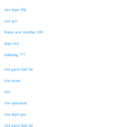
slot depo 10k
slot qris
bonus new member 100
depo slot
mahjong 777
slot gacor hari ini
slot resmi
slot
slot spaceman
slot depo qris
slot gacor hari ini