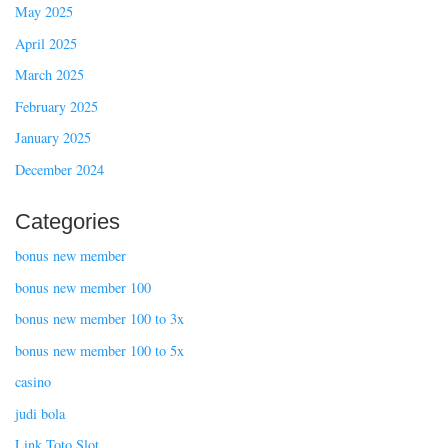
May 2025
April 2025
March 2025
February 2025
January 2025
December 2024
Categories
bonus new member
bonus new member 100
bonus new member 100 to 3x
bonus new member 100 to 5x
casino
judi bola
Link Toto Slot