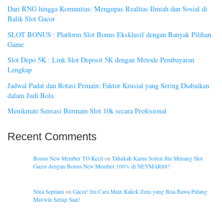
Dari RNG hingga Komunitas: Mengupas Realitas Ilmiah dan Sosial di
Balik Slot Gacor
SLOT BONUS : Platform Slot Bonus Eksklusif dengan Banyak Pilihan
Game
Slot Depo 5K : Link Slot Deposit 5K dengan Metode Pembayaran
Lengkap
Jadwal Padat dan Rotasi Pemain: Faktor Krusial yang Sering Diabaikan
dalam Judi Bola
Menikmati Sensasi Bermain Slot 10k secara Profesional
Recent Comments
Bonus New Member TO Kecil
on
Tahukah Kamu Solusi Jitu Menang Slot
Gacor dengan Bonus New Member 100% di NEYMAR88?
Nina Septiani
on
Gacor! Ini Cara Main Kakek Zeus yang Bisa Bawa Pulang
Maxwin Setiap Saat!