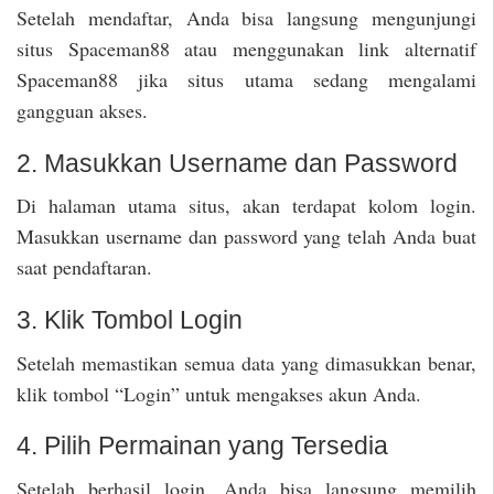
Setelah mendaftar, Anda bisa langsung mengunjungi
situs Spaceman88 atau menggunakan link alternatif
Spaceman88 jika situs utama sedang mengalami
gangguan akses.
2. Masukkan Username dan Password
Di halaman utama situs, akan terdapat kolom login.
Masukkan username dan password yang telah Anda buat
saat pendaftaran.
3. Klik Tombol Login
Setelah memastikan semua data yang dimasukkan benar,
klik tombol “Login” untuk mengakses akun Anda.
4. Pilih Permainan yang Tersedia
Setelah berhasil login, Anda bisa langsung memilih