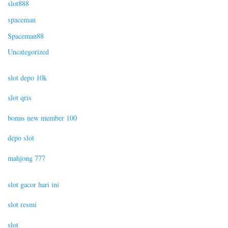
slot888
spaceman
Spaceman88
Uncategorized
slot depo 10k
slot qris
bonus new member 100
depo slot
mahjong 777
slot gacor hari ini
slot resmi
slot