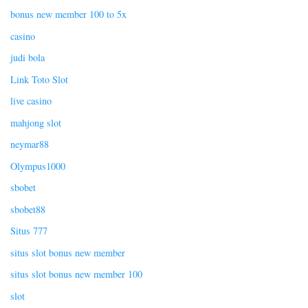
bonus new member 100 to 5x
casino
judi bola
Link Toto Slot
live casino
mahjong slot
neymar88
Olympus1000
sbobet
sbobet88
Situs 777
situs slot bonus new member
situs slot bonus new member 100
slot