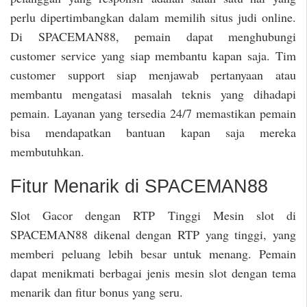
perlu dipertimbangkan dalam memilih situs judi online.
Di SPACEMAN88, pemain dapat menghubungi
customer service yang siap membantu kapan saja. Tim
customer support siap menjawab pertanyaan atau
membantu mengatasi masalah teknis yang dihadapi
pemain. Layanan yang tersedia 24/7 memastikan pemain
bisa mendapatkan bantuan kapan saja mereka
membutuhkan.
Fitur Menarik di SPACEMAN88
Slot Gacor dengan RTP Tinggi Mesin slot di
SPACEMAN88 dikenal dengan RTP yang tinggi, yang
memberi peluang lebih besar untuk menang. Pemain
dapat menikmati berbagai jenis mesin slot dengan tema
menarik dan fitur bonus yang seru.