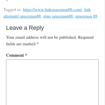
Tagged as:
https://www.linkspaceman88.com/
,
link
alternatif spaceman88
,
situs spaceman88
,
spaceman 88
Leave a Reply
Your email address will not be published.
Required
fields are marked
*
Comment
*