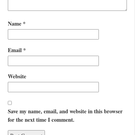
Name
*
Email
*
Website
Save my name, email, and website in this browser
for the next time I comment.