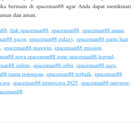
ika bermain di spaceman88 agar Anda dapat menikmati
yaman dan aman.
n88
,
link spaceman88
,
spaceman88
,
spaceman88 aman
,
an88 gacor
,
spaceman88 galaxy
,
spaceman88 game luar
n
,
spaceman88 maxwin
,
spaceman88 mission
,
man88 nova spaceman88 zone spaceman88 legend
,
man88 online
,
spaceman88 orbit
,
spaceman88 saga
,
88 tanpa potongan
,
spaceman88 terbaik
,
spaceman88
caya
,
spaceman88 terpercaya 2025
,
spaceman88 universe
,
paceman88