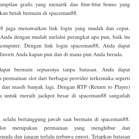
mpilan grafis yang menarik dan fitur-fitur bonus yang
kan betah bermain di spaceman88.
88 juga menawarkan link login yang mudah dan cepat.
 Anda dengan mudah melalui perangkat apa pun, baik itu
u komputer. Dengan link login spaceman88, Anda dapat
favorit Anda kapan pun dan di mana pun Anda berada.
pat bermain sepuasnya tanpa batasan. Anda dapat
permainan slot dari berbagai provider terkemuka seperti
, dan masih banyak lagi. Dengan RTP (Return to Player)
a untuk meraih jackpot besar di spaceman88 sangatlah
 selalu bertanggung jawab saat bermain di spaceman88.
slot merupakan permainan yang menghibur dan
spada dan jangan terlalu terbawa emosi. Tetapkan batasan