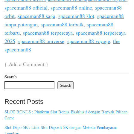
spaceman88 official
,
spaceman88 online
,
spaceman88
orbit
,
spaceman88 saga
,
spaceman88 slot
,
spaceman88
tanpa potongan
,
spaceman88 terbaik
,
spaceman88
terbaru
,
spaceman88 terpercaya
,
spaceman88 terpercaya
2025
,
spaceman88 universe
,
spaceman88 voyage
,
the
spaceman88
{
Add a Comment
}
Search
Search
Recent Posts
SLOT BONUS : Platform Slot Bonus Eksklusif dengan Banyak Pilihan
Game
Slot Depo 5K : Link Slot Deposit 5K dengan Metode Pembayaran
Lengkap