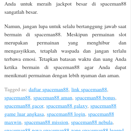
Anda untuk meraih jackpot besar di spaceman88
sangatlah besar.
Namun, jangan lupa untuk selalu bertanggung jawab saat
bermain di spaceman88. Meskipun permainan slot
merupakan permainan yang menghibur dan
mengasyikkan, tetaplah waspada dan jangan terlalu
terbawa emosi. Tetapkan batasan waktu dan uang Anda
ketika bermain di spaceman88 agar Anda dapat
menikmati permainan dengan lebih nyaman dan aman.
Tagged as:
daftar spaceman88
,
link spaceman88
,
spaceman88
,
spaceman88 aman
,
spaceman88 bonus
,
spaceman88 gacor
,
spaceman88 galaxy
,
spaceman88
game luar angkasa
,
spaceman88 login
,
spaceman88
maxwin
,
spaceman88 mission
,
spaceman88 nebula
,
spaceman88 nova spaceman88 zone spaceman88 legend
,