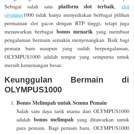
platform slot terbaik
Sebagai salah satu
,
slot
olympus
1000 tidak hanya menyediakan berbagai pilihan
permainan slot gacor dengan RTP tinggi, tetapi juga
bonus menarik
menawarkan berbagai
yang membuat
pengalaman bermain semakin menyenangkan. Baik bagi
pemain baru maupun yang sudah berpengalaman,
OLYMPUS1000 adalah tempat yang sempurna untuk
meraih kemenangan besar.
Keunggulan Bermain di
OLYMPUS1000
Bonus Melimpah untuk Semua Pemain
Salah satu daya tarik utama dari OLYMPUS1000
bonus melimpah
adalah
yang ditawarkan untuk
para pemain. Bagi pemain baru, OLYMPUS1000