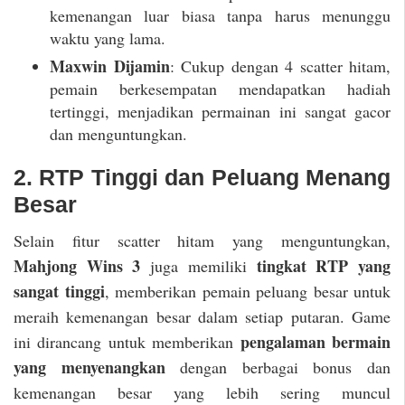
kemenangan luar biasa tanpa harus menunggu
waktu yang lama.
Maxwin Dijamin
: Cukup dengan 4 scatter hitam,
pemain berkesempatan mendapatkan hadiah
tertinggi, menjadikan permainan ini sangat gacor
dan menguntungkan.
2. RTP Tinggi dan Peluang Menang
Besar
Selain fitur scatter hitam yang menguntungkan,
Mahjong Wins 3
tingkat RTP yang
juga memiliki
sangat tinggi
, memberikan pemain peluang besar untuk
meraih kemenangan besar dalam setiap putaran. Game
pengalaman bermain
ini dirancang untuk memberikan
yang menyenangkan
dengan berbagai bonus dan
kemenangan besar yang lebih sering muncul