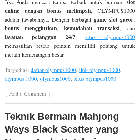
slot
Jika Anda mencari tempat terbaik untuk bermain
online dengan bonus melimpah
, OLYMPUS1000
game slot gacor
adalah jawabannya. Dengan berbagai
,
bonus menggiurkan
kemudahan transaksi
,
, dan
layanan pelanggan 24/7
,
situs olympus1000
memastikan setiap pemain memiliki peluang untuk
meraih kemenangan besar.
Tagged as:
daftar olympus1000
,
link olympus1000
,
olympus 1000
,
olympus1000
,
situs olympus1000
{
Add a Comment
}
Teknik Bermain Mahjong
Ways Black Scatter yang