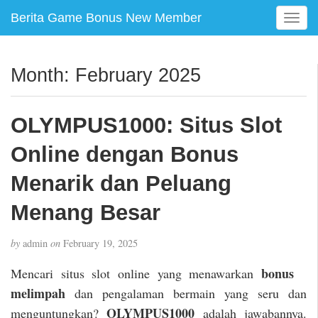
Berita Game Bonus New Member
T
o
g
g
Month:
February 2025
l
e
n
OLYMPUS1000: Situs Slot
a
v
Online dengan Bonus
i
g
Menarik dan Peluang
a
Menang Besar
t
i
o
by
admin
on
February 19, 2025
n
bonus
Mencari situs slot online yang menawarkan
melimpah
dan pengalaman bermain yang seru dan
OLYMPUS1000
menguntungkan?
adalah jawabannya.