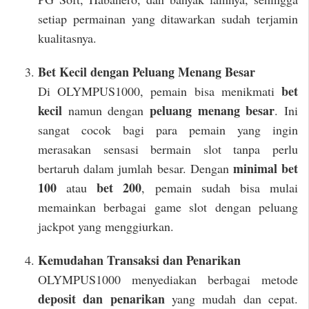
setiap permainan yang ditawarkan sudah terjamin
kualitasnya.
Bet Kecil dengan Peluang Menang Besar
bet
Di OLYMPUS1000, pemain bisa menikmati
kecil
peluang menang besar
namun dengan
. Ini
sangat cocok bagi para pemain yang ingin
merasakan sensasi bermain slot tanpa perlu
minimal bet
bertaruh dalam jumlah besar. Dengan
100
bet 200
atau
, pemain sudah bisa mulai
memainkan berbagai game slot dengan peluang
jackpot yang menggiurkan.
Kemudahan Transaksi dan Penarikan
OLYMPUS1000 menyediakan berbagai metode
deposit dan penarikan
yang mudah dan cepat.