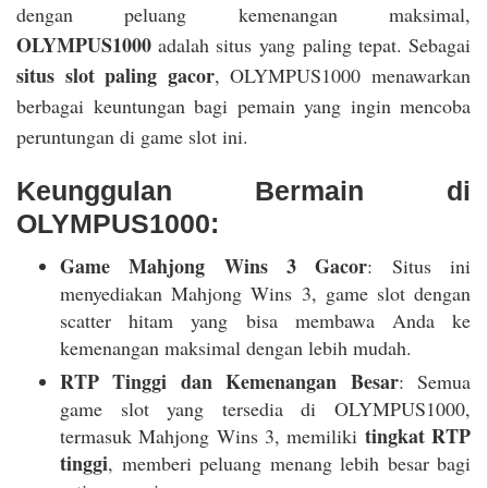
dengan peluang kemenangan maksimal,
OLYMPUS1000
adalah situs yang paling tepat. Sebagai
situs slot paling gacor
, OLYMPUS1000 menawarkan
berbagai keuntungan bagi pemain yang ingin mencoba
peruntungan di game slot ini.
Keunggulan Bermain di
OLYMPUS1000:
Game Mahjong Wins 3 Gacor
: Situs ini
menyediakan Mahjong Wins 3, game slot dengan
scatter hitam yang bisa membawa Anda ke
kemenangan maksimal dengan lebih mudah.
RTP Tinggi dan Kemenangan Besar
: Semua
game slot yang tersedia di OLYMPUS1000,
tingkat RTP
termasuk Mahjong Wins 3, memiliki
tinggi
, memberi peluang menang lebih besar bagi