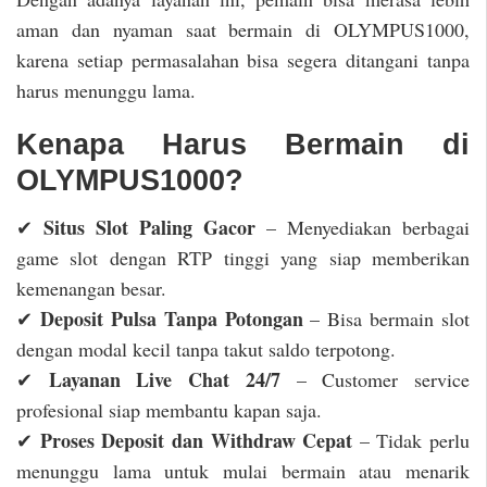
aman dan nyaman saat bermain di OLYMPUS1000,
karena setiap permasalahan bisa segera ditangani tanpa
harus menunggu lama.
Kenapa Harus Bermain di
OLYMPUS1000?
Situs Slot Paling Gacor
✔
– Menyediakan berbagai
game slot dengan RTP tinggi yang siap memberikan
kemenangan besar.
Deposit Pulsa Tanpa Potongan
✔
– Bisa bermain slot
dengan modal kecil tanpa takut saldo terpotong.
Layanan Live Chat 24/7
✔
– Customer service
profesional siap membantu kapan saja.
Proses Deposit dan Withdraw Cepat
✔
– Tidak perlu
menunggu lama untuk mulai bermain atau menarik