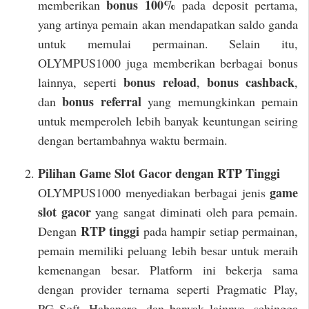
bonus 100%
memberikan
pada deposit pertama,
yang artinya pemain akan mendapatkan saldo ganda
untuk memulai permainan. Selain itu,
OLYMPUS1000 juga memberikan berbagai bonus
bonus reload
bonus cashback
lainnya, seperti
,
,
bonus referral
dan
yang memungkinkan pemain
untuk memperoleh lebih banyak keuntungan seiring
dengan bertambahnya waktu bermain.
Pilihan Game Slot Gacor dengan RTP Tinggi
game
OLYMPUS1000 menyediakan berbagai jenis
slot gacor
yang sangat diminati oleh para pemain.
RTP tinggi
Dengan
pada hampir setiap permainan,
pemain memiliki peluang lebih besar untuk meraih
kemenangan besar. Platform ini bekerja sama
dengan provider ternama seperti Pragmatic Play,
PG Soft, Habanero, dan banyak lainnya, sehingga