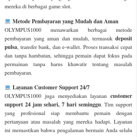
mereka di berbagai game slot.
Metode Pembayaran yang Mudah dan Aman
OLYMPUS1000 menawarkan berbagai metode
deposit
pembayaran yang aman dan mudah, termasuk
pulsa
, transfer bank, dan e-wallet. Proses transaksi cepat
dan tanpa hambatan, sehingga pemain dapat fokus pada
permainan tanpa harus khawatir tentang masalah
pembayaran.
Layanan Customer Support 24/7
customer
OLYMPUS1000 juga menyediakan layanan
support 24 jam sehari, 7 hari seminggu
. Tim support
yang profesional siap membantu pemain dengan
pertanyaan atau masalah yang mereka hadapi. Layanan
ini memastikan bahwa pengalaman bermain Anda selalu