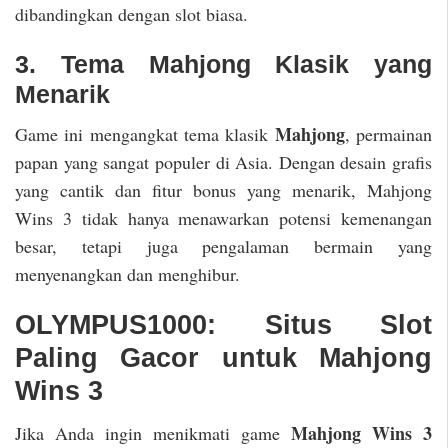
dibandingkan dengan slot biasa.
3. Tema Mahjong Klasik yang
Menarik
Mahjong
Game ini mengangkat tema klasik
, permainan
papan yang sangat populer di Asia. Dengan desain grafis
yang cantik dan fitur bonus yang menarik, Mahjong
Wins 3 tidak hanya menawarkan potensi kemenangan
besar, tetapi juga pengalaman bermain yang
menyenangkan dan menghibur.
OLYMPUS1000: Situs Slot
Paling Gacor untuk Mahjong
Wins 3
Mahjong Wins 3
Jika Anda ingin menikmati game