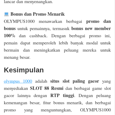
lancar dan menyenangkan.
Bonus dan Promo Menarik
promo dan
OLYMPUS1000 menawarkan berbagai
bonus
bonus new member
untuk pemainnya, termasuk
100%
dan cashback. Dengan berbagai promo ini,
pemain dapat memperoleh lebih banyak modal untuk
bermain dan meningkatkan peluang mereka untuk
menang besar.
Kesimpulan
situs slot paling gacor
olympus 1000
adalah
yang
SLOT 88 Resmi
menyediakan
dan berbagai game slot
RTP tinggi
gacor lainnya dengan
. Dengan peluang
kemenangan besar, fitur bonus menarik, dan berbagai
promo yang menguntungkan, OLYMPUS1000