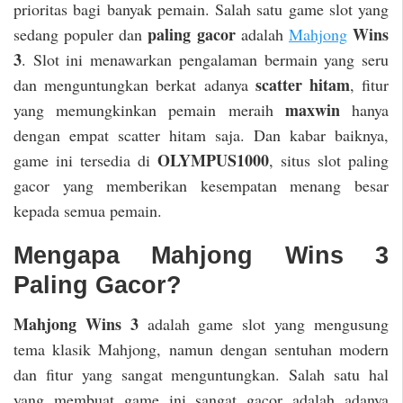
prioritas bagi banyak pemain. Salah satu game slot yang
paling gacor
Wins
sedang populer dan
adalah
Mahjong
3
. Slot ini menawarkan pengalaman bermain yang seru
scatter hitam
dan menguntungkan berkat adanya
, fitur
maxwin
yang memungkinkan pemain meraih
hanya
dengan empat scatter hitam saja. Dan kabar baiknya,
OLYMPUS1000
game ini tersedia di
, situs slot paling
gacor yang memberikan kesempatan menang besar
kepada semua pemain.
Mengapa Mahjong Wins 3
Paling Gacor?
Mahjong Wins 3
adalah game slot yang mengusung
tema klasik Mahjong, namun dengan sentuhan modern
dan fitur yang sangat menguntungkan. Salah satu hal
yang membuat game ini sangat gacor adalah adanya