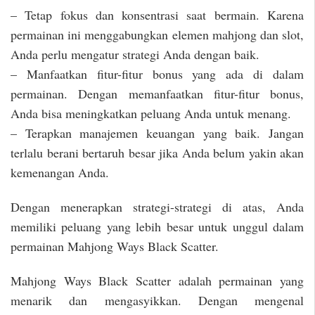
– Tetap fokus dan konsentrasi saat bermain. Karena
permainan ini menggabungkan elemen mahjong dan slot,
Anda perlu mengatur strategi Anda dengan baik.
– Manfaatkan fitur-fitur bonus yang ada di dalam
permainan. Dengan memanfaatkan fitur-fitur bonus,
Anda bisa meningkatkan peluang Anda untuk menang.
– Terapkan manajemen keuangan yang baik. Jangan
terlalu berani bertaruh besar jika Anda belum yakin akan
kemenangan Anda.
Dengan menerapkan strategi-strategi di atas, Anda
memiliki peluang yang lebih besar untuk unggul dalam
permainan Mahjong Ways Black Scatter.
Mahjong Ways Black Scatter adalah permainan yang
menarik dan mengasyikkan. Dengan mengenal