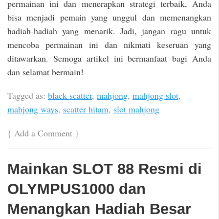
permainan ini dan menerapkan strategi terbaik, Anda
bisa menjadi pemain yang unggul dan memenangkan
hadiah-hadiah yang menarik. Jadi, jangan ragu untuk
mencoba permainan ini dan nikmati keseruan yang
ditawarkan. Semoga artikel ini bermanfaat bagi Anda
dan selamat bermain!
Tagged as:
black scatter
,
mahjong
,
mahjong slot
,
mahjong ways
,
scatter hitam
,
slot mahjong
{
Add a Comment
}
Mainkan SLOT 88 Resmi di
OLYMPUS1000 dan
Menangkan Hadiah Besar