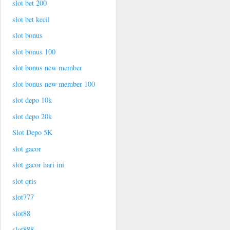
slot bet 200
slot bet kecil
slot bonus
slot bonus 100
slot bonus new member
slot bonus new member 100
slot depo 10k
slot depo 20k
Slot Depo 5K
slot gacor
slot gacor hari ini
slot qris
slot777
slot88
slot888