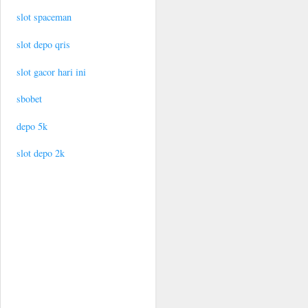
slot spaceman
slot depo qris
slot gacor hari ini
sbobet
depo 5k
slot depo 2k