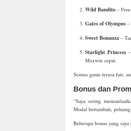
Wild Bandito
– Free 
Gates of Olympus
– 
Sweet Bonanza
– Tar
Starlight Princess
– 
Maxwin cepat.
Semua game terasa fair, ant
Bonus dan Prom
“Saya sering memanfaat
Modal bertambah, peluang
Beberapa bonus yang saya 