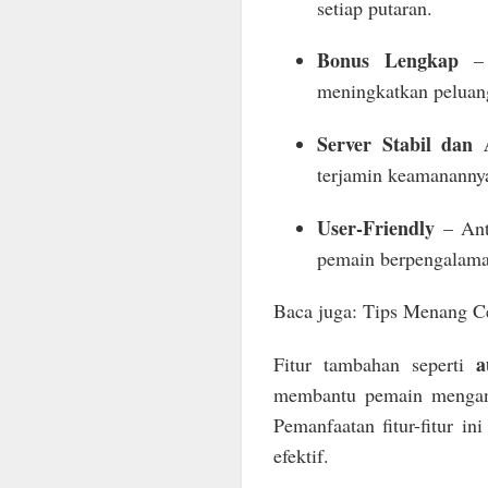
setiap putaran.
Bonus Lengkap
– F
meningkatkan pelua
Server Stabil dan
terjamin keamananny
User-Friendly
– Ant
pemain berpengalama
Baca juga: Tips Menang Ce
a
Fitur tambahan seperti
membantu pemain menganal
Pemanfaatan fitur-fitur i
efektif.