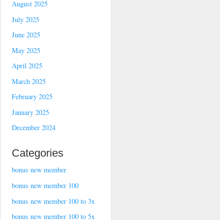
August 2025
July 2025
June 2025
May 2025
April 2025
March 2025
February 2025
January 2025
December 2024
Categories
bonus new member
bonus new member 100
bonus new member 100 to 3x
bonus new member 100 to 5x