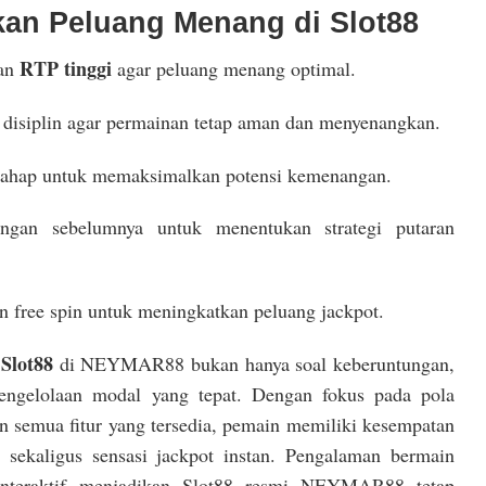
kan Peluang Menang di Slot88
RTP tinggi
gan
agar peluang menang optimal.
disiplin agar permainan tetap aman dan menyenangkan.
tahap untuk memaksimalkan potensi kemenangan.
gan sebelumnya untuk menentukan strategi putaran
 free spin untuk meningkatkan peluang jackpot.
 Slot88
di NEYMAR88 bukan hanya soal keberuntungan,
 pengelolaan modal yang tepat. Dengan fokus pada pola
 semua fitur yang tersedia, pemain memiliki kesempatan
sekaligus sensasi jackpot instan. Pengalaman bermain
interaktif menjadikan Slot88 resmi NEYMAR88 tetap