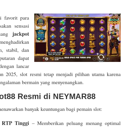
 favorit para
akan sensasi
jackpot
uang
nghadirkan
, stabil, dan
putaran dapat
engan lancar
n 2025, slot resmi tetap menjadi pilihan utama karena
ngalaman bermain yang menyenangkan.
ot88 Resmi di NEYMAR88
awarkan banyak keuntungan bagi pemain slot:
 RTP Tinggi
– Memberikan peluang menang optimal