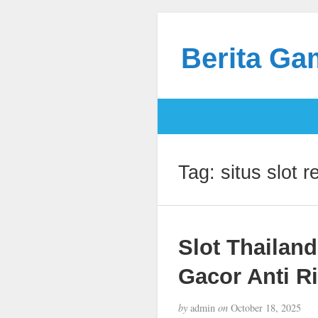
Berita G
Tag:
situs slot r
Slot Thailand
Gacor Anti R
by
admin
on
October 18, 2025