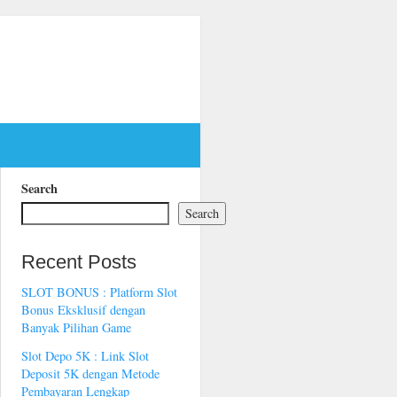
Search
Search
Recent Posts
SLOT BONUS : Platform Slot
Bonus Eksklusif dengan
Banyak Pilihan Game
Slot Depo 5K : Link Slot
Deposit 5K dengan Metode
Pembayaran Lengkap