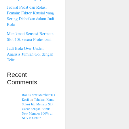
Jadwal Padat dan Rotasi
Pemain: Faktor Krusial yang
Sering Diabaikan dalam Judi
Bola
Menikmati Sensasi Bermain
Slot 10k secara Profesional
Judi Bola Over Under,
Analisis Jumlah Gol dengan
Teliti
Recent
Comments
Bonus New Member TO
Kecil
on
Tahukah Kamu
Solusi Jitu Menang Slot
Gacor dengan Bonus
New Member 100% di
NEYMAR88?