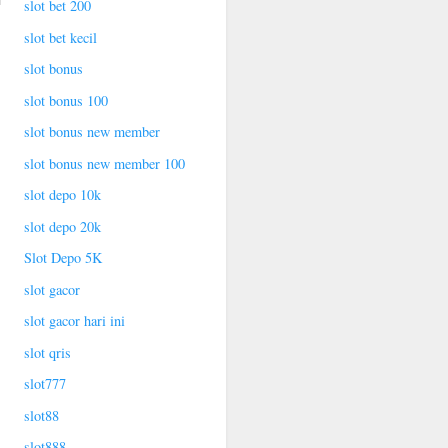
slot bet 200
slot bet kecil
slot bonus
slot bonus 100
slot bonus new member
slot bonus new member 100
slot depo 10k
slot depo 20k
Slot Depo 5K
slot gacor
slot gacor hari ini
slot qris
slot777
slot88
slot888