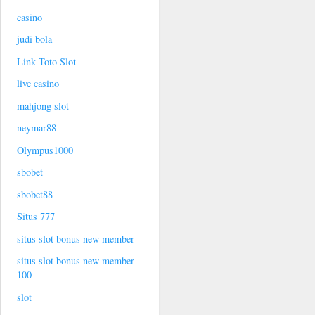
casino
judi bola
Link Toto Slot
live casino
mahjong slot
neymar88
Olympus1000
sbobet
sbobet88
Situs 777
situs slot bonus new member
situs slot bonus new member
100
slot