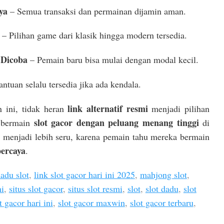
ya
– Semua transaksi dan permainan dijamin aman.
– Pilihan game dari klasik hingga modern tersedia.
 Dicoba
– Pemain baru bisa mulai dengan modal kecil.
ntuan selalu tersedia jika ada kendala.
link alternatif resmi
 ini, tidak heran
menjadi pilihan
slot gacor dengan peluang menang tinggi
 bermain
di
n menjadi lebih seru, karena pemain tahu mereka bermain
percaya
.
adu slot
,
link slot gacor hari ini 2025
,
mahjong slot
,
ni
,
situs slot gacor
,
situs slot resmi
,
slot
,
slot dadu
,
slot
t gacor hari ini
,
slot gacor maxwin
,
slot gacor terbaru
,