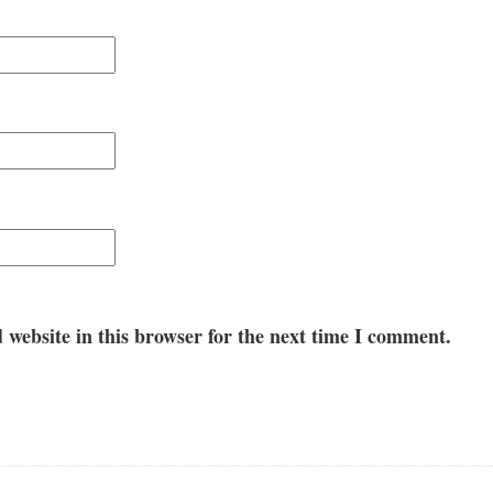
website in this browser for the next time I comment.