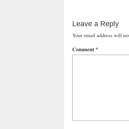
Leave a Reply
Your email address will no
Comment
*