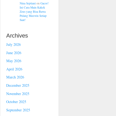
Nina Septiani
on
Gacor!
Ini Cara Main Kakek
Zeus yang Bisa Bawa
Pulang Maxwin Setiap
Saat!
Archives
July 2026
June 2026
May 2026
April 2026
March 2026
December 2025
November 2025
October 2025
September 2025