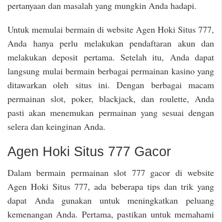
pertanyaan dan masalah yang mungkin Anda hadapi.
Untuk memulai bermain di website Agen Hoki Situs 777,
Anda hanya perlu melakukan pendaftaran akun dan
melakukan deposit pertama. Setelah itu, Anda dapat
langsung mulai bermain berbagai permainan kasino yang
ditawarkan oleh situs ini. Dengan berbagai macam
permainan slot, poker, blackjack, dan roulette, Anda
pasti akan menemukan permainan yang sesuai dengan
selera dan keinginan Anda.
Agen Hoki Situs 777 Gacor
Dalam bermain permainan slot 777 gacor di website
Agen Hoki Situs 777, ada beberapa tips dan trik yang
dapat Anda gunakan untuk meningkatkan peluang
kemenangan Anda. Pertama, pastikan untuk memahami