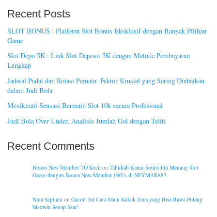
Recent Posts
SLOT BONUS : Platform Slot Bonus Eksklusif dengan Banyak Pilihan
Game
Slot Depo 5K : Link Slot Deposit 5K dengan Metode Pembayaran
Lengkap
Jadwal Padat dan Rotasi Pemain: Faktor Krusial yang Sering Diabaikan
dalam Judi Bola
Menikmati Sensasi Bermain Slot 10k secara Profesional
Judi Bola Over Under, Analisis Jumlah Gol dengan Teliti
Recent Comments
Bonus New Member TO Kecil
on
Tahukah Kamu Solusi Jitu Menang Slot
Gacor dengan Bonus New Member 100% di NEYMAR88?
Nina Septiani
on
Gacor! Ini Cara Main Kakek Zeus yang Bisa Bawa Pulang
Maxwin Setiap Saat!