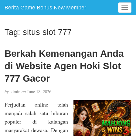
Berita Game Bonus New Member
T
o
g
g
Tag:
situs slot 777
l
e
n
Berkah Kemenangan Anda
a
v
di Website Agen Hoki Slot
i
g
777 Gacor
a
t
by
admin
on
June 18, 2026
i
o
Perjudian online telah
n
menjadi salah satu hiburan
populer di kalangan
masyarakat dewasa. Dengan