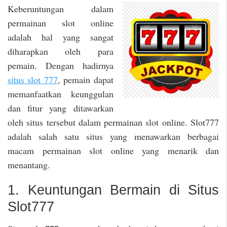
Keberuntungan dalam
permainan slot online
adalah hal yang sangat
diharapkan oleh para
pemain. Dengan hadirnya
situs slot 777
, pemain dapat
memanfaatkan keunggulan
dan fitur yang ditawarkan
oleh situs tersebut dalam permainan slot online. Slot777
adalah salah satu situs yang menawarkan berbagai
macam permainan slot online yang menarik dan
menantang.
1. Keuntungan Bermain di Situs
Slot777