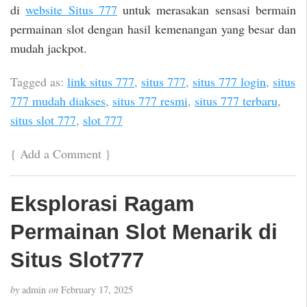
di
website Situs 777
untuk merasakan sensasi bermain
permainan slot dengan hasil kemenangan yang besar dan
mudah jackpot.
Tagged as:
link situs 777
,
situs 777
,
situs 777 login
,
situs
777 mudah diakses
,
situs 777 resmi
,
situs 777 terbaru
,
situs slot 777
,
slot 777
{
Add a Comment
}
Eksplorasi Ragam
Permainan Slot Menarik di
Situs Slot777
by
admin
on
February 17, 2025