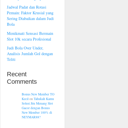
Jadwal Padat dan Rotasi
Pemain: Faktor Krusial yang
Sering Diabaikan dalam Judi
Bola
Menikmati Sensasi Bermain
Slot 10k secara Profesional
Judi Bola Over Under,
Analisis Jumlah Gol dengan
Teliti
Recent
Comments
Bonus New Member TO
Kecil
on
Tahukah Kamu
Solusi Jitu Menang Slot
Gacor dengan Bonus
New Member 100% di
NEYMAR88?