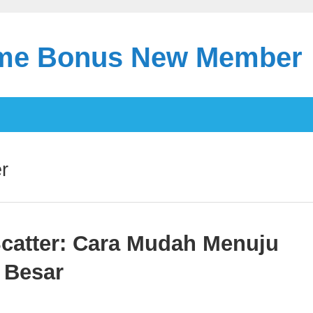
ame Bonus New Member
r
catter: Cara Mudah Menuju
 Besar