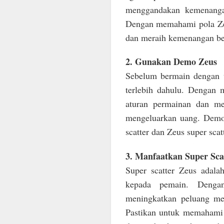
menggandakan kemenangan
Dengan memahami pola Ze
dan meraih kemenangan be
2. Gunakan Demo Zeus
Sebelum bermain dengan 
terlebih dahulu. Dengan
aturan permainan dan me
mengeluarkan uang. Demo
scatter dan Zeus super sca
3. Manfaatkan Super Sca
Super scatter Zeus adal
kepada pemain. Denga
meningkatkan peluang me
Pastikan untuk memahami c