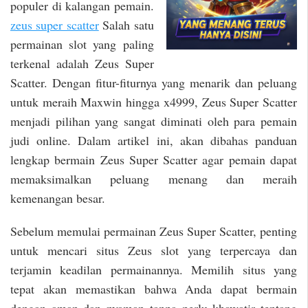
populer di kalangan pemain.
zeus super scatter
Salah satu
permainan slot yang paling
terkenal adalah Zeus Super
Scatter. Dengan fitur-fiturnya yang menarik dan peluang
untuk meraih Maxwin hingga x4999, Zeus Super Scatter
menjadi pilihan yang sangat diminati oleh para pemain
judi online. Dalam artikel ini, akan dibahas panduan
lengkap bermain Zeus Super Scatter agar pemain dapat
memaksimalkan peluang menang dan meraih
kemenangan besar.
Sebelum memulai permainan Zeus Super Scatter, penting
untuk mencari situs Zeus slot yang terpercaya dan
terjamin keadilan permainannya. Memilih situs yang
tepat akan memastikan bahwa Anda dapat bermain