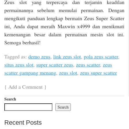
Zeus slot yang terpercaya dan terjamin keadilan
permainannya sebelum memulai permainan. Dengan
mengikuti panduan lengkap bermain Zeus Super Scatter
ini, Anda dapat meraih Maxwin x4999 dan menikmati
kemenangan besar dalam permainan mesin slot ini.
Semoga berhasil!
Tagged as:
demo zeus
,
link zeus slot
,
pola zeus scatter
,
situs zeus slot
,
super scatter zeus
,
zeus scatter
,
zeus
scatter gampang menang
,
zeus slot
,
zeus super scatter
{
Add a Comment
}
Search
Search
Recent Posts