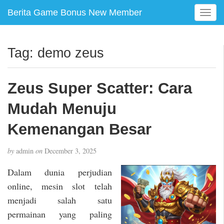
Berita Game Bonus New Member
T
o
g
g
Tag:
demo zeus
l
e
n
Zeus Super Scatter: Cara
a
v
Mudah Menuju
i
g
Kemenangan Besar
a
t
by
admin
on
December 3, 2025
i
o
Dalam dunia perjudian
n
online, mesin slot telah
menjadi salah satu
permainan yang paling