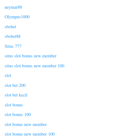
neymar88
Olympus1000
sbobet
sbobet88
Situs 777
situs slot bonus new member
situs slot bonus new member 100
slot
slot bet 200
slot bet kecil
slot bonus
slot bonus 100
slot bonus new member
slot bonus new member 100