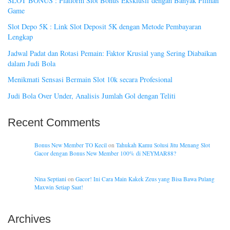
SLOT BONUS : Platform Slot Bonus Eksklusif dengan Banyak Pilihan
Game
Slot Depo 5K : Link Slot Deposit 5K dengan Metode Pembayaran
Lengkap
Jadwal Padat dan Rotasi Pemain: Faktor Krusial yang Sering Diabaikan
dalam Judi Bola
Menikmati Sensasi Bermain Slot 10k secara Profesional
Judi Bola Over Under, Analisis Jumlah Gol dengan Teliti
Recent Comments
Bonus New Member TO Kecil
on
Tahukah Kamu Solusi Jitu Menang Slot
Gacor dengan Bonus New Member 100% di NEYMAR88?
Nina Septiani
on
Gacor! Ini Cara Main Kakek Zeus yang Bisa Bawa Pulang
Maxwin Setiap Saat!
Archives