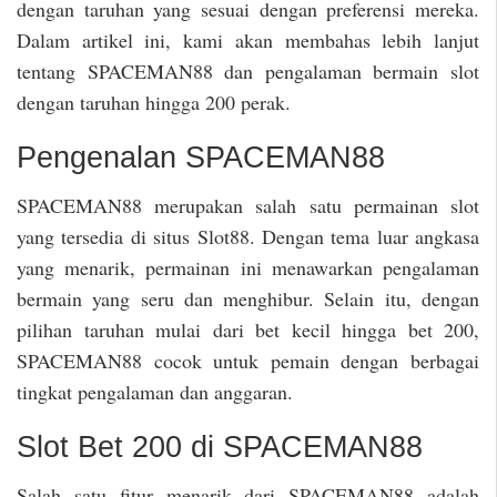
dengan taruhan yang sesuai dengan preferensi mereka.
Dalam artikel ini, kami akan membahas lebih lanjut
tentang SPACEMAN88 dan pengalaman bermain slot
dengan taruhan hingga 200 perak.
Pengenalan SPACEMAN88
SPACEMAN88 merupakan salah satu permainan slot
yang tersedia di situs Slot88. Dengan tema luar angkasa
yang menarik, permainan ini menawarkan pengalaman
bermain yang seru dan menghibur. Selain itu, dengan
pilihan taruhan mulai dari bet kecil hingga bet 200,
SPACEMAN88 cocok untuk pemain dengan berbagai
tingkat pengalaman dan anggaran.
Slot Bet 200 di SPACEMAN88
Salah satu fitur menarik dari SPACEMAN88 adalah