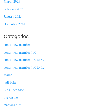
March 2025
February 2025
January 2025
December 2024
Categories
bonus new member
bonus new member 100
bonus new member 100 to 3x
bonus new member 100 to 5x
casino
judi bola
Link Toto Slot
live casino
mahjong slot