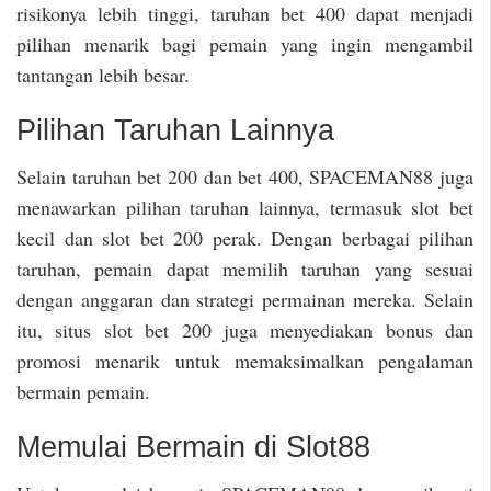
risikonya lebih tinggi, taruhan bet 400 dapat menjadi
pilihan menarik bagi pemain yang ingin mengambil
tantangan lebih besar.
Pilihan Taruhan Lainnya
Selain taruhan bet 200 dan bet 400, SPACEMAN88 juga
menawarkan pilihan taruhan lainnya, termasuk slot bet
kecil dan slot bet 200 perak. Dengan berbagai pilihan
taruhan, pemain dapat memilih taruhan yang sesuai
dengan anggaran dan strategi permainan mereka. Selain
itu, situs slot bet 200 juga menyediakan bonus dan
promosi menarik untuk memaksimalkan pengalaman
bermain pemain.
Memulai Bermain di Slot88