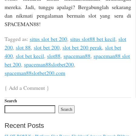
mereka. Jadi, tunggu apalagi? Bergabunglah sekarang
dan nikmati pengalaman bermain slot yang seru di
SPACEMAN88!
Tagged as:
situs slot bet 200
,
situs slot88 bet kecil
,
slot
200
,
slot 88
,
slot bet 200
,
slot bet 200 perak
,
slot bet
400
,
slot bet kecil
,
slot88
,
spaceman88
,
spaceman88 slot
bet 200
,
spaceman88slotbet200
,
spaceman88slotbet200.com
{
Add a Comment
}
Search
Search
Recent Posts