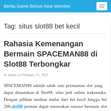
Berita Game Bonus New Member
T
o
g
g
Tag:
situs slot88 bet kecil
l
e
n
Rahasia Kemenangan
a
v
Bermain SPACEMAN88 di
i
g
Slot88 Terbongkar
a
t
by
admin
on
February 15, 2025
i
o
SPACEMAN88 adalah salah satu permainan slot yang
n
dapat dimainkan di Slot88, situs judi online terkemuka.
Dengan pilihan taruhan mulai dari bet kecil hingga bet
slot88
200,
pemain dapat merasakan sensasi bermain slot