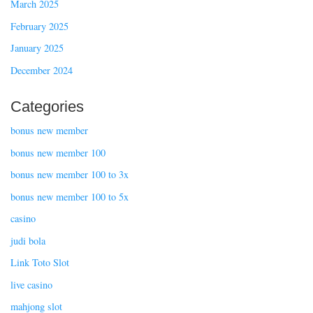
March 2025
February 2025
January 2025
December 2024
Categories
bonus new member
bonus new member 100
bonus new member 100 to 3x
bonus new member 100 to 5x
casino
judi bola
Link Toto Slot
live casino
mahjong slot