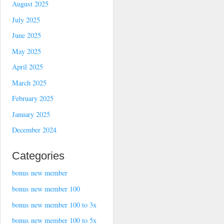
August 2025
July 2025
June 2025
May 2025
April 2025
March 2025
February 2025
January 2025
December 2024
Categories
bonus new member
bonus new member 100
bonus new member 100 to 3x
bonus new member 100 to 5x