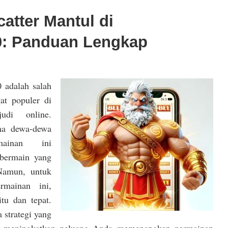
tter Mantul di
: Panduan Lengkap
 adalah salah
at populer di
udi online.
a dewa-dewa
ainan ini
bermain yang
Namun, untuk
mainan ini,
itu dan tepat.
 strategi yang