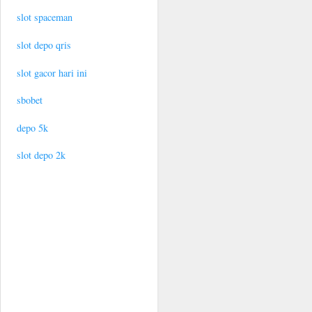
slot spaceman
slot depo qris
slot gacor hari ini
sbobet
depo 5k
slot depo 2k