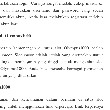
melakukan login. Caranya sangat mudah, cukup masuk ke
0 dan masukkan username dan password yang sudah
memiliki akun, Anda bisa melakukan registrasi terlebih
 akun baru.
 di Olympus1000
meraih kemenangan di situs slot Olympus1000 adalah
 gacor. Slot gacor adalah istilah yang digunakan untuk
 tingkat pembayaran yang tinggi. Untuk mengetahui slot
s Olympus1000, Anda bisa mencoba berbagai permainan
aran yang didapatkan.
s1000
anan dan kenyamanan dalam bermain di situs slot
ing untuk menggunakan link terpercaya. Link terpercaya