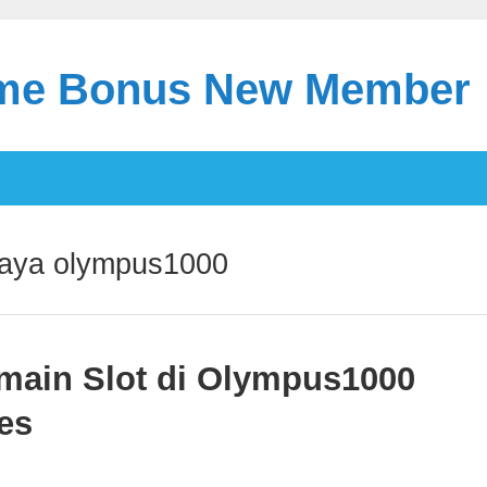
ame Bonus New Member
rcaya olympus1000
main Slot di Olympus1000
es