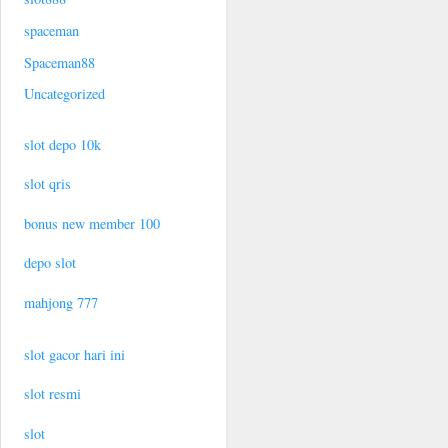
spaceman
Spaceman88
Uncategorized
slot depo 10k
slot qris
bonus new member 100
depo slot
mahjong 777
slot gacor hari ini
slot resmi
slot