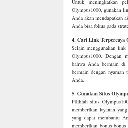
Untuk meningkatkan p
Olympus1000, gunakan li
Anda akan mendapatkan ak
Anda bisa fokus pada stra
4. Cari Link Terpercaya
Selain menggunakan link 
Olympus1000. Dengan me
bahwa Anda bermain di s
bermain dengan nyaman t
Anda.
5. Gunakan Situs Olymp
Pilihlah situs Olympus10
memberikan layanan yang 
yang dapat membantu And
memberikan bonus-bonus 