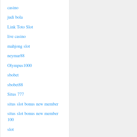
casino
judi bola
Link Toto Slot
live casino
mahjong slot
neymar88
Olympus1000
sbobet
sbobet88
Situs 777
situs slot bonus new member
situs slot bonus new member
100
slot