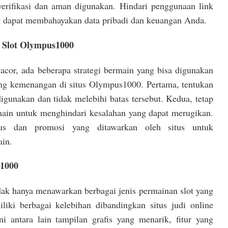
rverifikasi dan aman digunakan. Hindari penggunaan link
ng dapat membahayakan data pribadi dan keuangan Anda.
s Slot Olympus1000
gacor, ada beberapa strategi bermain yang bisa digunakan
ng kemenangan di situs Olympus1000. Pertama, tentukan
igunakan dan tidak melebihi batas tersebut. Kedua, tetap
main untuk menghindari kesalahan yang dapat merugikan.
us dan promosi yang ditawarkan oleh situs untuk
in.
s1000
dak hanya menawarkan berbagai jenis permainan slot yang
liki berbagai kelebihan dibandingkan situs judi online
ini antara lain tampilan grafis yang menarik, fitur yang