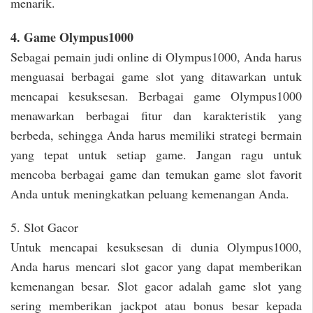
menarik.
4. Game Olympus1000
Sebagai pemain judi online di Olympus1000, Anda harus
menguasai berbagai game slot yang ditawarkan untuk
mencapai kesuksesan. Berbagai game Olympus1000
menawarkan berbagai fitur dan karakteristik yang
berbeda, sehingga Anda harus memiliki strategi bermain
yang tepat untuk setiap game. Jangan ragu untuk
mencoba berbagai game dan temukan game slot favorit
Anda untuk meningkatkan peluang kemenangan Anda.
5. Slot Gacor
Untuk mencapai kesuksesan di dunia Olympus1000,
Anda harus mencari slot gacor yang dapat memberikan
kemenangan besar. Slot gacor adalah game slot yang
sering memberikan jackpot atau bonus besar kepada