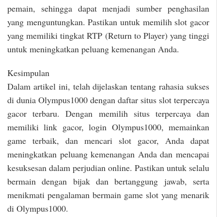
pemain, sehingga dapat menjadi sumber penghasilan
yang menguntungkan. Pastikan untuk memilih slot gacor
yang memiliki tingkat RTP (Return to Player) yang tinggi
untuk meningkatkan peluang kemenangan Anda.
Kesimpulan
Dalam artikel ini, telah dijelaskan tentang rahasia sukses
di dunia Olympus1000 dengan daftar situs slot terpercaya
gacor terbaru. Dengan memilih situs terpercaya dan
memiliki link gacor, login Olympus1000, memainkan
game terbaik, dan mencari slot gacor, Anda dapat
meningkatkan peluang kemenangan Anda dan mencapai
kesuksesan dalam perjudian online. Pastikan untuk selalu
bermain dengan bijak dan bertanggung jawab, serta
menikmati pengalaman bermain game slot yang menarik
di Olympus1000.