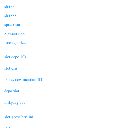
slot88
slot888
spaceman
Spaceman88
Uncategorized
slot depo 10k
slot qris
bonus new member 100
depo slot
mahjong 777
slot gacor hari ini