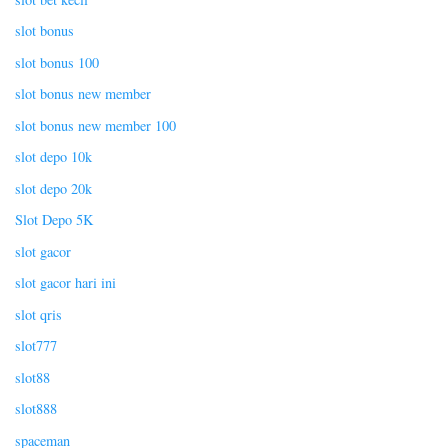
slot bonus
slot bonus 100
slot bonus new member
slot bonus new member 100
slot depo 10k
slot depo 20k
Slot Depo 5K
slot gacor
slot gacor hari ini
slot qris
slot777
slot88
slot888
spaceman