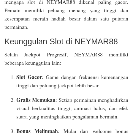
mengapa slot di NEYMAR88 dikenal paling gacor.
Pemain memiliki peluang menang yang tinggi dan
kesempatan meraih hadiah besar dalam satu putaran
permainan.
Keunggulan Slot di NEYMAR88
Selain Jackpot Progresif, NEYMAR88 memiliki
beberapa keunggulan lain:
Slot Gacor
: Game dengan frekuensi kemenangan
tinggi dan peluang jackpot lebih besar.
Grafis Memukau
: Setiap permainan menghadirkan
visual berkualitas tinggi, animasi halus, dan efek
suara yang meningkatkan pengalaman bermain.
Bonus Melimpah
: Mulai dari welcome bonus