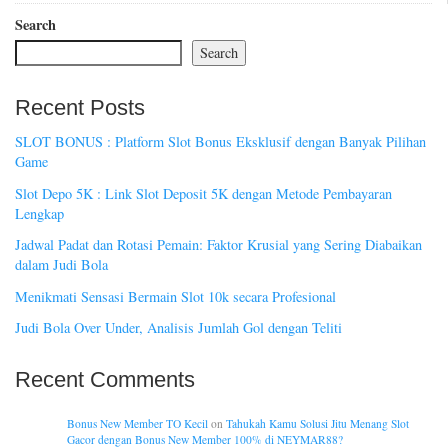
Search
Search
Recent Posts
SLOT BONUS : Platform Slot Bonus Eksklusif dengan Banyak Pilihan
Game
Slot Depo 5K : Link Slot Deposit 5K dengan Metode Pembayaran
Lengkap
Jadwal Padat dan Rotasi Pemain: Faktor Krusial yang Sering Diabaikan
dalam Judi Bola
Menikmati Sensasi Bermain Slot 10k secara Profesional
Judi Bola Over Under, Analisis Jumlah Gol dengan Teliti
Recent Comments
Bonus New Member TO Kecil
on
Tahukah Kamu Solusi Jitu Menang Slot
Gacor dengan Bonus New Member 100% di NEYMAR88?