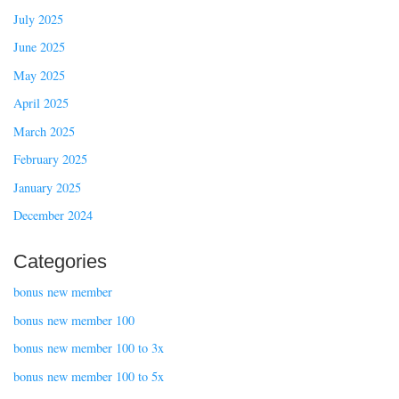
July 2025
June 2025
May 2025
April 2025
March 2025
February 2025
January 2025
December 2024
Categories
bonus new member
bonus new member 100
bonus new member 100 to 3x
bonus new member 100 to 5x