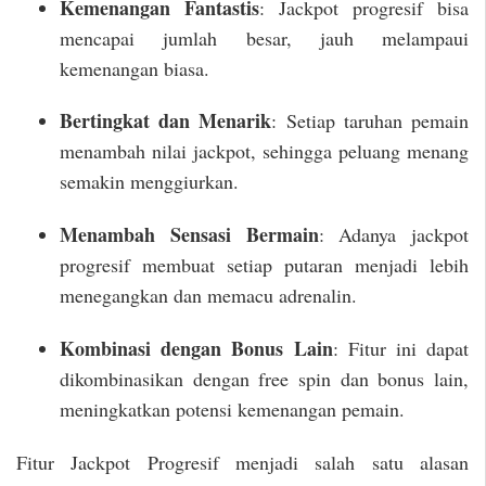
Kemenangan Fantastis
: Jackpot progresif bisa
mencapai jumlah besar, jauh melampaui
kemenangan biasa.
Bertingkat dan Menarik
: Setiap taruhan pemain
menambah nilai jackpot, sehingga peluang menang
semakin menggiurkan.
Menambah Sensasi Bermain
: Adanya jackpot
progresif membuat setiap putaran menjadi lebih
menegangkan dan memacu adrenalin.
Kombinasi dengan Bonus Lain
: Fitur ini dapat
dikombinasikan dengan free spin dan bonus lain,
meningkatkan potensi kemenangan pemain.
Fitur Jackpot Progresif menjadi salah satu alasan