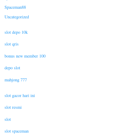
Spaceman88
Uncategorized
slot depo 10k
slot qris
bonus new member 100
depo slot
mahjong 777
slot gacor hari ini
slot resmi
slot
slot spaceman