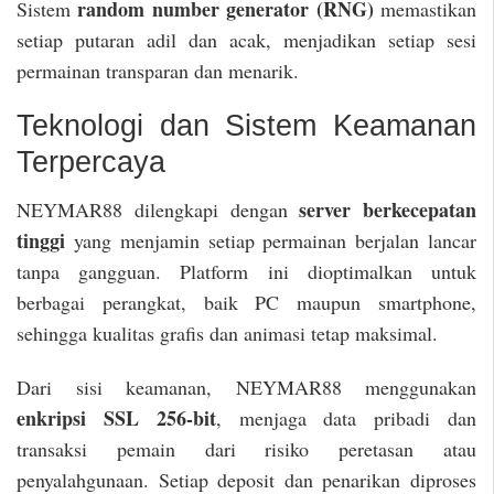
random number generator (RNG)
Sistem
memastikan
setiap putaran adil dan acak, menjadikan setiap sesi
permainan transparan dan menarik.
Teknologi dan Sistem Keamanan
Terpercaya
server berkecepatan
NEYMAR88 dilengkapi dengan
tinggi
yang menjamin setiap permainan berjalan lancar
tanpa gangguan. Platform ini dioptimalkan untuk
berbagai perangkat, baik PC maupun smartphone,
sehingga kualitas grafis dan animasi tetap maksimal.
Dari sisi keamanan, NEYMAR88 menggunakan
enkripsi SSL 256-bit
, menjaga data pribadi dan
transaksi pemain dari risiko peretasan atau
penyalahgunaan. Setiap deposit dan penarikan diproses