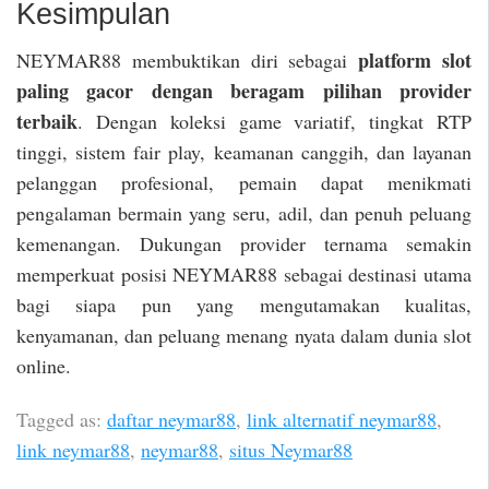
Kesimpulan
platform slot
NEYMAR88 membuktikan diri sebagai
paling gacor dengan beragam pilihan provider
terbaik
. Dengan koleksi game variatif, tingkat RTP
tinggi, sistem fair play, keamanan canggih, dan layanan
pelanggan profesional, pemain dapat menikmati
pengalaman bermain yang seru, adil, dan penuh peluang
kemenangan. Dukungan provider ternama semakin
memperkuat posisi NEYMAR88 sebagai destinasi utama
bagi siapa pun yang mengutamakan kualitas,
kenyamanan, dan peluang menang nyata dalam dunia slot
online.
Tagged as:
daftar neymar88
,
link alternatif neymar88
,
link neymar88
,
neymar88
,
situs Neymar88