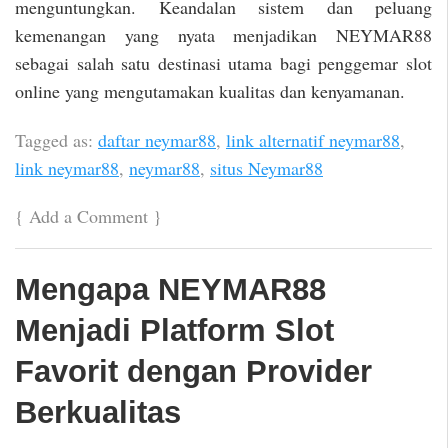
menguntungkan. Keandalan sistem dan peluang
kemenangan yang nyata menjadikan NEYMAR88
sebagai salah satu destinasi utama bagi penggemar slot
online yang mengutamakan kualitas dan kenyamanan.
Tagged as:
daftar neymar88
,
link alternatif neymar88
,
link neymar88
,
neymar88
,
situs Neymar88
{
Add a Comment
}
Mengapa NEYMAR88
Menjadi Platform Slot
Favorit dengan Provider
Berkualitas