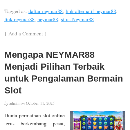
Tagged as:
daftar neymar88
,
link alternatif neymar88
,
link neymar88
,
neymar88
,
situs Neymar88
{
Add a Comment
}
Mengapa NEYMAR88
Menjadi Pilihan Terbaik
untuk Pengalaman Bermain
Slot
by
admin
on
October 11, 2025
Dunia permainan slot online
terus berkembang pesat,