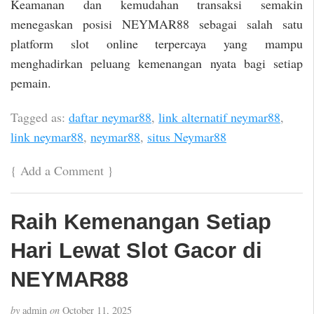
Keamanan dan kemudahan transaksi semakin
menegaskan posisi NEYMAR88 sebagai salah satu
platform slot online terpercaya yang mampu
menghadirkan peluang kemenangan nyata bagi setiap
pemain.
Tagged as:
daftar neymar88
,
link alternatif neymar88
,
link neymar88
,
neymar88
,
situs Neymar88
{
Add a Comment
}
Raih Kemenangan Setiap
Hari Lewat Slot Gacor di
NEYMAR88
by
admin
on
October 11, 2025