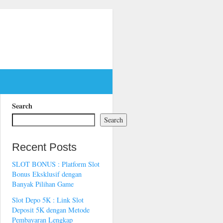
Search
Search
Recent Posts
SLOT BONUS : Platform Slot
Bonus Eksklusif dengan
Banyak Pilihan Game
Slot Depo 5K : Link Slot
Deposit 5K dengan Metode
Pembayaran Lengkap