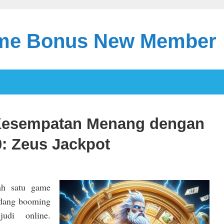
ame Bonus New Member
Kesempatan Menang dengan
: Zeus Jackpot
ah satu game
sedang booming
udi online.