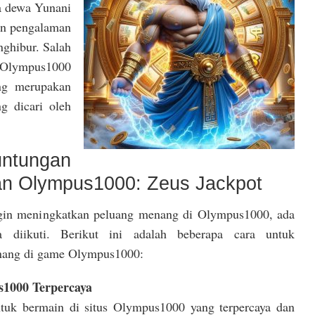
 dewa Yunani
an pengalaman
ghibur. Salah
 Olympus1000
ng merupakan
ng dicari oleh
ntungan
an Olympus1000: Zeus Jackpot
ngin meningkatkan peluang menang di Olympus1000, ada
a diikuti. Berikut ini adalah beberapa cara untuk
nang di game Olympus1000:
s1000 Terpercaya
ntuk bermain di situs Olympus1000 yang terpercaya dan