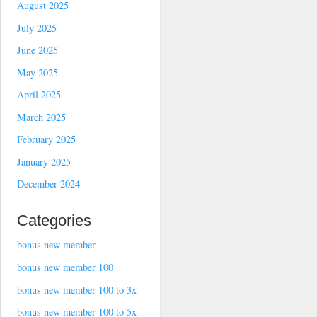
August 2025
July 2025
June 2025
May 2025
April 2025
March 2025
February 2025
January 2025
December 2024
Categories
bonus new member
bonus new member 100
bonus new member 100 to 3x
bonus new member 100 to 5x