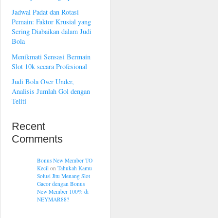
Jadwal Padat dan Rotasi
Pemain: Faktor Krusial yang
Sering Diabaikan dalam Judi
Bola
Menikmati Sensasi Bermain
Slot 10k secara Profesional
Judi Bola Over Under,
Analisis Jumlah Gol dengan
Teliti
Recent
Comments
Bonus New Member TO
Kecil
on
Tahukah Kamu
Solusi Jitu Menang Slot
Gacor dengan Bonus
New Member 100% di
NEYMAR88?