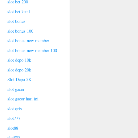
slot bet 200
slot bet kecil
slot bonus
slot bonus 100
slot bonus new member
slot bonus new member 100
slot depo 10k
slot depo 20k
Slot Depo 5K
slot gacor
slot gacor hari ini
slot qris
slot777
slot88
slot888