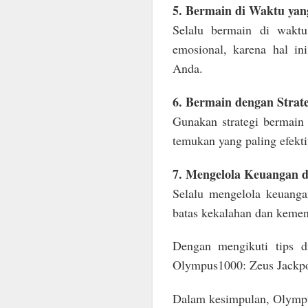
5. Bermain di Waktu yan
Selalu bermain di waktu
emosional, karena hal in
Anda.
6. Bermain dengan Strate
Gunakan strategi bermain 
temukan yang paling efekt
7. Mengelola Keuangan 
Selalu mengelola keuang
batas kekalahan dan kemen
Dengan mengikuti tips d
Olympus1000: Zeus Jackpo
Dalam kesimpulan, Olympu