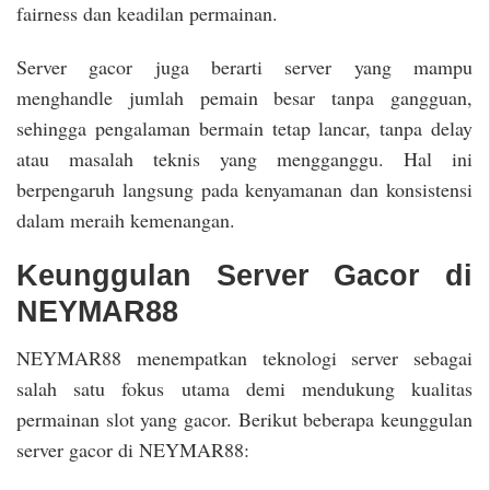
fairness dan keadilan permainan.
Server gacor juga berarti server yang mampu
menghandle jumlah pemain besar tanpa gangguan,
sehingga pengalaman bermain tetap lancar, tanpa delay
atau masalah teknis yang mengganggu. Hal ini
berpengaruh langsung pada kenyamanan dan konsistensi
dalam meraih kemenangan.
Keunggulan Server Gacor di
NEYMAR88
NEYMAR88 menempatkan teknologi server sebagai
salah satu fokus utama demi mendukung kualitas
permainan slot yang gacor. Berikut beberapa keunggulan
server gacor di NEYMAR88: