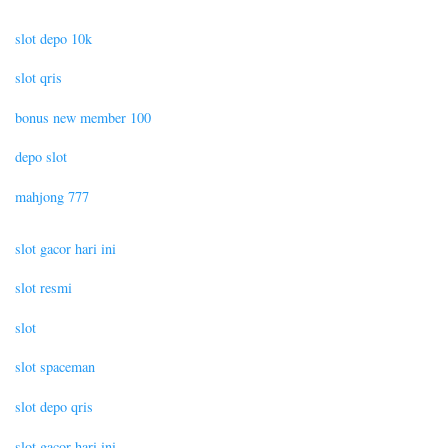
slot depo 10k
slot qris
bonus new member 100
depo slot
mahjong 777
slot gacor hari ini
slot resmi
slot
slot spaceman
slot depo qris
slot gacor hari ini