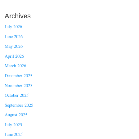
Archives
July 2026
June 2026
May 2026
April 2026
March 2026
December 2025
November 2025
October 2025
September 2025
August 2025
July 2025
June 2025