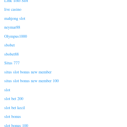
Link Toto Slot
live casino
mahjong slot
neymar88
Olympus1000
sbobet
sbobet88
Situs 777
situs slot bonus new member
situs slot bonus new member 100
slot
slot bet 200
slot bet kecil
slot bonus
slot bonus 100