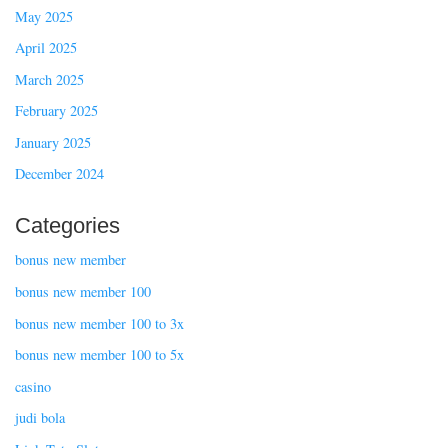
May 2025
April 2025
March 2025
February 2025
January 2025
December 2024
Categories
bonus new member
bonus new member 100
bonus new member 100 to 3x
bonus new member 100 to 5x
casino
judi bola