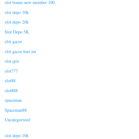
slot bonus new member 100
slot depo 10k
slot depo 20k
Slot Depo 5K
slot gacor
slot gacor hari ini
slot qris
slot777
slot88
slot888
spaceman
Spaceman88
Uncategorized
slot depo 10k