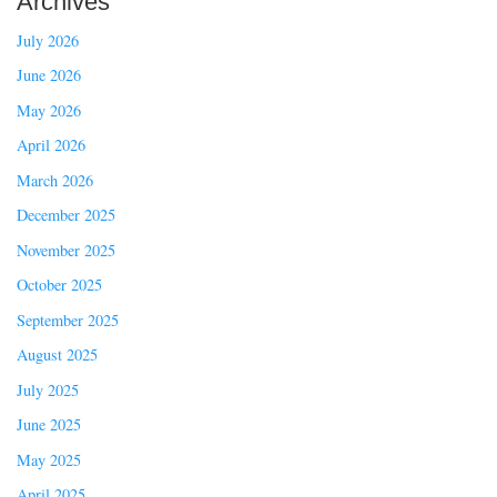
Archives
July 2026
June 2026
May 2026
April 2026
March 2026
December 2025
November 2025
October 2025
September 2025
August 2025
July 2025
June 2025
May 2025
April 2025