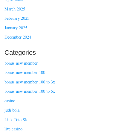
March 2025
February 2025
January 2025
December 2024
Categories
bonus new member
bonus new member 100
bonus new member 100 to 3x
bonus new member 100 to 5x
casino
judi bola
Link Toto Slot
live casino