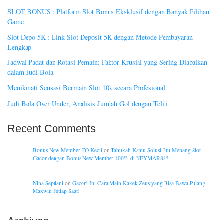
SLOT BONUS : Platform Slot Bonus Eksklusif dengan Banyak Pilihan
Game
Slot Depo 5K : Link Slot Deposit 5K dengan Metode Pembayaran
Lengkap
Jadwal Padat dan Rotasi Pemain: Faktor Krusial yang Sering Diabaikan
dalam Judi Bola
Menikmati Sensasi Bermain Slot 10k secara Profesional
Judi Bola Over Under, Analisis Jumlah Gol dengan Teliti
Recent Comments
Bonus New Member TO Kecil
on
Tahukah Kamu Solusi Jitu Menang Slot
Gacor dengan Bonus New Member 100% di NEYMAR88?
Nina Septiani
on
Gacor! Ini Cara Main Kakek Zeus yang Bisa Bawa Pulang
Maxwin Setiap Saat!