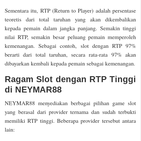
Sementara itu, RTP (Return to Player) adalah persentase
teoretis dari total taruhan yang akan dikembalikan
kepada pemain dalam jangka panjang. Semakin tinggi
nilai RTP, semakin besar peluang pemain memperoleh
kemenangan. Sebagai contoh, slot dengan RTP 97%
berarti dari total taruhan, secara rata-rata 97% akan
dibayarkan kembali kepada pemain sebagai kemenangan.
Ragam Slot dengan RTP Tinggi
di NEYMAR88
NEYMAR88 menyediakan berbagai pilihan game slot
yang berasal dari provider ternama dan sudah terbukti
memiliki RTP tinggi. Beberapa provider tersebut antara
lain: