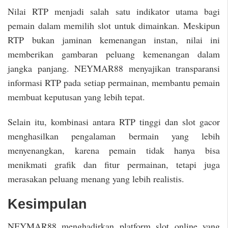
Nilai RTP menjadi salah satu indikator utama bagi
pemain dalam memilih slot untuk dimainkan. Meskipun
RTP bukan jaminan kemenangan instan, nilai ini
memberikan gambaran peluang kemenangan dalam
jangka panjang. NEYMAR88 menyajikan transparansi
informasi RTP pada setiap permainan, membantu pemain
membuat keputusan yang lebih tepat.
Selain itu, kombinasi antara RTP tinggi dan slot gacor
menghasilkan pengalaman bermain yang lebih
menyenangkan, karena pemain tidak hanya bisa
menikmati grafik dan fitur permainan, tetapi juga
merasakan peluang menang yang lebih realistis.
Kesimpulan
NEYMAR88 menghadirkan platform slot online yang