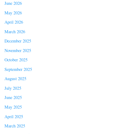
June 2026
May 2026
April 2026
March 2026
December 2025
November 2025
October 2025
September 2025
August 2025
July 2025
June 2025
May 2025
April 2025
March 2025