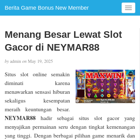
Berita Game Bonus New Member
T
o
g
g
Menang Besar Lewat Slot
l
e
Gacor di NEYMAR88
n
a
by
admin
on
May 19, 2025
v
i
Situs slot online semakin
g
diminati karena
a
menawarkan sensasi hiburan
t
i
sekaligus kesempatan
o
meraih keuntungan besar.
n
NEYMAR88
hadir sebagai situs slot gacor yang
menyajikan permainan seru dengan tingkat kemenangan
yang tinggi. Dengan berbagai pilihan game menarik dan