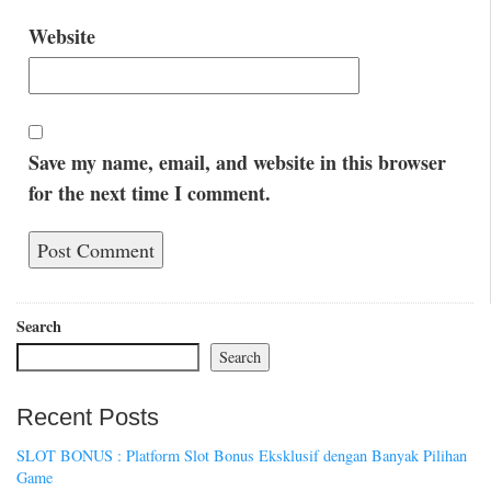
Website
Save my name, email, and website in this browser
for the next time I comment.
Search
Search
Recent Posts
SLOT BONUS : Platform Slot Bonus Eksklusif dengan Banyak Pilihan
Game