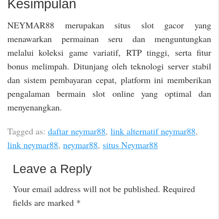
Kesimpulan
NEYMAR88 merupakan situs slot gacor yang
menawarkan permainan seru dan menguntungkan
melalui koleksi game variatif, RTP tinggi, serta fitur
bonus melimpah. Ditunjang oleh teknologi server stabil
dan sistem pembayaran cepat, platform ini memberikan
pengalaman bermain slot online yang optimal dan
menyenangkan.
Tagged as:
daftar neymar88
,
link alternatif neymar88
,
link neymar88
,
neymar88
,
situs Neymar88
Leave a Reply
Your email address will not be published.
Required
fields are marked
*