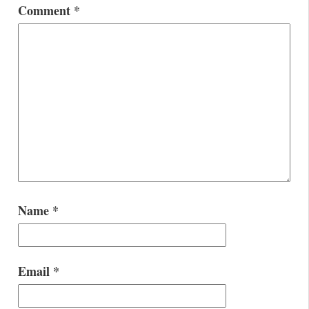
Comment
*
Name
*
Email
*