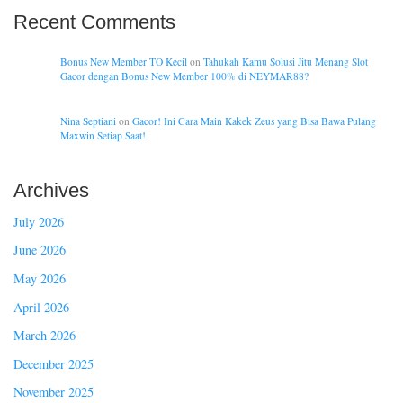
Recent Comments
Bonus New Member TO Kecil
on
Tahukah Kamu Solusi Jitu Menang Slot
Gacor dengan Bonus New Member 100% di NEYMAR88?
Nina Septiani
on
Gacor! Ini Cara Main Kakek Zeus yang Bisa Bawa Pulang
Maxwin Setiap Saat!
Archives
July 2026
June 2026
May 2026
April 2026
March 2026
December 2025
November 2025