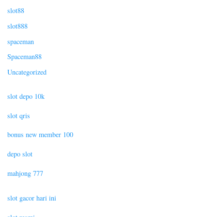
slot88
slot888
spaceman
Spaceman88
Uncategorized
slot depo 10k
slot qris
bonus new member 100
depo slot
mahjong 777
slot gacor hari ini