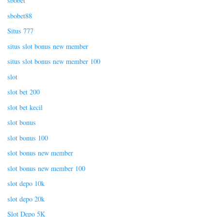
sbobet
sbobet88
Situs 777
situs slot bonus new member
situs slot bonus new member 100
slot
slot bet 200
slot bet kecil
slot bonus
slot bonus 100
slot bonus new member
slot bonus new member 100
slot depo 10k
slot depo 20k
Slot Depo 5K