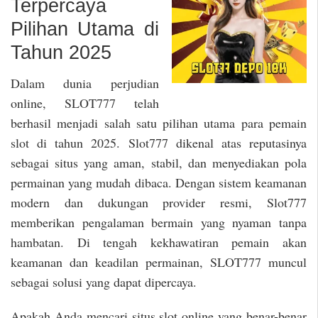
Terpercaya
Pilihan Utama di
Tahun 2025
Dalam dunia perjudian
online, SLOT777 telah
berhasil menjadi salah satu pilihan utama para pemain
slot di tahun 2025. Slot777 dikenal atas reputasinya
sebagai situs yang aman, stabil, dan menyediakan pola
permainan yang mudah dibaca. Dengan sistem keamanan
modern dan dukungan provider resmi, Slot777
memberikan pengalaman bermain yang nyaman tanpa
hambatan. Di tengah kekhawatiran pemain akan
keamanan dan keadilan permainan, SLOT777 muncul
sebagai solusi yang dapat dipercaya.
Apakah Anda mencari situs slot online yang benar-benar