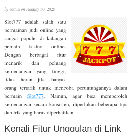
by
admin
on
January 30, 2025
Slot777 adalah salah satu
permainan judi online yang
sangat populer di kalangan
pemain kasino online.
Dengan berbagai fitur
menarik dan peluang
kemenangan yang tinggi,
tidak heran jika banyak
orang tertarik untuk mencoba peruntungannya dalam
bermain
Slot777
. Namun, agar bisa memperoleh
kemenangan secara konsisten, diperlukan beberapa tips
dan trik yang harus diperhatikan.
Kenali Fitur Unggulan di Link