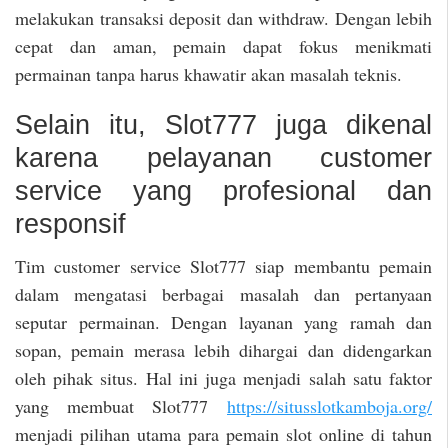
melakukan transaksi deposit dan withdraw. Dengan lebih
cepat dan aman, pemain dapat fokus menikmati
permainan tanpa harus khawatir akan masalah teknis.
Selain itu, Slot777 juga dikenal
karena pelayanan customer
service yang profesional dan
responsif
Tim customer service Slot777 siap membantu pemain
dalam mengatasi berbagai masalah dan pertanyaan
seputar permainan. Dengan layanan yang ramah dan
sopan, pemain merasa lebih dihargai dan didengarkan
oleh pihak situs. Hal ini juga menjadi salah satu faktor
yang membuat Slot777
https://situsslotkamboja.org/
menjadi pilihan utama para pemain slot online di tahun