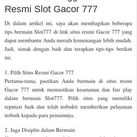
Resmi Slot Gacor 777
Di dalam artikel ini, saya akan membagikan beberapa
tips bermain Slot777 di link situs resmi Gacor 777 yang
dapat membantu Anda meraih kemenangan lebih mudah.
Jadi, simak dengan baik dan terapkan tips-tips berikut
ini.
1. Pilih Situs Resmi Gacor 777
Pertama-tama, pastikan Anda bermain di situs resmi
Gacor 777 untuk memastikan keamanan dan fair play
dalam bermain Slot777. Pilih situs yang memiliki
reputasi baik dan telah terbukti memberikan pelayanan
terbaik kepada para pemainnya.
2. Jaga Disiplin dalam Bermain