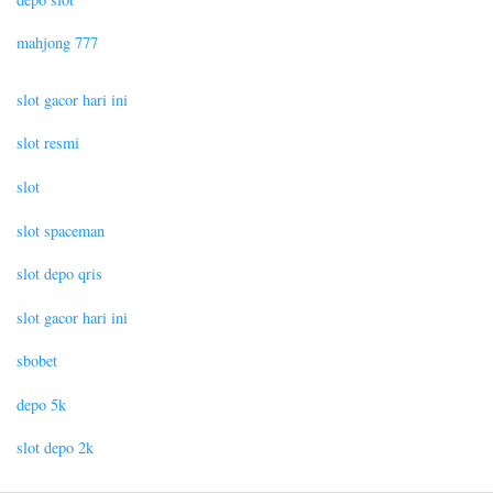
mahjong 777
slot gacor hari ini
slot resmi
slot
slot spaceman
slot depo qris
slot gacor hari ini
sbobet
depo 5k
slot depo 2k