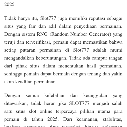
2025.
Tidak hanya itu, Slot777 juga memiliki reputasi sebagai
situs yang fair dan adil dalam penyediaan permainan.
Dengan sistem RNG (Random Number Generator) yang
teruji dan terverifikasi, pemain dapat memastikan bahwa
setiap putaran permainan di Slot777 adalah murni
mengandalkan keberuntungan. Tidak ada campur tangan
dari pihak situs dalam menentukan hasil permainan,
sehingga pemain dapat bermain dengan tenang dan yakin
akan keadilan permainan.
Dengan semua kelebihan dan keunggulan yang
ditawarkan, tidak heran jika SLOT777 menjadi salah
satu situs slot online terpercaya pilihan utama para
pemain di tahun 2025. Dari keamanan, stabilitas,
kualitas permainan, fitur transaksi, hingga pelayanan