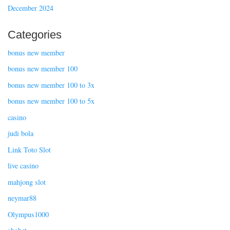
December 2024
Categories
bonus new member
bonus new member 100
bonus new member 100 to 3x
bonus new member 100 to 5x
casino
judi bola
Link Toto Slot
live casino
mahjong slot
neymar88
Olympus1000