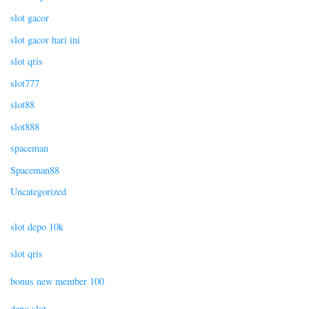
slot gacor
slot gacor hari ini
slot qris
slot777
slot88
slot888
spaceman
Spaceman88
Uncategorized
slot depo 10k
slot qris
bonus new member 100
depo slot