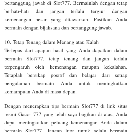
bertanggung jawab di Slot777. Bermainlah dengan tetap
berhati-hati dan jangan terlalu tergiur dengan
kemenangan besar yang ditawarkan. Pastikan Anda
bermain dengan bijaksana dan bertanggung jawab.
10. Tetap Tenang dalam Menang atau Kalah
Terlepas dari apapun hasil yang Anda dapatkan dalam
bermain Slot777, tetap tenang dan jangan terlalu
terpengaruh oleh kemenangan maupun kekalahan.
Tetaplah bersikap positif dan belajar dari setiap
pengalaman bermain Anda untuk meningkatkan
kemampuan Anda di masa depan.
Dengan menerapkan tips bermain Slot777 di link situs
resmi Gacor 777 yang telah saya bagikan di atas, Anda
dapat meningkatkan peluang kemenangan Anda dalam
bermain Slot777. Jangan lupa untuk selalu bermain