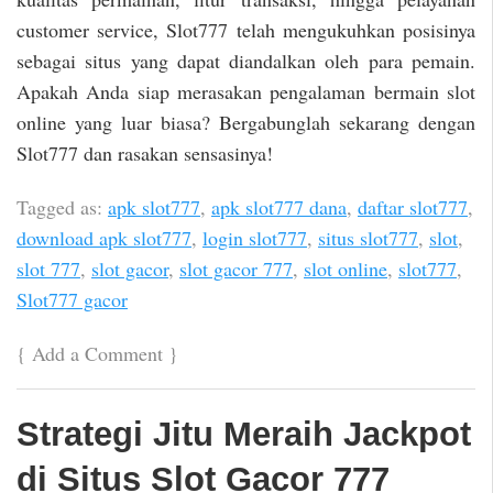
customer service, Slot777 telah mengukuhkan posisinya
sebagai situs yang dapat diandalkan oleh para pemain.
Apakah Anda siap merasakan pengalaman bermain slot
online yang luar biasa? Bergabunglah sekarang dengan
Slot777 dan rasakan sensasinya!
Tagged as:
apk slot777
,
apk slot777 dana
,
daftar slot777
,
download apk slot777
,
login slot777
,
situs slot777
,
slot
,
slot 777
,
slot gacor
,
slot gacor 777
,
slot online
,
slot777
,
Slot777 gacor
{
Add a Comment
}
Strategi Jitu Meraih Jackpot
di Situs Slot Gacor 777