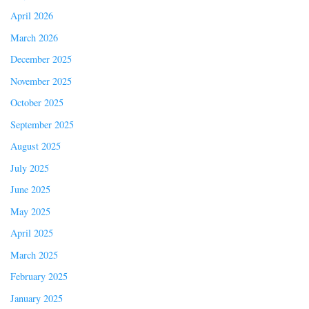
April 2026
March 2026
December 2025
November 2025
October 2025
September 2025
August 2025
July 2025
June 2025
May 2025
April 2025
March 2025
February 2025
January 2025