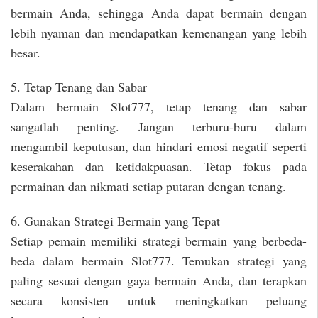
bermain Anda, sehingga Anda dapat bermain dengan
lebih nyaman dan mendapatkan kemenangan yang lebih
besar.
5. Tetap Tenang dan Sabar
Dalam bermain Slot777, tetap tenang dan sabar
sangatlah penting. Jangan terburu-buru dalam
mengambil keputusan, dan hindari emosi negatif seperti
keserakahan dan ketidakpuasan. Tetap fokus pada
permainan dan nikmati setiap putaran dengan tenang.
6. Gunakan Strategi Bermain yang Tepat
Setiap pemain memiliki strategi bermain yang berbeda-
beda dalam bermain Slot777. Temukan strategi yang
paling sesuai dengan gaya bermain Anda, dan terapkan
secara konsisten untuk meningkatkan peluang