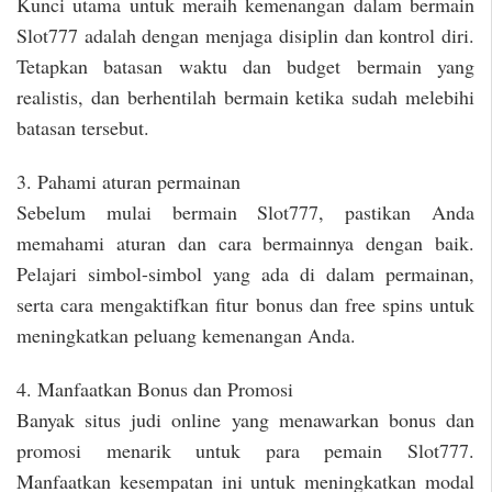
Kunci utama untuk meraih kemenangan dalam bermain
Slot777 adalah dengan menjaga disiplin dan kontrol diri.
Tetapkan batasan waktu dan budget bermain yang
realistis, dan berhentilah bermain ketika sudah melebihi
batasan tersebut.
3. Pahami aturan permainan
Sebelum mulai bermain Slot777, pastikan Anda
memahami aturan dan cara bermainnya dengan baik.
Pelajari simbol-simbol yang ada di dalam permainan,
serta cara mengaktifkan fitur bonus dan free spins untuk
meningkatkan peluang kemenangan Anda.
4. Manfaatkan Bonus dan Promosi
Banyak situs judi online yang menawarkan bonus dan
promosi menarik untuk para pemain Slot777.
Manfaatkan kesempatan ini untuk meningkatkan modal