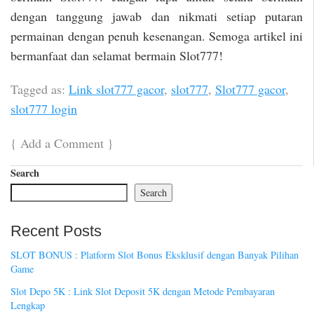
dengan tanggung jawab dan nikmati setiap putaran
permainan dengan penuh kesenangan. Semoga artikel ini
bermanfaat dan selamat bermain Slot777!
Tagged as:
Link slot777 gacor
,
slot777
,
Slot777 gacor
,
slot777 login
{
Add a Comment
}
Search
Search
Recent Posts
SLOT BONUS : Platform Slot Bonus Eksklusif dengan Banyak Pilihan
Game
Slot Depo 5K : Link Slot Deposit 5K dengan Metode Pembayaran
Lengkap