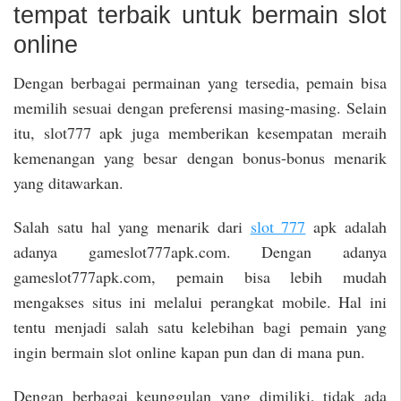
tempat terbaik untuk bermain slot
online
Dengan berbagai permainan yang tersedia, pemain bisa
memilih sesuai dengan preferensi masing-masing. Selain
itu, slot777 apk juga memberikan kesempatan meraih
kemenangan yang besar dengan bonus-bonus menarik
yang ditawarkan.
Salah satu hal yang menarik dari
slot 777
apk adalah
adanya gameslot777apk.com. Dengan adanya
gameslot777apk.com, pemain bisa lebih mudah
mengakses situs ini melalui perangkat mobile. Hal ini
tentu menjadi salah satu kelebihan bagi pemain yang
ingin bermain slot online kapan pun dan di mana pun.
Dengan berbagai keunggulan yang dimiliki, tidak ada