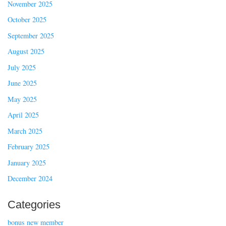
November 2025
October 2025
September 2025
August 2025
July 2025
June 2025
May 2025
April 2025
March 2025
February 2025
January 2025
December 2024
Categories
bonus new member