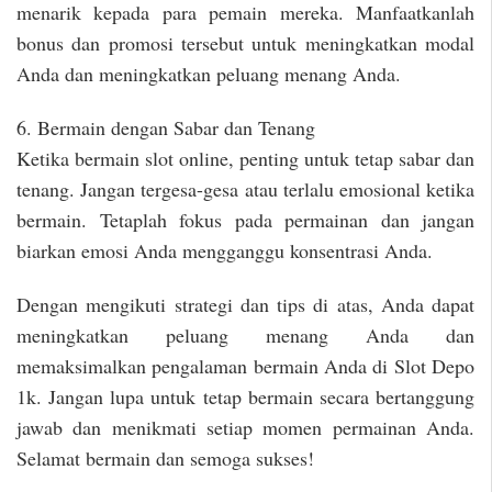
menarik kepada para pemain mereka. Manfaatkanlah
bonus dan promosi tersebut untuk meningkatkan modal
Anda dan meningkatkan peluang menang Anda.
6. Bermain dengan Sabar dan Tenang
Ketika bermain slot online, penting untuk tetap sabar dan
tenang. Jangan tergesa-gesa atau terlalu emosional ketika
bermain. Tetaplah fokus pada permainan dan jangan
biarkan emosi Anda mengganggu konsentrasi Anda.
Dengan mengikuti strategi dan tips di atas, Anda dapat
meningkatkan peluang menang Anda dan
memaksimalkan pengalaman bermain Anda di Slot Depo
1k. Jangan lupa untuk tetap bermain secara bertanggung
jawab dan menikmati setiap momen permainan Anda.
Selamat bermain dan semoga sukses!