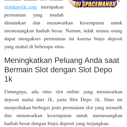
slotdepo1k.com
merupakan
permainan yang mudah
dimainkan dan menawarkan kesempatan untuk
memenangkan hadiah besar. Namun, tidak semua orang
dapat mengakses permainan ini karena biaya deposit
yang mahal di beberapa situs.
Meningkatkan Peluang Anda saat
Bermain Slot dengan Slot Depo
1k
Untungnya, ada situs slot online yang menawarkan
deposit mulai dari 1k, yaitu Slot Depo 1k. Situs ini
menyediakan berbagai jenis permainan slot yang menarik
dan menawarkan kesempatan untuk memenangkan
hadiah besar dengan biaya deposit yang terjangkau.