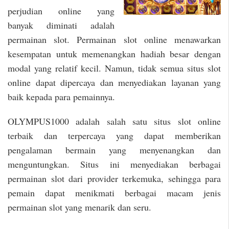
perjudian online yang
banyak diminati adalah
permainan slot. Permainan slot online menawarkan
kesempatan untuk memenangkan hadiah besar dengan
modal yang relatif kecil. Namun, tidak semua situs slot
online dapat dipercaya dan menyediakan layanan yang
baik kepada para pemainnya.
OLYMPUS1000 adalah salah satu situs slot online
terbaik dan terpercaya yang dapat memberikan
pengalaman bermain yang menyenangkan dan
menguntungkan. Situs ini menyediakan berbagai
permainan slot dari provider terkemuka, sehingga para
pemain dapat menikmati berbagai macam jenis
permainan slot yang menarik dan seru.