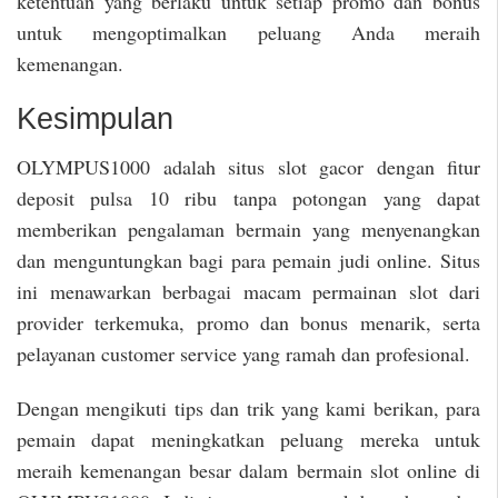
ketentuan yang berlaku untuk setiap promo dan bonus
untuk mengoptimalkan peluang Anda meraih
kemenangan.
Kesimpulan
OLYMPUS1000 adalah situs slot gacor dengan fitur
deposit pulsa 10 ribu tanpa potongan yang dapat
memberikan pengalaman bermain yang menyenangkan
dan menguntungkan bagi para pemain judi online. Situs
ini menawarkan berbagai macam permainan slot dari
provider terkemuka, promo dan bonus menarik, serta
pelayanan customer service yang ramah dan profesional.
Dengan mengikuti tips dan trik yang kami berikan, para
pemain dapat meningkatkan peluang mereka untuk
meraih kemenangan besar dalam bermain slot online di