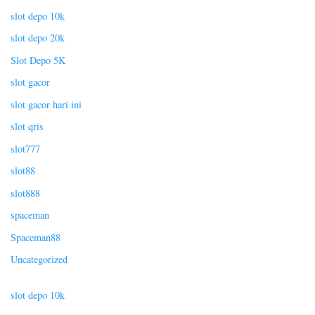
slot depo 10k
slot depo 20k
Slot Depo 5K
slot gacor
slot gacor hari ini
slot qris
slot777
slot88
slot888
spaceman
Spaceman88
Uncategorized
slot depo 10k