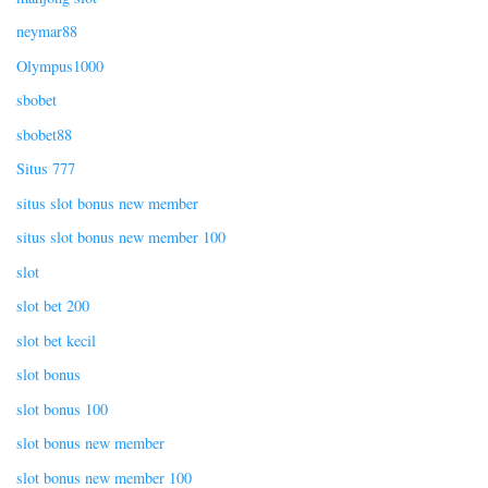
neymar88
Olympus1000
sbobet
sbobet88
Situs 777
situs slot bonus new member
situs slot bonus new member 100
slot
slot bet 200
slot bet kecil
slot bonus
slot bonus 100
slot bonus new member
slot bonus new member 100