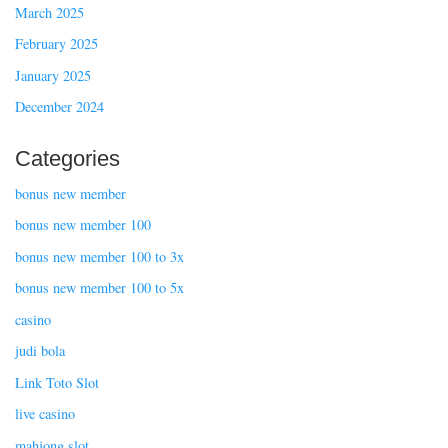
March 2025
February 2025
January 2025
December 2024
Categories
bonus new member
bonus new member 100
bonus new member 100 to 3x
bonus new member 100 to 5x
casino
judi bola
Link Toto Slot
live casino
mahjong slot