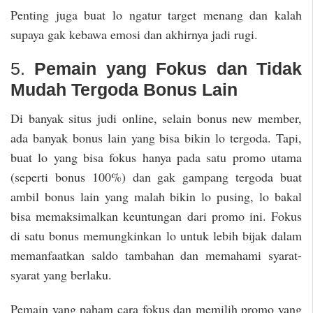
Penting juga buat lo ngatur target menang dan kalah
supaya gak kebawa emosi dan akhirnya jadi rugi.
5.
Pemain yang Fokus dan Tidak
Mudah Tergoda Bonus Lain
Di banyak situs judi online, selain bonus new member,
ada banyak bonus lain yang bisa bikin lo tergoda. Tapi,
buat lo yang bisa fokus hanya pada satu promo utama
(seperti bonus 100%) dan gak gampang tergoda buat
ambil bonus lain yang malah bikin lo pusing, lo bakal
bisa memaksimalkan keuntungan dari promo ini. Fokus
di satu bonus memungkinkan lo untuk lebih bijak dalam
memanfaatkan saldo tambahan dan memahami syarat-
syarat yang berlaku.
Pemain yang paham cara fokus dan memilih promo yang