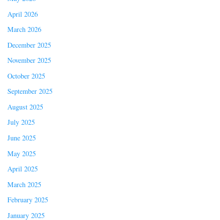
April 2026
March 2026
December 2025
November 2025
October 2025
September 2025
August 2025
July 2025
June 2025
May 2025
April 2025
March 2025
February 2025
January 2025