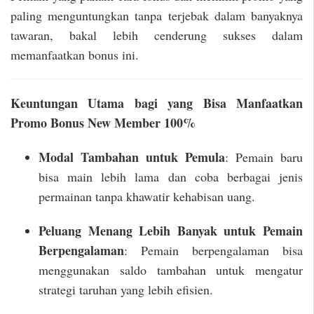
paling menguntungkan tanpa terjebak dalam banyaknya
tawaran, bakal lebih cenderung sukses dalam
memanfaatkan bonus ini.
Keuntungan Utama bagi yang Bisa Manfaatkan
Promo Bonus New Member 100%
Modal Tambahan untuk Pemula
: Pemain baru
bisa main lebih lama dan coba berbagai jenis
permainan tanpa khawatir kehabisan uang.
Peluang Menang Lebih Banyak untuk Pemain
Berpengalaman
: Pemain berpengalaman bisa
menggunakan saldo tambahan untuk mengatur
strategi taruhan yang lebih efisien.