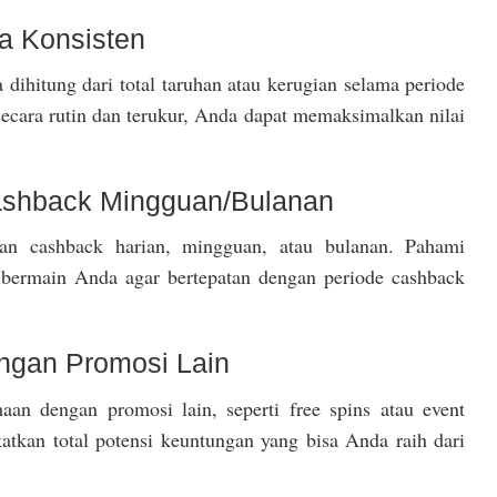
a Konsisten
dihitung dari total taruhan atau kerugian selama periode
secara rutin dan terukur, Anda dapat memaksimalkan nilai
ashback Mingguan/Bulanan
an cashback harian, mingguan, atau bulanan. Pahami
 bermain Anda agar bertepatan dengan periode cashback
ngan Promosi Lain
an dengan promosi lain, seperti free spins atau event
katkan total potensi keuntungan yang bisa Anda raih dari