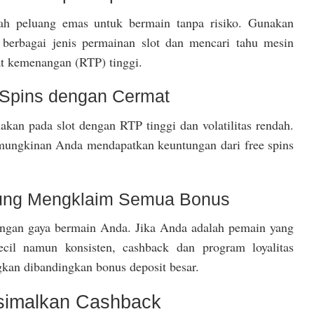
lah peluang emas untuk bermain tanpa risiko. Gunakan
berbagai jenis permainan slot dan mencari tahu mesin
t kemenangan (RTP) tinggi.
 Spins dengan Cermat
akan pada slot dengan RTP tinggi dan volatilitas rendah.
mungkinan Anda mendapatkan keuntungan dari free spins
ung Mengklaim Semua Bonus
dengan gaya bermain Anda. Jika Anda adalah pemain yang
cil namun konsisten, cashback dan program loyalitas
an dibandingkan bonus deposit besar.
simalkan Cashback