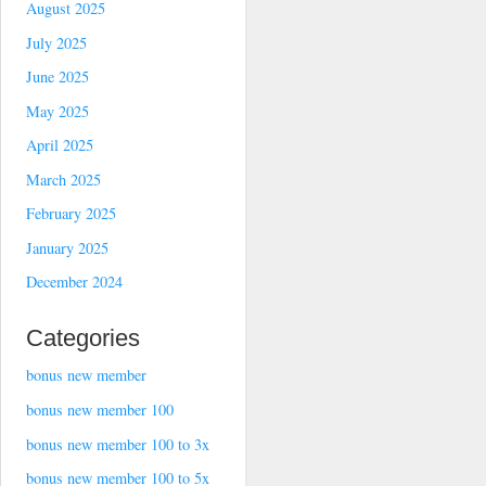
August 2025
July 2025
June 2025
May 2025
April 2025
March 2025
February 2025
January 2025
December 2024
Categories
bonus new member
bonus new member 100
bonus new member 100 to 3x
bonus new member 100 to 5x