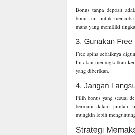
Bonus tanpa deposit ada
bonus ini untuk mencoba 
mana yang memiliki tingka
3. Gunakan Free
Free spins sebaiknya digun
Ini akan meningkatkan ke
yang diberikan.
4. Jangan Langs
Pilih bonus yang sesuai 
bermain dalam jumlah ke
mungkin lebih menguntungk
Strategi Memak