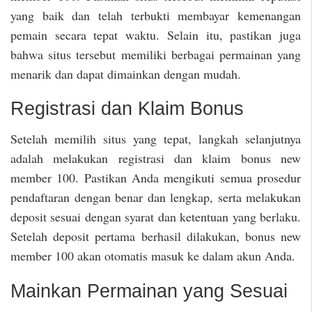
yang baik dan telah terbukti membayar kemenangan
pemain secara tepat waktu. Selain itu, pastikan juga
bahwa situs tersebut memiliki berbagai permainan yang
menarik dan dapat dimainkan dengan mudah.
Registrasi dan Klaim Bonus
Setelah memilih situs yang tepat, langkah selanjutnya
adalah melakukan registrasi dan klaim bonus new
member 100. Pastikan Anda mengikuti semua prosedur
pendaftaran dengan benar dan lengkap, serta melakukan
deposit sesuai dengan syarat dan ketentuan yang berlaku.
Setelah deposit pertama berhasil dilakukan, bonus new
member 100 akan otomatis masuk ke dalam akun Anda.
Mainkan Permainan yang Sesuai