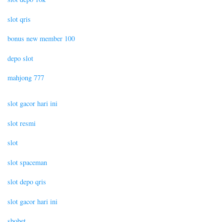
slot qris
bonus new member 100
depo slot
mahjong 777
slot gacor hari ini
slot resmi
slot
slot spaceman
slot depo qris
slot gacor hari ini
sbobet