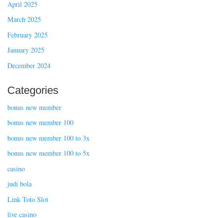
April 2025
March 2025
February 2025
January 2025
December 2024
Categories
bonus new member
bonus new member 100
bonus new member 100 to 3x
bonus new member 100 to 5x
casino
judi bola
Link Toto Slot
live casino