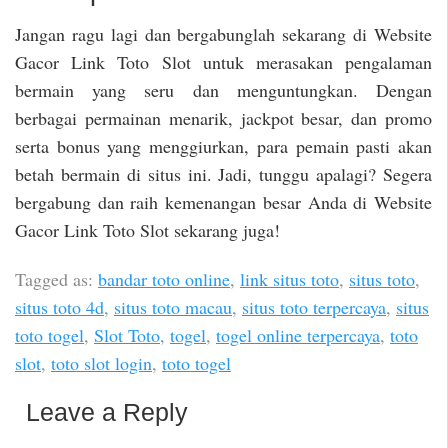
Jangan ragu lagi dan bergabunglah sekarang di Website
Gacor Link Toto Slot untuk merasakan pengalaman
bermain yang seru dan menguntungkan. Dengan
berbagai permainan menarik, jackpot besar, dan promo
serta bonus yang menggiurkan, para pemain pasti akan
betah bermain di situs ini. Jadi, tunggu apalagi? Segera
bergabung dan raih kemenangan besar Anda di Website
Gacor Link Toto Slot sekarang juga!
Tagged as:
bandar toto online
,
link situs toto
,
situs toto
,
situs toto 4d
,
situs toto macau
,
situs toto terpercaya
,
situs
toto togel
,
Slot Toto
,
togel
,
togel online terpercaya
,
toto
slot
,
toto slot login
,
toto togel
Leave a Reply