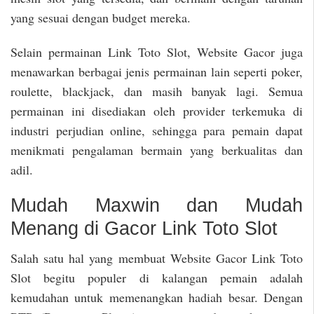
yang sesuai dengan budget mereka.
Selain permainan Link Toto Slot, Website Gacor juga
menawarkan berbagai jenis permainan lain seperti poker,
roulette, blackjack, dan masih banyak lagi. Semua
permainan ini disediakan oleh provider terkemuka di
industri perjudian online, sehingga para pemain dapat
menikmati pengalaman bermain yang berkualitas dan
adil.
Mudah Maxwin dan Mudah
Menang di Gacor Link Toto Slot
Salah satu hal yang membuat Website Gacor Link Toto
Slot begitu populer di kalangan pemain adalah
kemudahan untuk memenangkan hadiah besar. Dengan