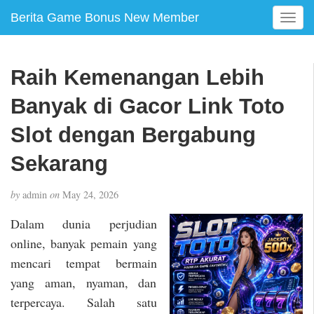
Berita Game Bonus New Member
T
o
g
g
Raih Kemenangan Lebih
l
e
Banyak di Gacor Link Toto
n
a
Slot dengan Bergabung
v
Sekarang
i
g
a
by
admin
on
May 24, 2026
t
i
Dalam dunia perjudian
o
online, banyak pemain yang
n
mencari tempat bermain
yang aman, nyaman, dan
terpercaya. Salah satu