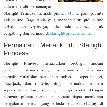
dalam meraih kemenangan,
Starlight Princess menjadi pilihan utama para pecinta
judi online. Bagi Anda yang mencari situs judi online
terbaik dan terpercaya, tidak ada salahnya untuk
bergabung dan bermain di
starlight-princess.online
.
Permainan Menarik di Starlight
Princess
Starlight Princess menawarkan berbagai macam
permainan menarik yang dapat dimainkan oleh para
pemain. Mulai dari permainan tradisional seperti poker,
blackjack, dan roulette, hingga permainan modern
seperti slot online, baccarat, dan sportsbook. Dengan
beragam pilihan permainan, pemain dapat menikmati
pengalaman bermain yang berbeda-beda setiap harinya di