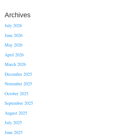
Archives
July 2026
June 2026
May 2026
April 2026
March 2026
December 2025
November 2025
October 2025
September 2025
August 2025
July 2025
June 2025