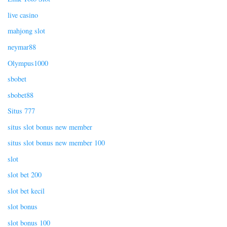
live casino
mahjong slot
neymar88
Olympus1000
sbobet
sbobet88
Situs 777
situs slot bonus new member
situs slot bonus new member 100
slot
slot bet 200
slot bet kecil
slot bonus
slot bonus 100