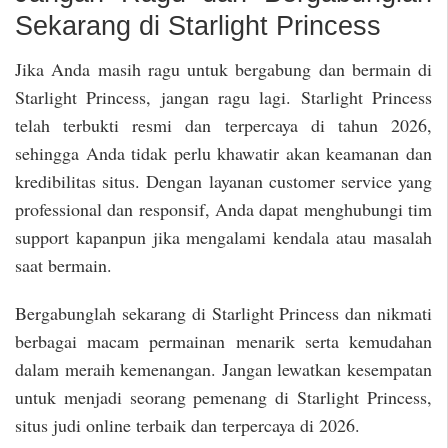
Sekarang di Starlight Princess
Jika Anda masih ragu untuk bergabung dan bermain di
Starlight Princess, jangan ragu lagi. Starlight Princess
telah terbukti resmi dan terpercaya di tahun 2026,
sehingga Anda tidak perlu khawatir akan keamanan dan
kredibilitas situs. Dengan layanan customer service yang
professional dan responsif, Anda dapat menghubungi tim
support kapanpun jika mengalami kendala atau masalah
saat bermain.
Bergabunglah sekarang di Starlight Princess dan nikmati
berbagai macam permainan menarik serta kemudahan
dalam meraih kemenangan. Jangan lewatkan kesempatan
untuk menjadi seorang pemenang di Starlight Princess,
situs judi online terbaik dan terpercaya di 2026.