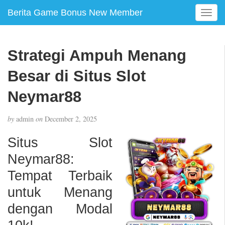
Berita Game Bonus New Member
T
o
g
g
Strategi Ampuh Menang
l
e
Besar di Situs Slot
n
a
Neymar88
v
i
by
admin
on
December 2, 2025
g
a
Situs Slot
t
Neymar88:
i
o
Tempat Terbaik
n
untuk Menang
dengan Modal