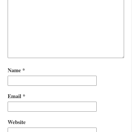
Name
*
Email
*
Website