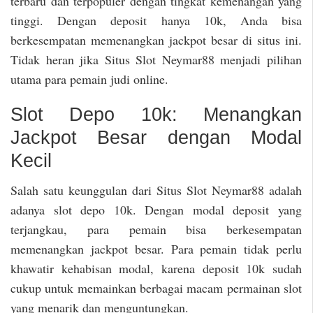
terbaru dan terpopuler dengan tingkat kemenangan yang
tinggi. Dengan deposit hanya 10k, Anda bisa
berkesempatan memenangkan jackpot besar di situs ini.
Tidak heran jika Situs Slot Neymar88 menjadi pilihan
utama para pemain judi online.
Slot Depo 10k: Menangkan
Jackpot Besar dengan Modal
Kecil
Salah satu keunggulan dari Situs Slot Neymar88 adalah
adanya slot depo 10k. Dengan modal deposit yang
terjangkau, para pemain bisa berkesempatan
memenangkan jackpot besar. Para pemain tidak perlu
khawatir kehabisan modal, karena deposit 10k sudah
cukup untuk memainkan berbagai macam permainan slot
yang menarik dan menguntungkan.