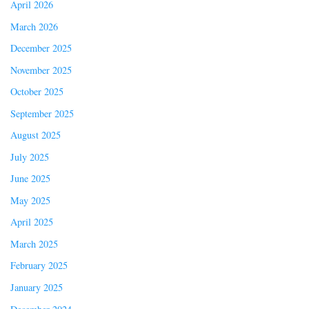
April 2026
March 2026
December 2025
November 2025
October 2025
September 2025
August 2025
July 2025
June 2025
May 2025
April 2025
March 2025
February 2025
January 2025