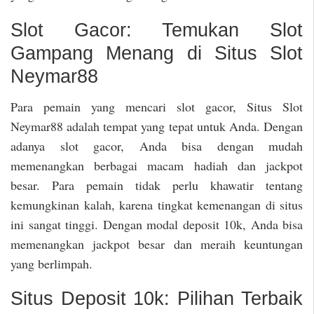
Slot Gacor: Temukan Slot
Gampang Menang di Situs Slot
Neymar88
Para pemain yang mencari slot gacor, Situs Slot
Neymar88 adalah tempat yang tepat untuk Anda. Dengan
adanya slot gacor, Anda bisa dengan mudah
memenangkan berbagai macam hadiah dan jackpot
besar. Para pemain tidak perlu khawatir tentang
kemungkinan kalah, karena tingkat kemenangan di situs
ini sangat tinggi. Dengan modal deposit 10k, Anda bisa
memenangkan jackpot besar dan meraih keuntungan
yang berlimpah.
Situs Deposit 10k: Pilihan Terbaik