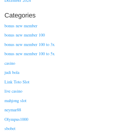
December 2024
Categories
bonus new member
bonus new member 100
bonus new member 100 to 3x
bonus new member 100 to 5x
casino
judi bola
Link Toto Slot
live casino
mahjong slot
neymar88
Olympus1000
sbobet