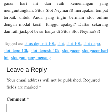
gacor hari ini dan raih kemenangan yang
menguntungkan. Situs Slot Neymar88 merupakan tempat
terbaik untuk Anda yang ingin bermain slot online
dengan modal kecil. Tunggu apalagi? Daftar sekarang
dan raih jackpot besar hanya di Situs Slot Neymar88!
Tagged as:
situs deposit 10k
,
slot
,
slot 10k
,
slot depo
,
slot depo 10k
,
slot deposit 10k
,
slot gacor
,
slot gacor hari
ini
,
slot gampang menang
Leave a Reply
Your email address will not be published.
Required
fields are marked
*
Comment
*