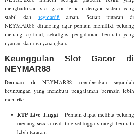
menghadirkan slot gacor terbaru dengan sistem yang
stabil dan
neymar88
aman. Setiap putaran di
NEYMAR88 dirancang agar pemain memiliki peluang
menang optimal, sekaligus pengalaman bermain yang
nyaman dan menyenangkan.
Keunggulan Slot Gacor di
NEYMAR88
Bermain di NEYMAR88 memberikan sejumlah
keuntungan yang membuat pengalaman bermain lebih
menarik:
RTP Live Tinggi
– Pemain dapat melihat peluang
menang secara real-time sehingga strategi bermain
lebih terarah.