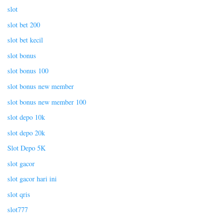
slot
slot bet 200
slot bet kecil
slot bonus
slot bonus 100
slot bonus new member
slot bonus new member 100
slot depo 10k
slot depo 20k
Slot Depo 5K
slot gacor
slot gacor hari ini
slot qris
slot777