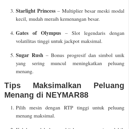
Starlight Princess
– Multiplier besar meski modal
kecil, mudah meraih kemenangan besar.
Gates of Olympus
– Slot legendaris dengan
volatilitas tinggi untuk jackpot maksimal.
Sugar Rush
– Bonus progresif dan simbol unik
yang sering muncul meningkatkan peluang
menang.
Tips Maksimalkan Peluang
Menang di NEYMAR88
Pilih mesin dengan RTP tinggi untuk peluang
menang maksimal.