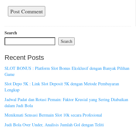
Search
Search
Recent Posts
SLOT BONUS : Platform Slot Bonus Eksklusif dengan Banyak Pilihan
Game
Slot Depo 5K : Link Slot Deposit 5K dengan Metode Pembayaran
Lengkap
Jadwal Padat dan Rotasi Pemain: Faktor Krusial yang Sering Diabaikan
dalam Judi Bola
Menikmati Sensasi Bermain Slot 10k secara Profesional
Judi Bola Over Under, Analisis Jumlah Gol dengan Teliti