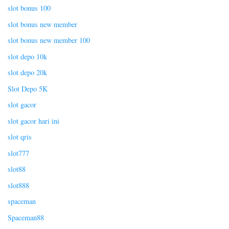
slot bonus 100
slot bonus new member
slot bonus new member 100
slot depo 10k
slot depo 20k
Slot Depo 5K
slot gacor
slot gacor hari ini
slot qris
slot777
slot88
slot888
spaceman
Spaceman88