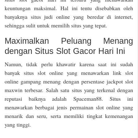
keuntungan maksimal. Hal ini tentu disebabkan oleh
banyaknya situs judi online yang beredar di internet,
sehingga sulit untuk memilih situs yang tepat.
Maximalkan Peluang Menang
dengan Situs Slot Gacor Hari Ini
Namun, tidak perlu khawatir karena saat ini sudah
banyak situs slot online yang menawarkan link slot
online gampang menang dengan persentase jackpot slot
maxwin terbesar. Salah satu situs yang terkenal dengan
reputasi baiknya adalah Spaceman88. Situs ini
menawarkan berbagai jenis permainan slot online yang
menarik dan seru, serta memiliki tingkat kemenangan
yang tinggi.