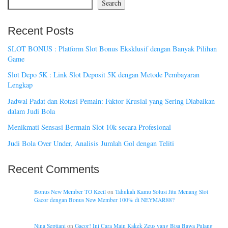
Search
Recent Posts
SLOT BONUS : Platform Slot Bonus Eksklusif dengan Banyak Pilihan
Game
Slot Depo 5K : Link Slot Deposit 5K dengan Metode Pembayaran
Lengkap
Jadwal Padat dan Rotasi Pemain: Faktor Krusial yang Sering Diabaikan
dalam Judi Bola
Menikmati Sensasi Bermain Slot 10k secara Profesional
Judi Bola Over Under, Analisis Jumlah Gol dengan Teliti
Recent Comments
Bonus New Member TO Kecil
on
Tahukah Kamu Solusi Jitu Menang Slot
Gacor dengan Bonus New Member 100% di NEYMAR88?
Nina Septiani
on
Gacor! Ini Cara Main Kakek Zeus yang Bisa Bawa Pulang