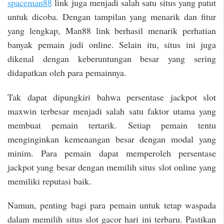
spaceman88
link juga menjadi salah satu situs yang patut
untuk dicoba. Dengan tampilan yang menarik dan fitur
yang lengkap, Man88 link berhasil menarik perhatian
banyak pemain judi online. Selain itu, situs ini juga
dikenal dengan keberuntungan besar yang sering
didapatkan oleh para pemainnya.
Tak dapat dipungkiri bahwa persentase jackpot slot
maxwin terbesar menjadi salah satu faktor utama yang
membuat pemain tertarik. Setiap pemain tentu
menginginkan kemenangan besar dengan modal yang
minim. Para pemain dapat memperoleh persentase
jackpot yang besar dengan memilih situs slot online yang
memiliki reputasi baik.
Namun, penting bagi para pemain untuk tetap waspada
dalam memilih situs slot gacor hari ini terbaru. Pastikan