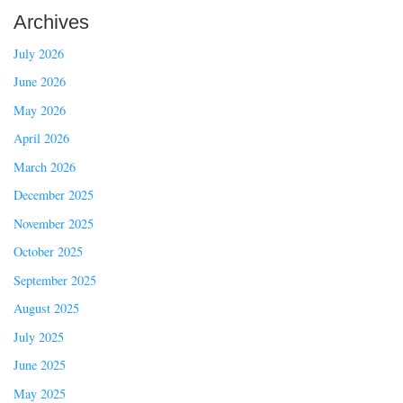
Archives
July 2026
June 2026
May 2026
April 2026
March 2026
December 2025
November 2025
October 2025
September 2025
August 2025
July 2025
June 2025
May 2025