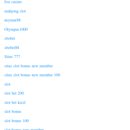
live casino
mahjong slot
neymar88
Olympus1000
sbobet
sbobet88
Situs 777
situs slot bonus new member
situs slot bonus new member 100
slot
slot bet 200
slot bet kecil
slot bonus
slot bonus 100
slot bonus new member