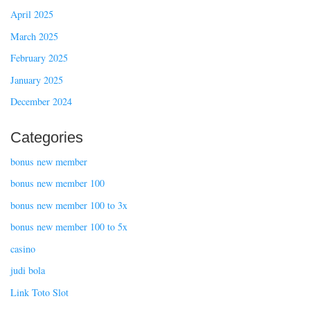
April 2025
March 2025
February 2025
January 2025
December 2024
Categories
bonus new member
bonus new member 100
bonus new member 100 to 3x
bonus new member 100 to 5x
casino
judi bola
Link Toto Slot